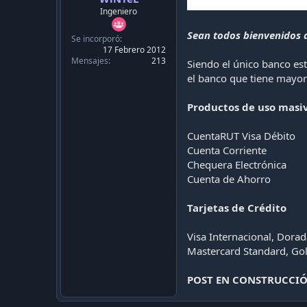
c
Ingeniero
a
c
Sean todos bienvenidos a
i
Se incorporó
ó
17 Febrero 2012
Mensajes
213
n
Siendo el único banco es
el banco que tiene mayor 
Productos de uso masi
CuentaRUT Visa Débito
Cuenta Corriente
Chequera Electrónica
Cuenta de Ahorro
Tarjetas de Crédito
Visa Internacional, Dora
Mastercard Standard, Gol
POST EN CONSTRUCCI