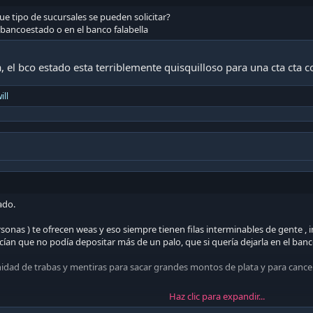
que tipo de sucursales se pueden solicitar?
 bancoestado o en el banco falabella
a, el bco estado esta terriblemente quisquilloso para una cta cta c
ill
ado.
rsonas ) te ofrecen weas y eso siempre tienen filas interminables de gente ,
cían que no podía depositar más de un palo, que si quería dejarla en el ban
idad de trabas y mentiras para sacar grandes montos de plata y para cancel
Haz clic para expandir...