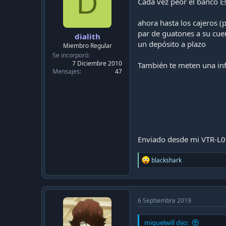
D
Cada vez peor el banco E
ahora hasta los cajeros (
par de guatones a su cuen
dialith
un depósito a plazo
Miembro Regular
Se incorporó
7 Diciembre 2010
También te meten una inf
Mensajes
47
Enviado desde mi VTR-L0
R
blackshark
e
a
c
t
i
6 Septiembre 2019
o
n
miguelwill dijo:
s