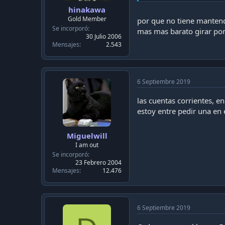
hinakawa
Gold Member
por que no tiene mantenci
Se incorporó
mas mas barato girar por
30 Julio 2006
Mensajes
2.543
6 Septiembre 2019
las cuentas corrientes, e
estoy entre pedir una en 
Miguelwill
I am out
Se incorporó
23 Febrero 2004
Mensajes
12.476
6 Septiembre 2019