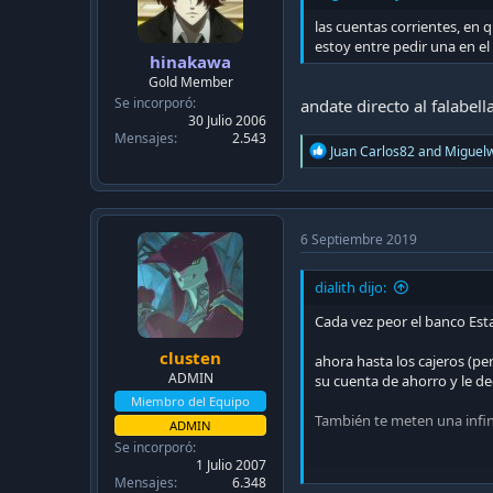
:
las cuentas corrientes, en 
estoy entre pedir una en el
hinakawa
Gold Member
Se incorporó
andate directo al falabell
30 Julio 2006
Mensajes
2.543
R
Juan Carlos82
and
Miguelw
e
a
c
t
i
6 Septiembre 2019
o
n
dialith dijo:
s
:
Cada vez peor el banco Est
clusten
ahora hasta los cajeros (pe
ADMIN
su cuenta de ahorro y le de
Miembro del Equipo
También te meten una infin
ADMIN
Se incorporó
1 Julio 2007
Mensajes
6.348