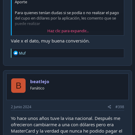
Aporte
Para quienes tenían dudas si se podía o no realizar el pago
del cupo en dólares por la aplicación, les comento que se
puede realizar
Haz clic para expandir...
Al entrar a la opción de "Pagar deuda en dólares" aparece
la pantalla que se adjunta arriba
Vale x el dato, muy buena conversión.
Cómo puede verse, el dólar lo vendían a $923 para hoy
R
Muf
31/05/2024 (dólar observado al 31/05/2024 : $917) y puede
e
utilizarse los fondos de la CuentaRUT o de la cuenta
a
corriente/chequera electrónica de turno
c
t
i
Desconozco si pasará como compra internacional el pago
beatlejo
o
(cobrando el 1,9% de comisión) o harán la conversión de
B
n
Fanático
forma directa (el monto a pagar x precio dólar del banco
s
del pato)
:
La tarjeta es una Visa Smart+, por si lo preguntan
2 Junio 2024
#398
Saludos
Yo hace unos años tuve la visa nacional. Después me
ofrecieron cambiarme a una con dólares pero era
MasterCard y la verdad que nunca he podido pagar el