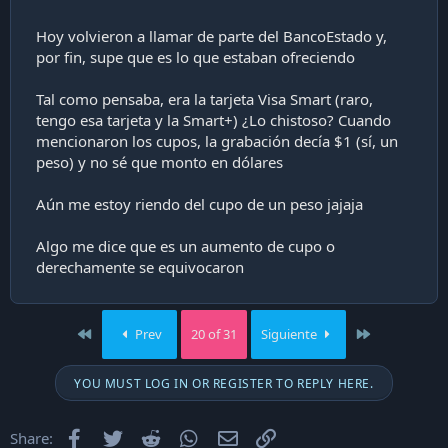
Otra cosa ¿Será mucho riesgo, a la hora de solicitar
créditos, un cupo elevado de una tarjeta de crédito?
Hoy volvieron a llamar de parte del BancoEstado y,
por fin, supe que es lo que estaban ofreciendo
Tengo pensado realizar una compra grande a futuro.
Tengo planeado cubrir parte del monto con la TC para
Tal como pensaba, era la tarjeta Visa Smart (raro,
pagarlo en cuotas, pero, no quiero que ese monto ocupe la
mitad o más del cupo
tengo esa tarjeta y la Smart+) ¿Lo chistoso? Cuando
mencionaron los cupos, la grabación decía $1 (sí, un
Saludos
peso) y no sé que monto en dólares
Aún me estoy riendo del cupo de un peso jajaja
Algo me dice que es un aumento de cupo o
derechamente se equivocaron
First
Last
Prev
20 of 31
Siguiente
YOU MUST LOG IN OR REGISTER TO REPLY HERE.
Facebook
Twitter
Reddit
WhatsApp
Email
Enlace
Share: