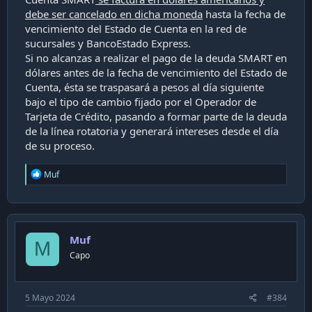
debe ser cancelado en dicha moneda
hasta la fecha de
vencimiento del Estado de Cuenta en la red de
sucursales y BancoEstado Express.
Si no alcanzas a realizar el pago de la deuda SMART en
dólares antes de la fecha de vencimiento del Estado de
Cuenta, ésta se traspasará a pesos al día siguiente
bajo el tipo de cambio fijado por el Operador de
Tarjeta de Crédito, pasando a formar parte de la deuda
de la línea rotatoria y generará intereses desde el día
de su proceso.
R
Muf
e
a
c
t
i
Muf
o
M
n
Capo
s
:
5 Mayo 2024
#384