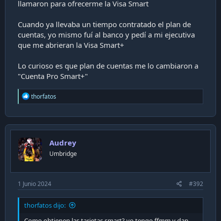
llamaron para ofrecerme la Visa Smart
Cuando ya llevaba un tiempo contratado el plan de
cuentas, yo mismo fuí al banco y pedí a mi ejecutiva
que me abrieran la Visa Smart+
Lo curioso es que plan de cuentas me lo cambiaron a
"Cuenta Pro Smart+"
R
thorfatos
e
a
c
t
i
Audrey
o
n
Umbridge
s
:
1 Junio 2024
#392
thorfatos dijo:
Como obtienen las tarjetas smart? yo tengo ffmm y dap