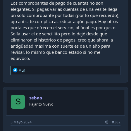
Los comprobantes de pago de cuentas no son
i
elegantes. Si pagas varias cuentas de una vez te llega
ó
n
un solo comprobante por todas (por lo que recuerdo),
ojo ahí si te complica acreditar algún pago. Hay otros
portales que ofrecen el servicio, al final es por gusto.
Solía usar el de sencillito pero lo dejé desde que
eliminaron el histórico de pagos, creo que ahora la
antigüedad máxima con suerte es de un año para
revisar, lo mismo que banco estado si no me
equivoco.
R
Muf
e
a
c
t
i
sebaa
o
S
n
Pajarito Nuevo
s
:
3 Mayo 2024
#382