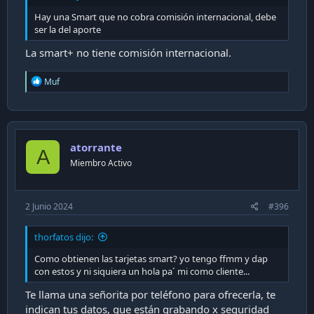
Hay una Smart que no cobra comisión internacional, debe
ser la del aporte
La smart+ no tiene comisión internacional.
R
Muf
e
a
c
t
i
atorrante
o
A
n
Miembro Activo
s
:
2 Junio 2024
#396
thorfatos dijo:
Como obtienen las tarjetas smart? yo tengo ffmm y dap
con estos y ni siquiera un hola pa´ mi como cliente...
Te llama una señorita por teléfono para ofrecerla, te
indican tus datos, que están grabando x seguridad