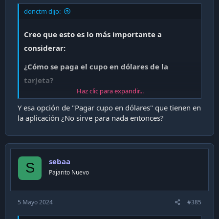
donctm dijo:
Creo que esto es lo más importante a
considerar:
¿Cómo se paga el cupo en dólares de la
tarjeta?
Haz clic para expandir...
La deuda SMART corresponde a la utilización de la
Tarjeta de Crédito en el extranjero.
Y esa opción de "Pagar cupo en dólares" que tienen en
Independientemente de la moneda del país de
la aplicación ¿No sirve para nada entonces?
origen donde se compre o efectúe un avance, el
Estado de Cuenta SMART
se factura en dólares
americanos y debe ser cancelado en dicha moneda
hasta la fecha de vencimiento del Estado de Cuenta
sebaa
S
en la red de sucursales y BancoEstado Express.
Pajarito Nuevo
Si no alcanzas a realizar el pago de la deuda
SMART en dólares antes de la fecha de
vencimiento del Estado de Cuenta, ésta se
5 Mayo 2024
#385
traspasará a pesos al día siguiente bajo el tipo de