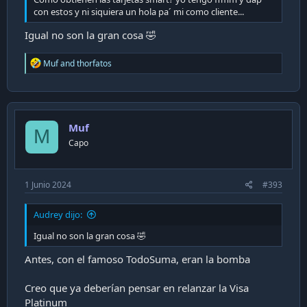
con estos y ni siquiera un hola pa´ mi como cliente...
Igual no son la gran cosa 🤣
R
Muf
and
thorfatos
e
a
c
t
i
Muf
o
M
n
Capo
s
:
1 Junio 2024
#393
Audrey dijo:
Igual no son la gran cosa 🤣
Antes, con el famoso TodoSuma, eran la bomba
Creo que ya deberían pensar en relanzar la Visa
Platinum