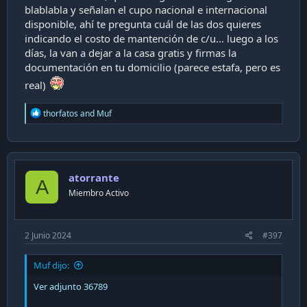
blablabla y señalan el cupo nacional e internacional
disponible, ahí te pregunta cuál de las dos quieres
indicando el costo de mantención de c/u... luego a los
días, la van a dejar a la casa gratis y firmas la
documentación en tu domicilio (parece estafa, pero es
real)
R
thorfatos
and
Muf
e
a
c
t
i
atorrante
o
A
n
Miembro Activo
s
:
2 Junio 2024
#397
Muf dijo:
Ver adjunto 36789