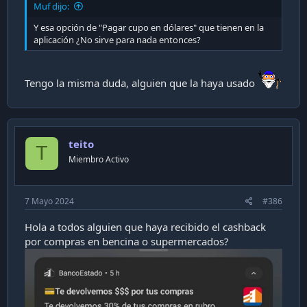
cambio fijado por el Operador de Tarjeta de
Muf dijo:
Crédito, pasando a formar parte de la deuda de la
Y esa opción de "Pagar cupo en dólares" que tienen en la
línea rotatoria y generará intereses desde el día de
aplicación ¿No sirve para nada entonces?
su proceso.
Tengo la misma duda, alguien que la haya usado
teito
T
Miembro Activo
7 Mayo 2024
#386
Hola a todos alguien que haya recibido el cashback
por compras en bencina o supermercados?