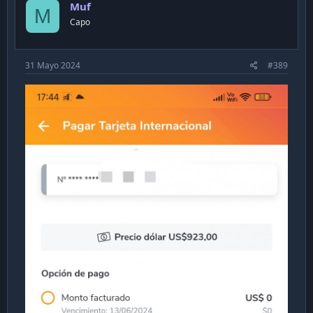
Muf
M
Capo
31 Mayo 2024
#389