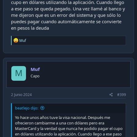
cupo en dólares utilizando la aplicación. Cuando llego
a ese paso se queda pegado. Una vez llamé al banco y
me dijeron que es un error del sistema y que sólo lo
puedes pagar cuando automáticamente se convierte
en pesos la deuda
R
Muf
e
a
c
t
i
Muf
o
M
n
Capo
s
:
2 Junio 2024
#399
beatlejo dijo:
Yo hace unos años tuve la visa nacional. Después me
ofrecieron cambiarme a una con dólares pero era
MasterCard y la verdad que nunca he podido pagar el cupo
en dólares utilizando la aplicación. Cuando llego a ese paso