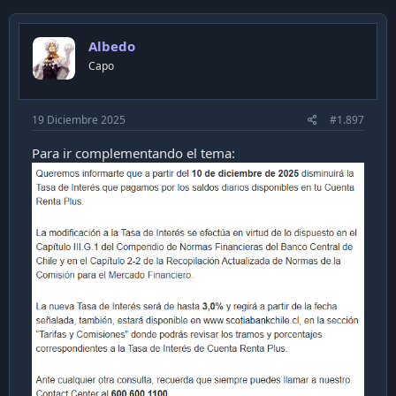
c
t
i
Albedo
o
n
Capo
s
:
19 Diciembre 2025
#1.897
Para ir complementando el tema: