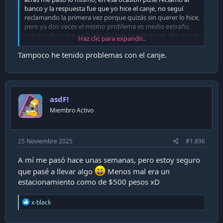
banco y la respuesta fue que yo hice el canje, no seguí
reclamando la primera vez porque quizás sin querer lo hice,
pero ya dos veces el mismo problema es medio extraño,
sobre todo que para hacer el canje te pide hacer click en un
Haz clic para expandir...
chechbox.
Tampoco he tenido problemas con el canje.
asdF!
Miembro Activo
25 Noviembre 2025
#1.896
A mí me pasó hace unas semanas, pero estoy seguro
que pasé a llevar algo
Menos mal era un
estacionamiento como de $500 pesos xD
R
x-black
e
a