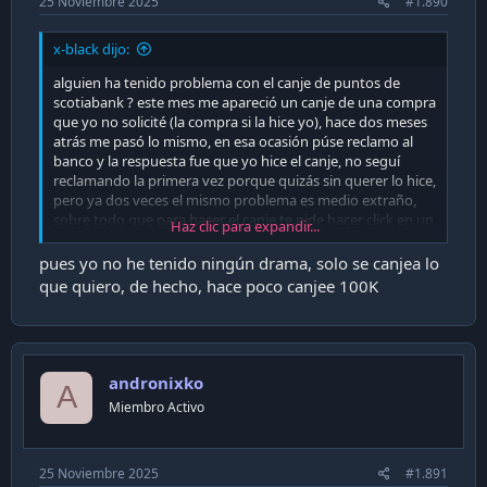
25 Noviembre 2025
#1.890
x-black dijo:
alguien ha tenido problema con el canje de puntos de
scotiabank ? este mes me apareció un canje de una compra
que yo no solicité (la compra si la hice yo), hace dos meses
atrás me pasó lo mismo, en esa ocasión púse reclamo al
banco y la respuesta fue que yo hice el canje, no seguí
reclamando la primera vez porque quizás sin querer lo hice,
pero ya dos veces el mismo problema es medio extraño,
sobre todo que para hacer el canje te pide hacer click en un
Haz clic para expandir...
chechbox.
pues yo no he tenido ningún drama, solo se canjea lo
que quiero, de hecho, hace poco canjee 100K
andronixko
A
Miembro Activo
25 Noviembre 2025
#1.891