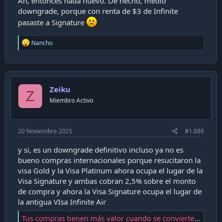
Ah, entonces nada nuevo. De hecho, medio
downgrade, porque con renta de $3 de Infinite
pasaste a Signature
R
Nancho
e
a
c
t
i
Zeiku
o
Z
n
Miembro Activo
s
:
20 Noviembre 2025
#1.886
y si, es un downgrade definitivo incluso ya no es
bueno compras internacionales porque resucitaron la
visa Gold y la Visa Platinum ahora ocupa el lugar de la
Visa Signature y ambas cobran 2,5% sobre el monto
de compra y ahora la Visa Signature ocupa el lugar de
la antigua VIsa Infinite Air
Tus compras tienen más valor cuando se convierten en experiencias