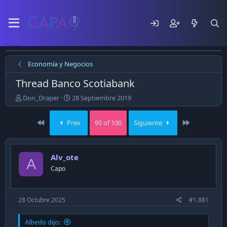
Economía y Negocios
Thread Banco Scotiabank
E
F
Don_Draper
28 Septiembre 2019
m
e
p
c
First
Last
Prev
95 of 100
Siguiente
e
h
z
a
ó
d
e
e
Alv_ote
A
l
p
Capo
t
u
e
b
m
l
a
i
28 Octubre 2025
#1.881
c
a
Albedo dijo:
c