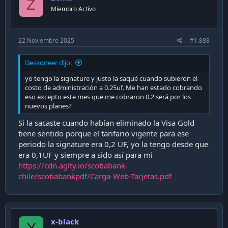
Z
Miembro Activo
22 Noviembre 2025
#1.888
Deskoneer dijo:
yo tengo la signature y justo la saqué cuando subieron el
costo de administración a 0.25uf. Me han estado cobrando
eso excepto este mes que me cobraron 0.2 será por los
nuevos planes?
Si la sacaste cuando habían eliminado la Visa Gold
tiene sentido porque el tarifario vigente para ese
periodo la signature era 0,2 UF, yo la tengo desde que
era 0,1UF y siempre a sido así para mi
https://cdn.aglty.io/scotiabank-
chile/scotiabankpdf/Carga-Web-Tarjetas.pdf
x-black