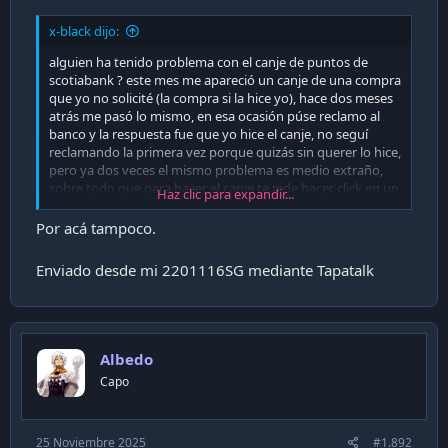
x-black dijo:
alguien ha tenido problema con el canje de puntos de
scotiabank ? este mes me apareció un canje de una compra
que yo no solicité (la compra si la hice yo), hace dos meses
atrás me pasó lo mismo, en esa ocasión púse reclamo al
banco y la respuesta fue que yo hice el canje, no seguí
reclamando la primera vez porque quizás sin querer lo hice,
pero ya dos veces el mismo problema es medio extraño,
sobre todo que para hacer el canje te pide hacer click en un
Haz clic para expandir...
chechbox.
Por acá tampoco.
Enviado desde mi 2201116SG mediante Tapatalk
Albedo
Capo
25 Noviembre 2025
#1.892