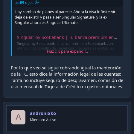
asdF! dijo:
Hay cambio de planes al parecer. Ahora la Visa Infinite Air
deja de existir y pasa a ser Singular Signature, y la ex
Singular ahora es Singular Ultimate.
Singular by Scotiabank | Tu banca premium en Chile
Singular by Scotiabank, la banca premium Scotiabank con
atención personalizada, beneficios y sucursales exclusivas
Haz clic para expandir...
para una experiencia financiera diferente.
www.scotiabankchile.cl
Por lo que veo se sigue cobrando igual la mantención
de la TC, esto dice la información legal de las cuentas:
Se supone que ahora cobran por plan que ya
Tarifa no incluye seguro de desgravamen, comisión de
incluye mantención de TC, no como ahora que la
uso mensual de Tarjeta de Crédito ni gastos notariales.
mantención de la TC iba por separado del plan.
Alguien tiene más info? Han hecho el cambio? O todo se
mantiene igual? xD
andronixko
A
Miembro Activo