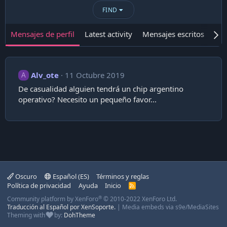
FIND
Mensajes de perfil
Latest activity
Mensajes escritos
Ace
Alv_ote
11 Octubre 2019
A
De casualidad alguien tendrá un chip argentino
operativo? Necesito un pequeño favor...
Oscuro
Español (ES)
Términos y reglas
Política de privacidad
Ayuda
Inicio
R
S
®
Community platform by XenForo
© 2010-2022 XenForo Ltd.
S
Traducción al Español por XenSoporte.
|
Media embeds via s9e/MediaSites
Theming with
by:
DohTheme