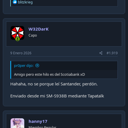
R
blitzkrieg
e
a
c
t
i
W32DarK
o
n
Capo
s
:
9 Enero 2026
#1.919
pr0per dijo:
Amigo pero este hilo es del Scotiabank xD
Hahaha, no se porque leí Santander, perdón.
Enviado desde mi SM-S938B mediante Tapatalk
hanny17
Miembro Regular