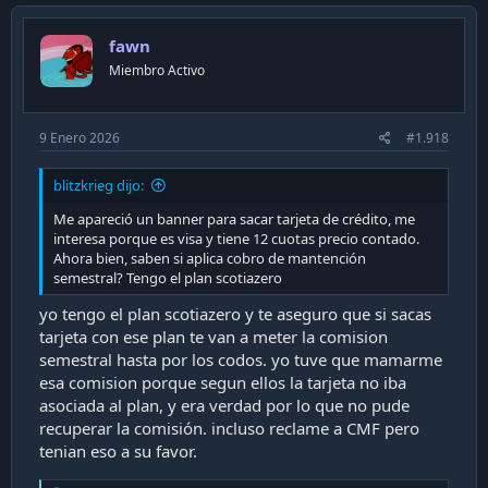
t
i
fawn
o
n
Miembro Activo
s
:
9 Enero 2026
#1.918
blitzkrieg dijo:
Me apareció un banner para sacar tarjeta de crédito, me
interesa porque es visa y tiene 12 cuotas precio contado.
Ahora bien, saben si aplica cobro de mantención
semestral? Tengo el plan scotiazero
yo tengo el plan scotiazero y te aseguro que si sacas
tarjeta con ese plan te van a meter la comision
semestral hasta por los codos. yo tuve que mamarme
esa comision porque segun ellos la tarjeta no iba
asociada al plan, y era verdad por lo que no pude
recuperar la comisión. incluso reclame a CMF pero
tenian eso a su favor.