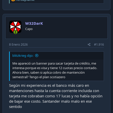
e
a
c
t
i
W32DarK
o
n
Capo
s
:
8 Enero 2026
#1.916
blitzkrieg dijo:
Me apareció un banner para sacar tarjeta de crédito, me
interesa porque es visa y tiene 12 cuotas precio contado.
Ahora bien, saben si aplica cobro de mantención
semestral? Tengo el plan scotiazero
Según mi experiencia es el banco más caro en
mantenciones hasta la cuenta corriente incluida con
tarjeta me cobraban como 17 lucas y no había opción
de bajar ese costo. Santander malo malo en ese
sentido