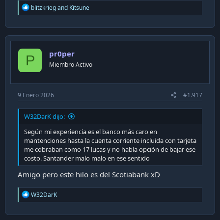
R
blitzkrieg
and
Kitsune
e
a
c
t
i
pr0per
o
P
n
Miembro Activo
s
:
9 Enero 2026
#1.917
W32DarK dijo:
Según mi experiencia es el banco más caro en
mantenciones hasta la cuenta corriente incluida con tarjeta
me cobraban como 17 lucas y no había opción de bajar ese
costo. Santander malo malo en ese sentido
Amigo pero este hilo es del Scotiabank xD
R
W32DarK
e
a
c