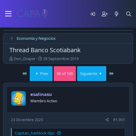
Economía y Negocios
Thread Banco Scotiabank
E
F
Don_Draper
28 Septiembre 2019
m
e
p
c
First
Last
Prev
96 of 100
Siguiente
e
h
z
a
ó
d
e
e
esalinasu
l
p
Miembro Activo
t
u
e
b
m
l
a
i
23 Diciembre 2025
#1.901
c
a
Capitan_haddock dijo:
c