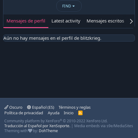
FIND
Mensajes de perfil
Latest activity
Mensajes escritos
Ace
Aún no hay mensajes en el perfil de blitzkrieg.
Oscuro
Español (ES)
Términos y reglas
Política de privacidad
Ayuda
Inicio
R
S
®
Community platform by XenForo
© 2010-2022 XenForo Ltd.
S
Traducción al Español por XenSoporte.
|
Media embeds via s9e/MediaSites
Theming with
by:
DohTheme