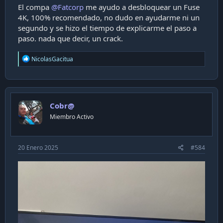
El compa
@Fatcorp
me ayudo a desbloquear un Fuse
4K, 100% recomendado, no dudo en ayudarme ni un
segundo y se hizo el tiempo de explicarme el paso a
paso. nada que decir, un crack.
R
NicolasGacitua
e
a
c
t
i
Cobr@
o
n
Miembro Activo
s
:
20 Enero 2025
#584