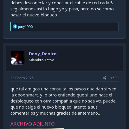
debes desconectar y conectar el cable de red cada 5
seg almenos asi lo hago yo y pasa, pero no se como
pasar el nuevo bloqueo
R
jony1990
e
a
c
t
i
Deny_Deniro
o
n
Miembro Activo
s
:
23 Enero 2025
#590
que tal amigos una consulta los pasos que dan sirven
la dbox smart. y lo otro entiendo que si uno hace el
desbloqueo con otra compañia que no sea vtr, puede
que no caiga el nuevo bloqueo. atento a sus
comentarios y muchas gracias de antemano..
ARCHIVO ADJUNTO