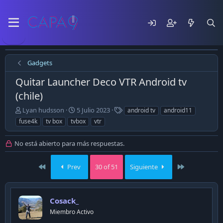
Gadgets
Quitar Launcher Deco VTR Android tv
(chile)
E
F
T
Lyan hudsson
5 Julio 2023
android tv
android11
m
e
a
fuse4k
tv box
tvbox
vtr
p
c
g
e
h
s
No está abierto para más respuestas.
z
a
ó
d
e
e
First
Last
Prev
30 of 51
Siguiente
l
p
t
u
e
b
m
l
Cosack_
a
i
Miembro Activo
c