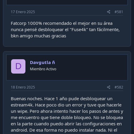
a
c
17 Enero 2025
#581
i
ó
Fatcorp 1000% recomendado el mejor en su área
n
nunca pensé desbloquear el "Fuse4k" tan fácilmente,
bkn amigo muchas gracias
Davgutla ñ
D
Miembro Activo
18 Enero 2025
#582
Buenas noches. Hace 1 año pude desbloquear un
estream4k. Hace poco dio un error y tuve que hacerle
un wipe. Pero ahora intento hacer los pasos de antes y
me encuentro que tiene doble bloqueo. No se bloquea
en la parte cuando puedo abrir las configuraciones en
android. De esa forma no puedo instalar nada. Ni el