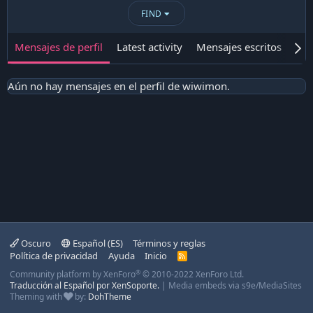
FIND
Mensajes de perfil
Latest activity
Mensajes escritos
Ace
Aún no hay mensajes en el perfil de wiwimon.
Oscuro
Español (ES)
Términos y reglas
Política de privacidad
Ayuda
Inicio
R
S
®
Community platform by XenForo
© 2010-2022 XenForo Ltd.
S
Traducción al Español por XenSoporte.
|
Media embeds via s9e/MediaSites
Theming with
by:
DohTheme