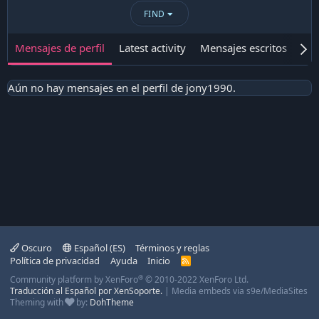
FIND
Mensajes de perfil
Latest activity
Mensajes escritos
Ace
Aún no hay mensajes en el perfil de jony1990.
Oscuro
Español (ES)
Términos y reglas
Política de privacidad
Ayuda
Inicio
R
S
®
Community platform by XenForo
© 2010-2022 XenForo Ltd.
S
Traducción al Español por XenSoporte.
|
Media embeds via s9e/MediaSites
Theming with
by:
DohTheme