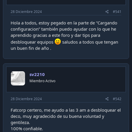
a
c
28 Diciembre 2024
#541
i
ó
Hola a todos, estoy pegado en la parte de “Cargando
n
configuracion” también puedo ayudar con lo que he
aprendido gracias a este foro y dar tips para
desbloquear equipos
saludos a todos que tengan
un buen fin de año .
sv2210
Miembro Activo
28 Diciembre 2024
#542
Fatcorp certero, me ayudo a las 3 am a desbloquear el
deco, muy agradecido de su buena voluntad y
gentileza.
100% confiable.