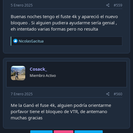
5 Enero 2025
#559
Buenas noches tengo el fuste 4k y apareció el nuevo
bloqueo . Si alguien pudiera ayudarme sería genial ,
eh intentado varias formas pero no resulta
R
NicolasGacitua
e
a
c
t
i
Cosack_
o
n
Miembro Activo
s
:
7 Enero 2025
#560
Me la Ganó el fuse 4k, alguien podría orientarme
porfavor tiene el bloqueo de VTR, de antemano
muchas gracias