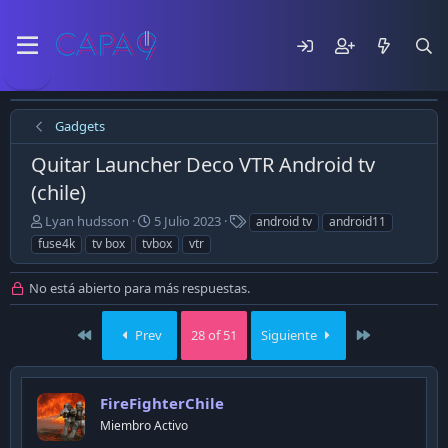
Gadgets
Quitar Launcher Deco VTR Android tv
(chile)
E
F
T
Lyan hudsson
5 Julio 2023
android tv
android11
m
e
a
fuse4k
tv box
tvbox
vtr
p
c
g
e
h
s
No está abierto para más respuestas.
z
a
ó
d
e
e
First
Last
Prev
28 of 51
Siguiente
l
p
t
u
e
b
m
l
FireFighterChile
a
i
Miembro Activo
c