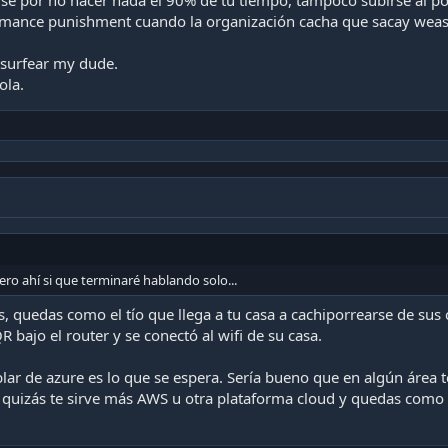
rse por no hacer nada el 90% de tu tiempo, tampoco subirse al po
formance punishment cuando la organización cacha que sacay weas
e surfear my dude.
ola.
ro ahí si que terminaré hablando solo...
s, quedas como el tío que llega a tu casa a cachiporrearse de s
 bajo el router y se conectó al wifi de su casa.
blar de azure es lo que se espera. Sería bueno que en algún área 
a quizás te sirve más AWS u otra plataforma cloud y quedas como