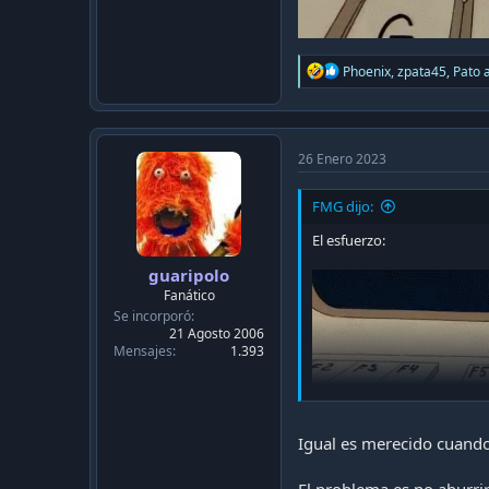
R
Phoenix
,
zpata45
,
Pato
a
e
a
c
t
i
26 Enero 2023
o
n
FMG dijo:
s
:
El esfuerzo:
guaripolo
Fanático
Se incorporó
21 Agosto 2006
Mensajes
1.393
Igual es merecido cuando