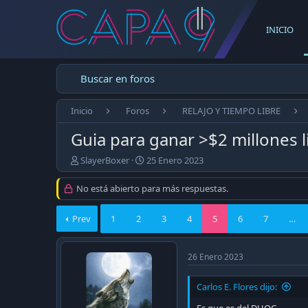
INICIO
Buscar en foros
Inicio
Foros
RELAJO Y TIEMPO LIBRE
Guia para ganar >$2 millones l
E
F
SlayerBoxer
25 Enero 2023
m
e
p
c
No está abierto para más respuestas.
e
h
z
a
Prev
1
2
3
4
5
6
7
…
ó
d
e
e
l
p
26 Enero 2023
t
u
e
b
m
l
Carlos E. Flores dijo:
a
i