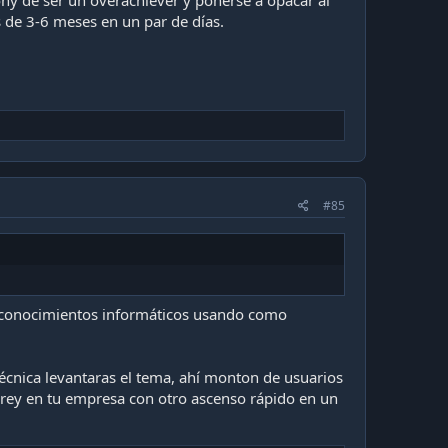
ny de ser un overachiever y ponerse a opacar al
 de 3-6 meses en un par de días.
#85
us conocimientos informáticos usando como
técnica levantaras el tema, ahí monton de usuarios
 rey en tu empresa con otro ascenso rápido en un