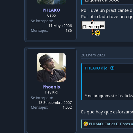
c
Es que es del DUOC.
a
PHLAKO
Pd. Tuve un practicante d
c
Capo
Por otro lado tuve un egr
i
Se incorporó
ó
11 Mayo 2006
n
Mensajes
186
26 Enero 2023
PHLAKO dijo:
Phoenix
Hey Kid!
Y no programaste los clicks
Se incorporó
13 Septiembre 2007
Mensajes
1.052
Es que hay que esforzars
R
PHLAKO
,
Carlos E. Flores
a
e
a