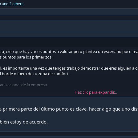
o
and 2 others
, creo que hay varios puntos a valorar pero plantea un escenario poco reali
 puntos para los primerizos:
dad, es importante una vez que tengas trabajo demostrar que eres alguien a 
l borde o fuera de tu zona de comfort.
anizacional de la empresa.
Haz clic para expandir...
 y colaboradores, muchas veces ser muy aplicado en lo técnico no implica q
o en el trabajo como en la vida.
a primera parte del último punto es clave, hacer algo que uno dis
frutas lo que trabajas después el dinero llega solo
, por lo mismo no pers
 te estresa y sobretodo si la pega absorbe esas preciadas horas de descans
bién estoy de acuerdo.
en y compren bitcoin.