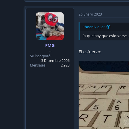
c
t
i
26 Enero 2023
o
n
Phoenix dijo:
s
:
Es que hay que esforzarse 
FMG
...
El esfuerzo:
Se incorporó
3 Diciembre 2006
Mensajes
2.923