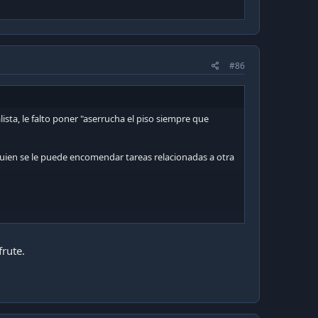
#86
sta, le falto poner "aserrucha el piso siempre que
quien se le puede encomendar tareas relacionadas a otra
ue por eso seas un buen trabajador, las habilidades
frute.
igas el dinero en trabajos donde el trato no es bueno,
o personal, quererte de adulto es muy importante.