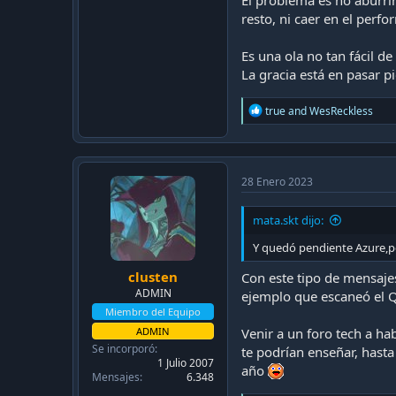
El problema es no aburri
resto, ni caer en el per
Es una ola no tan fácil d
La gracia está en pasar pi
R
true
and
WesReckless
e
a
c
t
i
28 Enero 2023
o
n
mata.skt dijo:
s
:
Y quedó pendiente Azure,pe
clusten
Con este tipo de mensaje
ADMIN
ejemplo que escaneó el QR
Miembro del Equipo
ADMIN
Venir a un foro tech a ha
Se incorporó
te podrían enseñar, hast
1 Julio 2007
año
Mensajes
6.348