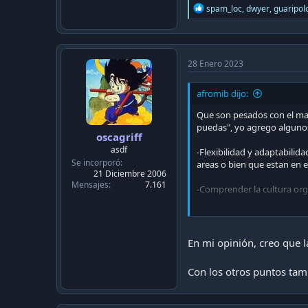
R
spam_loc
,
dwyer
,
guaripol
e
a
c
t
i
28 Enero 2023
o
n
afromib dijo:
s
:
Que son pesados con el mata
puedas", yo agrego algunos
oscagriff
asdf
-Flexibilidad y adaptabili
Se incorporó
areas o bien que estan en e
21 Diciembre 2006
Mensajes
7.161
-Comprender la cultura org
-Buen trato con compañeros
blandas son necesarias tant
En mi opinión, creo que l
-
Soy de la idea que si dis
donde sufres, te incomoda,
Con los otros puntos tam
-Finalmente, ahorren ahorr