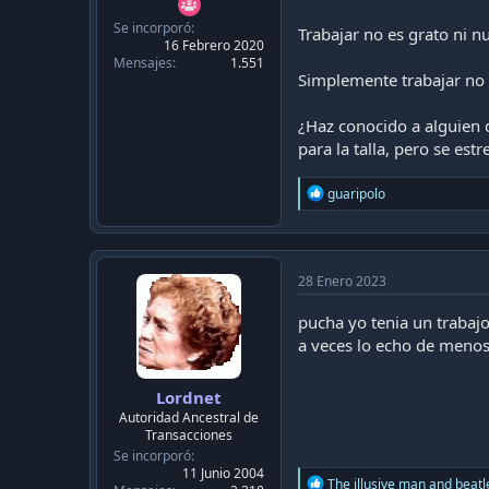
Se incorporó
Trabajar no es grato ni n
16 Febrero 2020
Mensajes
1.551
Simplemente trabajar no 
¿Haz conocido a alguien 
para la talla, pero se est
R
guaripolo
e
a
c
t
i
28 Enero 2023
o
n
pucha yo tenia un trabaj
s
a veces lo echo de menos 
:
Lordnet
Autoridad Ancestral de
Transacciones
Se incorporó
11 Junio 2004
R
The illusive man
and
beatl