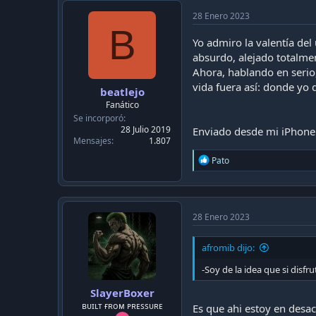
28 Enero 2023
B
Yo admiro la valentía del
absurdo, alejado totalmen
Ahora, hablando en serio,
vida fuera así: donde yo 
beatlejo
Fanático
Se incorporó
28 Julio 2019
Enviado desde mi iPhone 
Mensajes
1.807
R
Pato
e
a
c
t
i
28 Enero 2023
o
n
afromib dijo:
s
:
-Soy de la idea que si disfr
SlayerBoxer
ʙᴜɪʟᴛ ғʀᴏᴍ ᴘʀᴇssᴜʀᴇ
Es que ahi estoy en desa