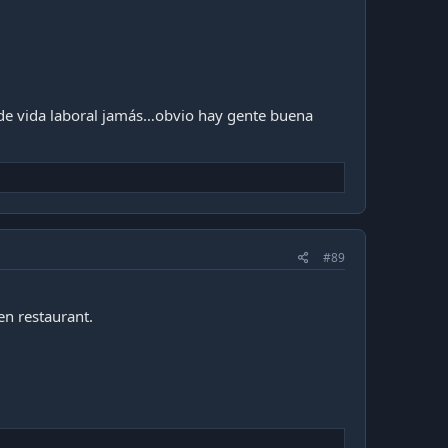
s de vida laboral jamás…obvio hay gente buena
#89
en restaurant.