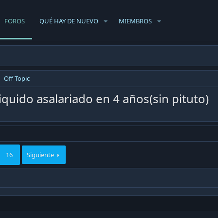
FOROS
QUÉ HAY DE NUEVO
MIEMBROS
Off Topic
iquido asalariado en 4 años(sin pituto)
16
Siguiente