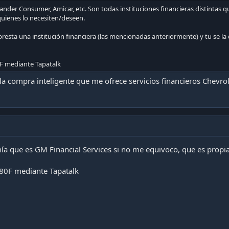
ander Consumer, Amicar, etc. Son todas instituciones financieras distinta
quienes lo necesiten/deseen.
o presta una institución financiera (las mencionadas anteriormente) y tu se la
F mediante Tapatalk
a compra inteligente que me ofrece servicios financieros Chevrole
ía que es GM Financial Services si no me equivoco, que es propi
80F mediante Tapatalk