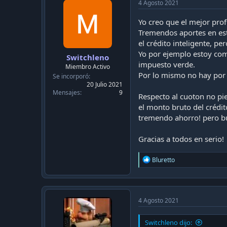
4 Agosto 2021
Yo creo que el mejor prof
Tremendos aportes en est
el crédito inteligente, p
Yo por ejemplo estoy com
Switchleno
impuesto verde.
Miembro Activo
Por lo mismo no hay por
Se incorporó
20 Julio 2021
Mensajes
9
Respecto al cuoton no pie
el monto bruto del crédit
tremendo ahorro! pero bu
Gracias a todos en serio!
R
Bluretto
e
a
c
t
i
4 Agosto 2021
o
n
Switchleno dijo:
s