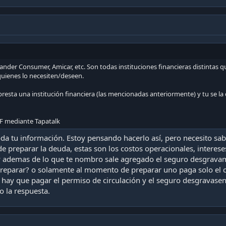
ander Consumer, Amicar, etc. Son todas instituciones financieras distinta
quienes lo necesiten/deseen.
o presta una institución financiera (las mencionadas anteriormente) y tu se la
F mediante Tapatalk
oda tu información. Estoy pensando hacerlo así, pero necesito sa
preparar la deuda, estas son los costos operacionales, intereses
y ademas de lo que te nombro sale agregado el seguro desgravam
eparar? o solamente al momento de preparar uno paga solo el cap
hay que pagar el permiso de circulación y el seguro desgravase
 la respuesta.