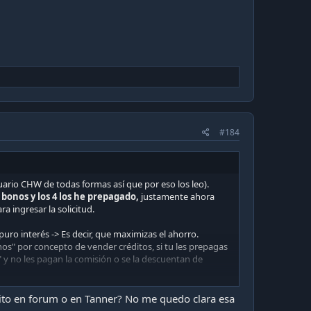
#184
uario CHW de todas formas así que por eso los leo).
bonos y los 4 los he prepagado,
justamente ahora
a ingresar la solicitud.
ro interés -> Es decir, que maximizas el ahorro.
nos" por concepto de vender créditos, si tu les prepagas
" y no les pagan la comisión o se la descuentan de
ndes tienen en su sitio web una sección para
dito en forum o en Tanner? No me quedo clara esa
stos operativos y notariales (todo eso viene en los