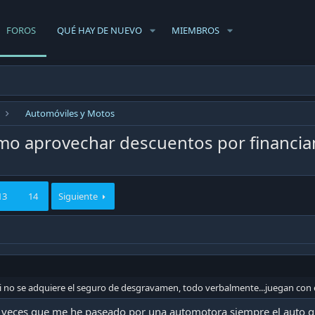
FOROS
QUÉ HAY DE NUEVO
MIEMBROS
Automóviles y Motos
o aprovechar descuentos por financia
13
14
Siguiente
i no se adquiere el seguro de desgravamen, todo verbalmente...juegan con e
las veces que me he paseado por una automotora siempre el auto q