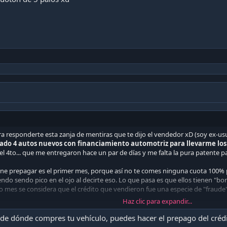
a responderte esta zanja de mentiras que te dijo el vendedor xD (soy ex-us
do 4 autos nuevos con financiamiento automotriz para llevarme los 
l 4to... que me entregaron hace un par de días y me falta la pura patente par
ene prepagar es el primer mes, porque así no te comes ninguna cuota 100% pu
endo sendo pico en el ojo al decirte eso. Lo que pasa es que ellos tienen "bo
4to mes se considera que el crédito que vendieron fue una especie de "fraude
Haz clic para expandir...
cha hacerlo.
Literalmente tanto Tanner cómo Forum que son de los más gra
ácil
.
 de dónde compres tu vehículo, puedes hacer el prepago del cré
uiere que prepagues pq le cagas la comisión. Vas a pagar el capital + los ga