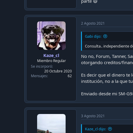
parte 😃
papeles del crédito) + 1 mes 
5. Mas falso que la chucha, 
6. Qué letra chica? Si la 
sea al menos el 10% del ca
2 Agosto 2021
Si tienes dudas me avisas.
Gabi dijo:
M.
Consulta.. independiente d
Kaze_cl
No no, Forum, Tanner, Sa
Miembro Regular
otorgando creditos/finan
Se incorporó
20 Octubre 2020
Es decir que el dinero te
Mensajes
62
institución, no a la que tu
Enviado desde mi SM-G9
3 Agosto 2021
Kaze_cl dijo: