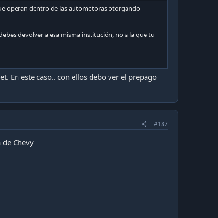
s que operan dentro de las automotoras otorgando
 debes devolver a esa misma institución, no a la que tu
t. En este caso.. con ellos debo ver el prepago
#187
a de Chevy