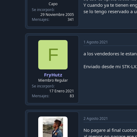
c
Capo
Y cuando ya te tienen en
a
Se incorporó
se lo tengo reservado a u
c
29 Noviembre 2005
i
Mensajes
341
ó
n
1 Agosto 2021
F
a los vendedores le esta
Enviado desde mi STK-LX
FryHutz
Miembro Regular
Se incorporó
17 Enero 2021
Mensajes
83
2 Agosto 2021
No pagare al final cuoto
al menos no pagare ese c