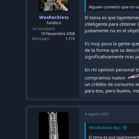
:
Alguien comento que no valí
WesReckless
El tema es que tajantemen
Fanático
inteligente para obtener
Se incorporó
justamente no es el objeti
19 Noviembre 2008
Mensajes
1.172
Es muy poca la gente que
de la forma que se descri
significativamente mas po
En mi opinion personal t
compramos nuevo
un crédito de consumo en
para eso, pero bueno, m
4 Agosto 2021
WesReckless dijo:
El tema es que tajantemente