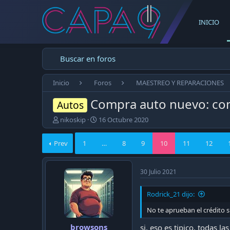
INICIO
Buscar en foros
Inicio
Foros
MAESTREO Y REPARACIONES
Compra auto nuevo: com
Autos
E
F
nikoskip
16 Octubre 2020
m
e
p
c
Prev
1
…
8
9
10
11
12
e
h
z
a
ó
d
30 Julio 2021
e
e
l
p
t
u
Rodrick_21 dijo:
e
b
No te aprueban el crédito s
m
l
a
i
browsons
si, eso es tipico, todas 