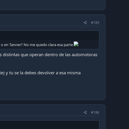
 momento una deuda contraída siempre y cuando el prepago
#185
m o en Tanner? No me quedo clara esa parte
as distintas que operan dentro de las automotoras
te) y tu se la debes devolver a esa misma
#186