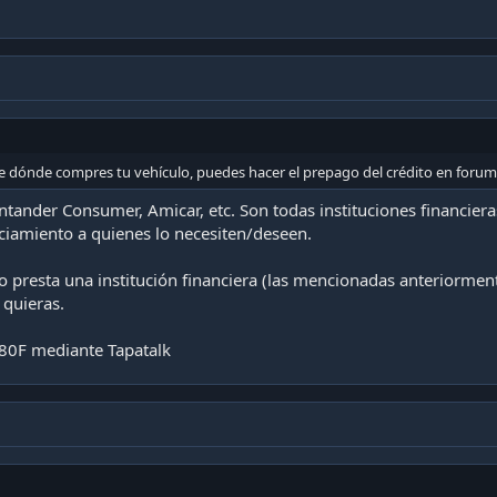
de interés sobre el capital inicial.
llevo 4 autos al hilo y no hacen eso.
ley es una, y la ley del prepago indica que tu puedes prepagar en cualquier
pital adeudado y con una multa máxima de 1 mes de interés.
e dónde compres tu vehículo, puedes hacer el prepago del crédito en foru
ntander Consumer, Amicar, etc. Son todas instituciones financier
ciamiento a quienes lo necesiten/deseen.
 lo presta una institución financiera (las mencionadas anteriormen
 quieras.
80F mediante Tapatalk