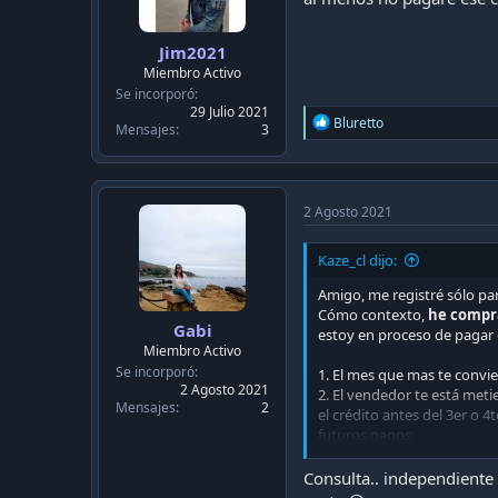
Jim2021
Miembro Activo
Se incorporó
29 Julio 2021
R
Bluretto
Mensajes
3
e
a
c
t
i
2 Agosto 2021
o
n
Kaze_cl dijo:
s
:
Amigo, me registré sólo par
Cómo contexto,
he compra
Gabi
estoy en proceso de pagar e
Miembro Activo
Se incorporó
1. El mes que mas te convi
2 Agosto 2021
2. El vendedor te está meti
Mensajes
2
el crédito antes del 3er o 
futuros pagos.
3.
Es mas fácil que la chu
solicitarlo.
Es lento, pero f
Consulta.. independiente
4. Vendedor penca sólo no q