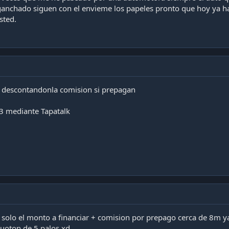
ganchado siguen con el envieme los papeles pronto que hoy ya h
sted.
n descontandonla comision si prepagan
3 mediante Tapatalk
n solo el monto a financiar + comision por prepago cerca de 8m 
uoton de 5 palos xd