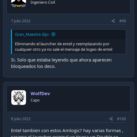
n
Ingeniero Civil
s
:
7 Julio 2022
#99
Gran_Maestre dijo:
Eliminando el launcher de entel y reemplazando por
cualquier otro ya no sale el mensaje de logeo de entel
Si. Solo que estaba leyendo que ahora aparecen
bloqueados los deco.
WolfDev
Capo
8 Julio 2022
#100
Entel tambien con estos Amlogic? hay varias formas ,
sacarse el launcher original yo tiraria un Disable se