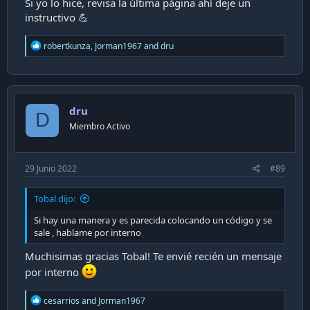
que se basen en android tv 9 pero no he encontrado
Si yo lo hice, revisa la última página ahí deje un
ninguna.
instructivo 💪
La idea que tengo es instalar firmware sin el launcher ni
limitaciones que le instala entel, como no pude lograrlo
R
robertkunza
,
Jorman1967
and
dru
traté de instalar otro launcher (Google TV) que me
e
funcionó, sin embargo cuando desconecté el equipo de la
a
energía este se reinicio con el launcher entel. Si alguien
c
sabe como poder eliminar el launcher por completo o
t
instalar el firmware del deco sin las limitaciones
i
dru
o
"adicionales" de entel se lo agradecería.
D
n
Miembro Activo
s
:
29 Junio 2022
#89
Tobal dijo:
Si hay una manera y es parecida colocando un código y se
sale , hablame por interno
Muchisimas gracias Tobal! Te envié recién un mensaje
por interno
R
cesarrios
and
Jorman1967