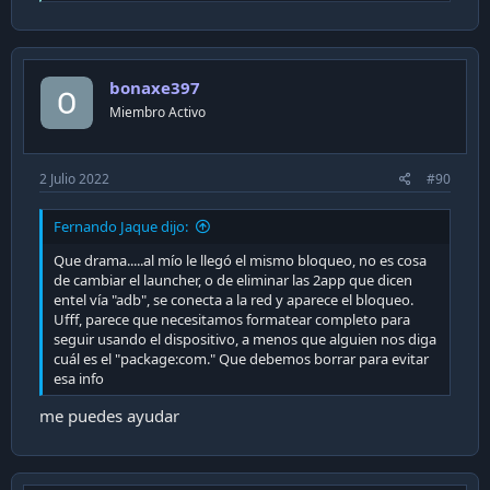
e
a
c
t
i
bonaxe397
o
n
Miembro Activo
s
:
2 Julio 2022
#90
Fernando Jaque dijo:
Que drama.....al mío le llegó el mismo bloqueo, no es cosa
de cambiar el launcher, o de eliminar las 2app que dicen
entel vía "adb", se conecta a la red y aparece el bloqueo.
Ufff, parece que necesitamos formatear completo para
seguir usando el dispositivo, a menos que alguien nos diga
cuál es el "package:com." Que debemos borrar para evitar
esa info
me puedes ayudar