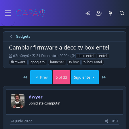
Gadgets
Cambiar firmware a deco tv box entel
E
F
T
d3m0ny0
31 Diciembre 2020
deco entel
entel
m
e
a
firmware
google tv
launcher
tv box
tv box entel
p
c
g
e
h
s
z
a
First
Last
Prev
5 of 33
Siguiente
ó
d
e
e
l
p
dwyer
t
u
e
b
Sonidista-Computin
m
l
a
i
c
24 Junio 2022
#81
a
c