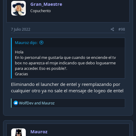
Gran_Maestre
Copuchento
7 Julio 2022
#98
Mauroz dijo:
Hola
En lo personal me gustaría que cuando se enciende el tv
box no aparezca el msje indicando que debo loguearme
para acceder. Eso es posible?.
Gracias
Eliminando el launcher de entel y reemplazando por
cualquier otro ya no sale el mensaje de logeo de entel
R
WolfDev
and
Mauroz
e
a
c
t
i
Mauroz
o