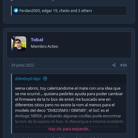
R
Ferdan2005
,
edgar 19
,
cheito
and 3 others
e
a
c
t
i
Tobal
o
n
Miembro Activo
s
:
29 Junio 2022
#88
d3m0ny0 dijo:
wena cabros, toy calentandome el mate con una idea que
se me ocurrió... quisiera pedirles ayuda para poder cambiar
el firmware de la tv box de entel. He buscado ene en
diferentes sitios pero no existe la rom al menos para el
modelo del deco "DV8235M3 / DIW585", el SoC es el
Amlogic S905X, probando algunas cosillas pude encontrar
la rom de la xiaomi mi box, lo descargue e intente instalarlo
en el deco, sin embargo me arrojaba error. Estoy bajando
Haz clic para expandir...
otras roms de tv box parecidas que ocupen el mismo soc y