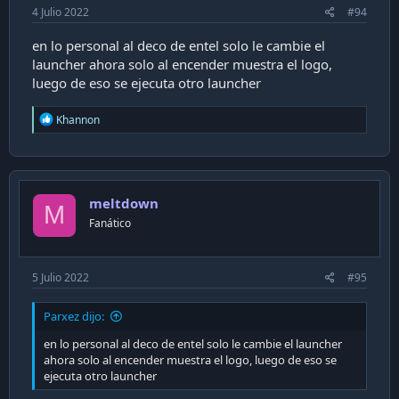
4 Julio 2022
#94
en lo personal al deco de entel solo le cambie el
launcher ahora solo al encender muestra el logo,
luego de eso se ejecuta otro launcher
R
Khannon
e
a
c
t
i
meltdown
o
M
n
Fanático
s
:
5 Julio 2022
#95
Parxez dijo:
en lo personal al deco de entel solo le cambie el launcher
ahora solo al encender muestra el logo, luego de eso se
ejecuta otro launcher