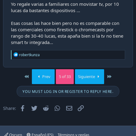
Yo regale varias a familiares con movistar tv, por 10
lucas da bastantes dispositivos ...
Esas cosas las hace bien pero no es comparable con
las comerciales como firestick o chromecasts por
rango de 30-40 lucas, esta apaña bien si la tv no tiene
smart tv integrada...
R
robertkunza
e
a
c
t
First
Last
Prev
5 of 33
Siguiente
i
o
n
YOU MUST LOG IN OR REGISTER TO REPLY HERE.
s
:
Facebook
Twitter
Reddit
WhatsApp
Email
Enlace
Share:
Oscuro
Español (ES)
Términos y reglas