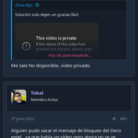
i
Zona dijo:
ó
Solución solo dejen un gracias fácil
n
Haz clic para expandir...
Me sale No disponible, video privado
Tobal
Miembro Activo
27 Junio 2022
#82
Alguien pudo sacar el mensaje de bloqueo del Deco
entel , ya que había un vídeo pero ahora no se ve