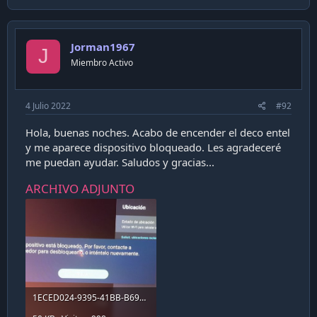
Jorman1967
J
Miembro Activo
4 Julio 2022
#92
Hola, buenas noches. Acabo de encender el deco entel
y me aparece dispositivo bloqueado. Les agradeceré
me puedan ayudar. Saludos y gracias...
ARCHIVO ADJUNTO
1ECED024-9395-41BB-B691-0E525D8AB02D[2887].JPG