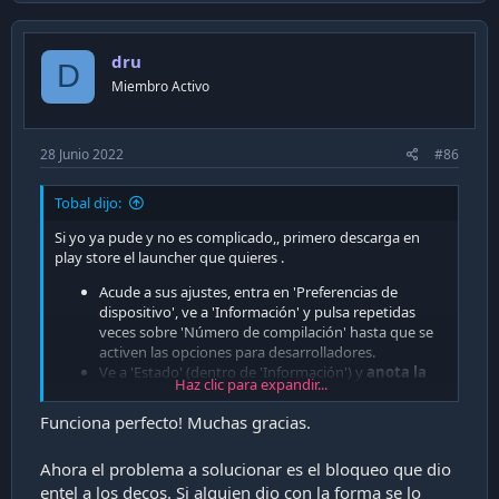
c
t
i
dru
o
D
n
Miembro Activo
s
:
28 Junio 2022
#86
Tobal dijo:
Si yo ya pude y no es complicado,, primero descarga en
play store el launcher que quieres .
Acude a sus ajustes, entra en 'Preferencias de
dispositivo', ve a 'Información' y pulsa repetidas
veces sobre 'Número de compilación' hasta que se
activen las opciones para desarrolladores.
Ve a 'Estado' (dentro de 'Información') y
anota la
Haz clic para expandir...
dirección IP de tu Android TV
.
Vuelve atrás con el mando a distancia y entra en las
Funciona perfecto! Muchas gracias.
nuevas opciones para desarrolladores.
Activa la 'Depuración de red' y ya lo tendrás todo
Ahora el problema a solucionar es el bloqueo que dio
listo para conectar por ADB con tu Android TV. En el
entel a los decos. Si alguien dio con la forma se lo
caso de que no te aparezca activa 'Depuración USB':