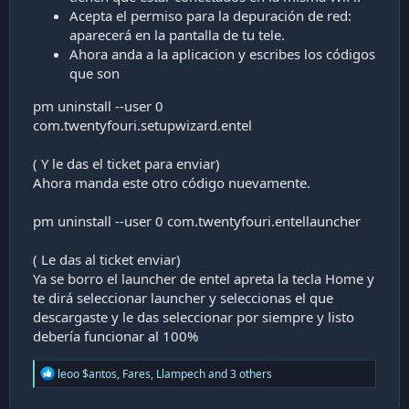
Acepta el permiso para la depuración de red:
aparecerá en la pantalla de tu tele.
Ahora anda a la aplicacion y escribes los códigos
que son
pm uninstall --user 0
com.twentyfouri.setupwizard.entel
( Y le das el ticket para enviar)
Ahora manda este otro código nuevamente.
pm uninstall --user 0 com.twentyfouri.entellauncher
( Le das al ticket enviar)
Ya se borro el launcher de entel apreta la tecla Home y
te dirá seleccionar launcher y seleccionas el que
descargaste y le das seleccionar por siempre y listo
debería funcionar al 100%
R
leoo $antos
,
Fares
,
Llampech
and 3 others
e
a