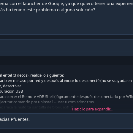
blema con el launcher de Google, ya que quiero tener una experi
más ha tenido este problema o alguna solución?
l entel (3 decos), realicé lo siguiente:
arlo en mi caso por red y después al iniciar lo desconecté (no se si ayuda en
e, desactivar
epuración USB
para correr el Remote ADB Shell (lógicamente después de conectarlo por WIfi
), ejecutar comando pm uninstall --user 0 com.sdmc.tms
arece la maldita pantalla de bloqueo!!!!!
Haz clic para expandir...
ección (en mi caso Flouncher)
ncher, ejecutan los comandos:
cias Pfuentes.
twentyfouri.setupwizard.entel
twentyfouri.entellauncher