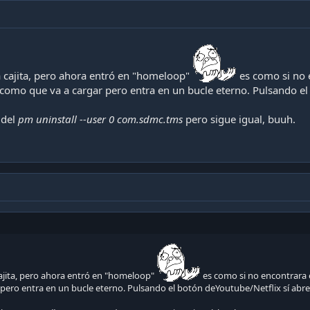
cher y no mas bloqueo...
iciar el equipo, porque salía el bloqueo de pantalla, pero con paciencia y rap
án en el hilo de este post, me refiero a encontrar el TMService, activar el mo
a cajita, pero ahora entró en "homeloop"
es como si no en
como que va a cargar pero entra en un bucle eterno. Pulsando el 
 del
pm uninstall --user 0 com.sdmc.tms
pero sigue igual, buuh.
cajita, pero ahora entró en "homeloop"
es como si no encontrara el
pero entra en un bucle eterno. Pulsando el botón deYoutube/Netflix sí abre 