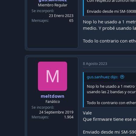
c
Con respecto al control re
Miembro Regular
a
Se incorporó
c
Enviado desde mi SM-S908
23 Enero 2023
i
Mensajes
65
Nop lo he usado a 1 metr
ó
n
medio. Y probé usando la
Todo lo contrario con et
8 Agosto 2023
M
gus.sanhuez dijo:
Nop lo he usado a 1 metro 
usando las 2 bandas y ocur
meltdown
Fanático
Todo lo contrario con ethe
Se incorporó
24 Septiembre 2019
Vale
Mensajes
1.904
Que firmware tiene ese 
Enviado desde mi SM-S90