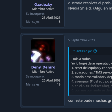
gustaría resolver el pro
Ozadozky
Nvidia Shield. ¿Alguien 
Miembro Activo
Se incorporó
23 Abril 2023
Mensajes
8
5 Septiembre 2023
Pfuentes dijo:
Hola a todos
Yo lo logré dejar operativo e
Deny_Deniro
1. reset del equipo y conect
Miembro Activo
2. aplicaciones / TMS servic
Se incorporó
3. modo desarrollador / d
26 Abril 2008
4. averiguar IP del equipo 
Mensajes
19
5. en el ADB Shell (celular
6. con ese comando se desap
7. instalar el louncher a el
8. una vez instalado el lou
con este pude muchas gra
pm uninstall --user 0 com.
pm uninstall --user 0 com.