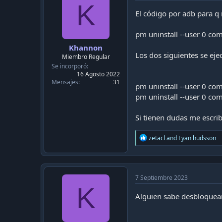
K
El código por adb para q 
pm uninstall --user 0 c
Khannon
Los dos siguientes se ejec
Miembro Regular
Se incorporó
16 Agosto 2022
Mensajes
31
pm uninstall --user 0 co
pm uninstall --user 0 co
Si tienen dudas me escr
R
zetacl
and
Lyan hudsson
e
a
c
t
i
7 Septiembre 2023
o
K
n
Alguien sabe desbloquea
s
: