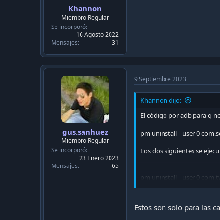
Khannon
Miembro Regular
Se incorporó
16 Agosto 2022
Mensajes
31
9 Septiembre 2023
Khannon dijo:
El código por adb para q no
gus.sanhuez
pm uninstall --user 0 com.
Miembro Regular
Se incorporó
Los dos siguientes se ejecut
23 Enero 2023
Mensajes
65
pm uninstall --user 0 com.
pm uninstall --user 0 com.
Si tienen dudas me escrib
Estos son solo para las c