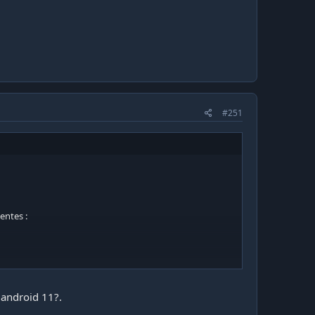
#251
entes :
 android 11?.