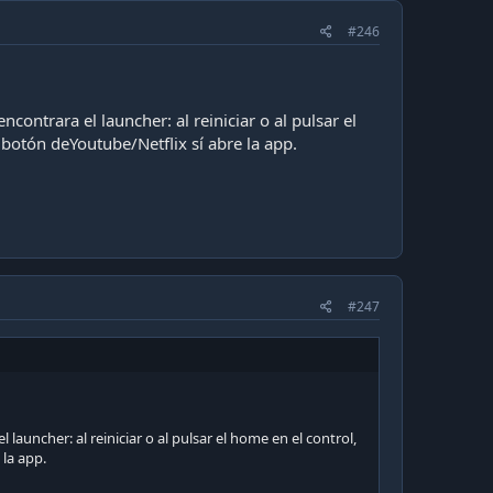
#246
idez, uno lo puede lograr..
do desarrollador, ocupar el ADB Shell.
contrara el launcher: al reiniciar o al pulsar el
botón deYoutube/Netflix sí abre la app.
#247
 launcher: al reiniciar o al pulsar el home en el control,
la app.