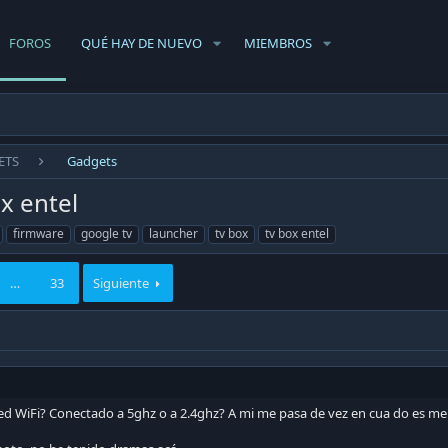
FOROS
QUÉ HAY DE NUEVO
MIEMBROS
ETS
Gadgets
x entel
firmware
google tv
launcher
tv box
tv box entel
…
33
Siguiente
 red WiFi? Conectado a 5ghz o a 2.4ghz? A mi me pasa de vez en cua do es men