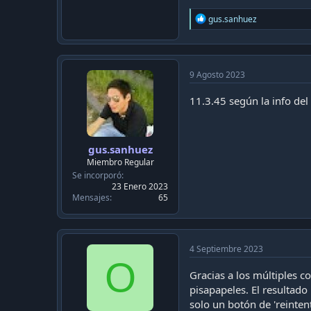
R
gus.sanhuez
e
a
c
t
i
9 Agosto 2023
o
n
11.3.45 según la info del
s
:
gus.sanhuez
Miembro Regular
Se incorporó
23 Enero 2023
Mensajes
65
4 Septiembre 2023
O
Gracias a los múltiples c
pisapapeles. El resultado
solo un botón de 'reinten