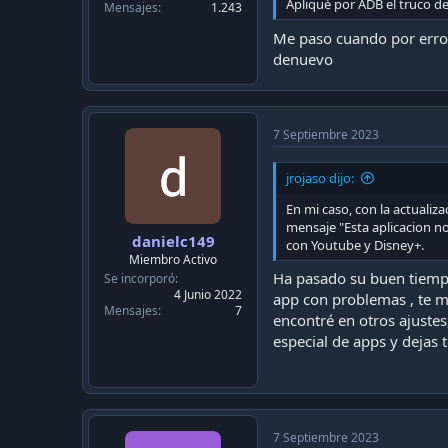
Apliqué por ADB el truco d
Mensajes
1.243
Me paso cuando por error 
denuevo
7 Septiembre 2023
jrojaso dijo:
En mi caso, con la actualiz
mensaje "Esta aplicacion no
danielc149
con Youtube y Disney+.
Miembro Activo
Ha pasado su buen tiempo
Se incorporó
4 Junio 2022
app con problemas , te m
Mensajes
7
encontré en otros ajuste
especial de apps y dejas 
7 Septiembre 2023