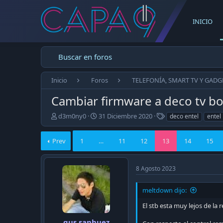
INICIO
Buscar en foros
Inicio
Foros
TELEFONÍA, SMART TV Y GADG
Cambiar firmware a deco tv bo
E
F
T
d3m0ny0
31 Diciembre 2020
deco entel
entel
m
e
a
p
c
g
Prev
1
…
11
12
13
14
15
e
h
s
z
a
ó
d
8 Agosto 2023
e
e
l
p
t
u
meltdown dijo:
e
b
m
l
El stb esta muy lejos de la
a
i
gus.sanhuez