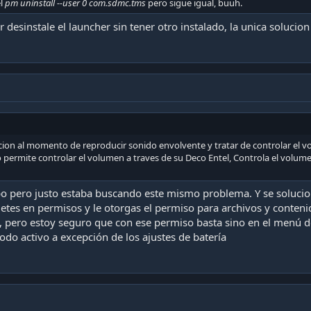
el
pm uninstall --user 0 com.sdmc.tms
pero sigue igual, buuh.
desinstale el launcher sin tener otro instalado, la unica solucion
acion al momento de reproducir sonido envolvente y tratar de controlar el v
 permite controlar el volumen a traves de su Deco Entel, Controla el volume
 pero justo estaba buscando este mismo problema. Y se soluciona
etes en permisos y le otorgas el permiso para archivos y conteni
s, pero estoy seguro que con ese permiso basta sino en el menú d
todo activo a excepción de los ajustes de batería