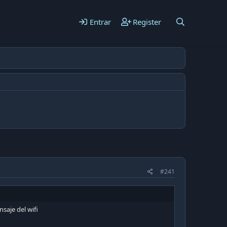
Entrar
Register
#241
saje del wifi