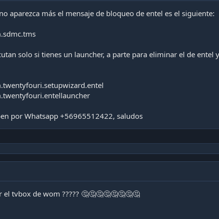
no aparezca más el mensaje de bloqueo de entel es el siguiente:
om.sdmc.tms
utan solo si tienes un launcher, a parte para eliminar el de entel y
m.twentyfouri.setupwizard.entel
m.twentyfouri.entellauncher
iben por Whatsapp +56965512422, saludos
r el tvbox de wom ????? 🤔🤔🤔🤔🤔🤔🤔🤔