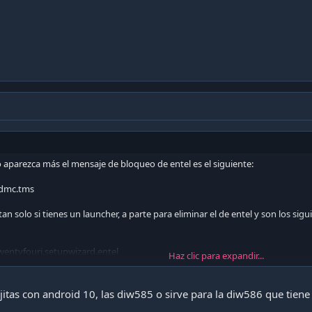
 aparezca más el mensaje de bloqueo de entel es el siguiente:
sdmc.tms
an solo si tienes un launcher, a parte para eliminar el de entel y son los sigui
twentyfouri.setupwizard.entel
Haz clic para expandir...
twentyfouri.entellauncher
en por Whatsapp +56965512422, saludos
ajitas con android 10, las diw585 o sirve para la diw586 que tiene