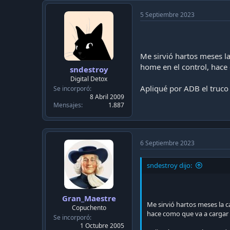
9. queda con el muevo loun
5 Septiembre 2023
OJO: en cada paso, debí rein
La mayoría de los pasos est
Saludos
Me sirvió hartos meses l
home en el control, hace 
sndestroy
Digital Detox
Apliqué por ADB el truco
Se incorporó
8 Abril 2009
Mensajes
1.887
6 Septiembre 2023
sndestroy dijo:
Gran_Maestre
Me sirvió hartos meses la 
Copuchento
hace como que va a cargar 
Se incorporó
1 Octubre 2005