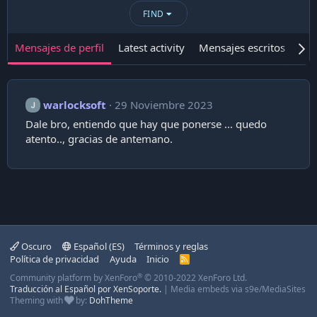
FIND
Mensajes de perfil
Latest activity
Mensajes escritos
Ace
warlocksoft
29 Noviembre 2023
Dale bro, entiendo que hay que ponerse ... quedo
atento.., gracias de antemano.
Oscuro
Español (ES)
Términos y reglas
Política de privacidad
Ayuda
Inicio
R
S
®
Community platform by XenForo
© 2010-2022 XenForo Ltd.
S
Traducción al Español por XenSoporte.
|
Media embeds via s9e/MediaSites
Theming with
by:
DohTheme