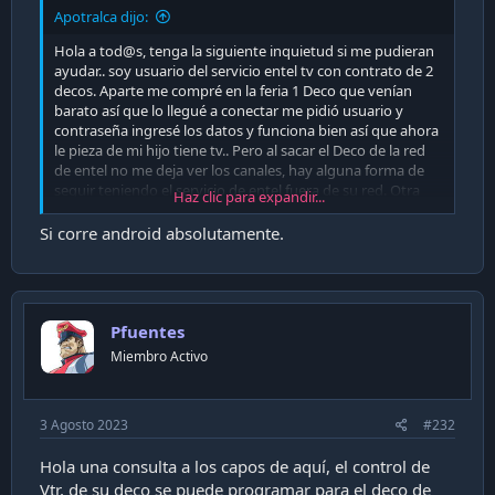
Apotralca dijo:
Hola a tod@s, tenga la siguiente inquietud si me pudieran
ayudar.. soy usuario del servicio entel tv con contrato de 2
decos. Aparte me compré en la feria 1 Deco que venían
barato así que lo llegué a conectar me pidió usuario y
contraseña ingresé los datos y funciona bien así que ahora
le pieza de mi hijo tiene tv.. Pero al sacar el Deco de la red
de entel no me deja ver los canales, hay alguna forma de
seguir teniendo el servicio de entel fuera de su red. Otra
Haz clic para expandir...
pregunta si le cambio al launcher se pierden los canales se
entel o si se le puede bajar la aplicación móvil de entel.
Si corre android absolutamente.
Gracias..
Pfuentes
Miembro Activo
3 Agosto 2023
#232
Hola una consulta a los capos de aquí, el control de
Vtr, de su deco se puede programar para el deco de