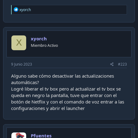
R
xyorch
e
a
c
t
i
xyorch
o
X
n
Miembro Activo
s
:
9 Junio 2023
#223
Alguno sabe cómo desactivar las actualizaciones
automáticas?
Logré liberar el tv box pero al actualizar el tv box se
queda en negro la pantalla, tuve que entrar con el
botón de Netflix y con el comando de voz entrar a las
configuraciones y abrir el launcher
Pfuentes