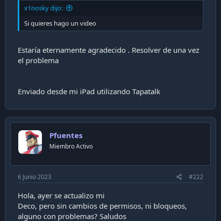
i
x1nosky dijo:
ó
Si quieres hago un video
n
Estaría eternamente agradecido . Resolver de una vez
el problema
Enviado desde mi iPad utilizando Tapatalk
Pfuentes
Miembro Activo
6 Junio 2023
#222
Hola, ayer se actualizo mi
Deco, pero sin cambios de permisos, ni bloqueos,
alguno con problemas? Saludos