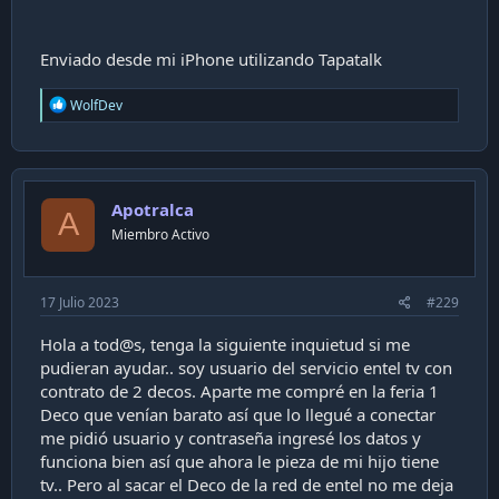
Enviado desde mi iPhone utilizando Tapatalk
R
WolfDev
e
a
c
t
i
Apotralca
o
A
n
Miembro Activo
s
:
17 Julio 2023
#229
Hola a tod@s, tenga la siguiente inquietud si me
pudieran ayudar.. soy usuario del servicio entel tv con
contrato de 2 decos. Aparte me compré en la feria 1
Deco que venían barato así que lo llegué a conectar
me pidió usuario y contraseña ingresé los datos y
funciona bien así que ahora le pieza de mi hijo tiene
tv.. Pero al sacar el Deco de la red de entel no me deja