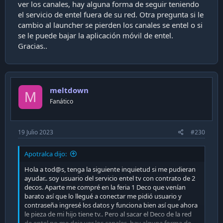
ver los canales, hay alguna forma de seguir teniendo
el servicio de entel fuera de su red. Otra pregunta si le
cambio al launcher se pierden los canales se entel o si
se le puede bajar la aplicación móvil de entel.
Gracias..
meltdown
M
Fanático
19 Julio 2023
#230
Apotralca dijo:
Hola a tod@s, tenga la siguiente inquietud si me pudieran
ayudar.. soy usuario del servicio entel tv con contrato de 2
decos. Aparte me compré en la feria 1 Deco que venían
barato así que lo llegué a conectar me pidió usuario y
contraseña ingresé los datos y funciona bien así que ahora
le pieza de mi hijo tiene tv.. Pero al sacar el Deco de la red
de entel no me deja ver los canales, hay alguna forma de