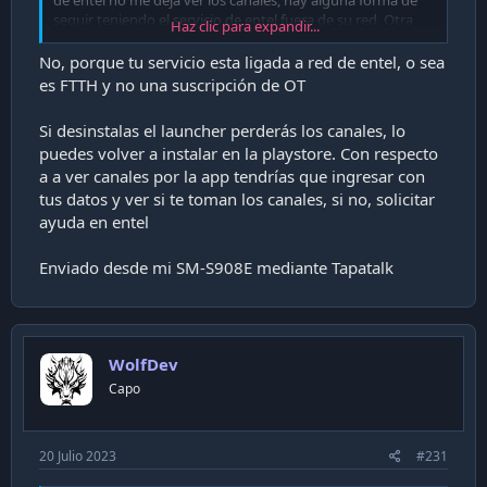
seguir teniendo el servicio de entel fuera de su red. Otra
Haz clic para expandir...
pregunta si le cambio al launcher se pierden los canales se
entel o si se le puede bajar la aplicación móvil de entel.
No, porque tu servicio esta ligada a red de entel, o sea
Gracias..
es FTTH y no una suscripción de OT
Si desinstalas el launcher perderás los canales, lo
puedes volver a instalar en la playstore. Con respecto
a a ver canales por la app tendrías que ingresar con
tus datos y ver si te toman los canales, si no, solicitar
ayuda en entel
Enviado desde mi SM-S908E mediante Tapatalk
WolfDev
Capo
20 Julio 2023
#231