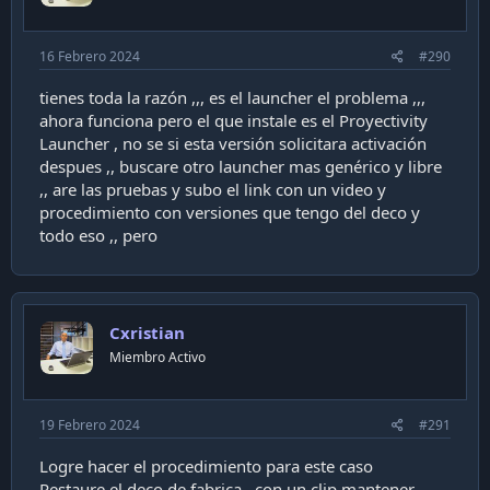
s
:
16 Febrero 2024
#290
tienes toda la razón ,,, es el launcher el problema ,,,
ahora funciona pero el que instale es el Proyectivity
Launcher , no se si esta versión solicitara activación
despues ,, buscare otro launcher mas genérico y libre
,, are las pruebas y subo el link con un video y
procedimiento con versiones que tengo del deco y
todo eso ,, pero
Cxristian
Miembro Activo
19 Febrero 2024
#291
Logre hacer el procedimiento para este caso
Restaure el deco de fabrica , con un clip mantener