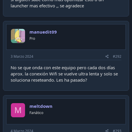
launcher mas efectivo ,, se agradece
manuedit09
Pro
3 Marzo 2024
#292
No se que onda con este equipo pero cada dos días
aprox. la conexión Wifi se vuelve ultra lenta y solo se
soluciona reseteando. Les ha pasado?
meltdown
M
Fanático
4 Marzo 2024
#293