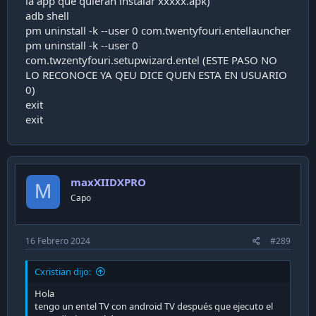
la app que quieran instalar xxxxx.apk)
adb shell
pm uninstall -k --user 0 com.twentyfouri.entellauncher
pm uninstall -k --user 0
com.twzentyfouri.setupwizard.entel (ESTE PASO NO
LO RECONOCE YA QEU DICE QUEN ESTA EN USUARIO
0)
exit
exit
maxXIIDXPRO
M
Capo
16 Febrero 2024
#289
Cxristian dijo:
Hola
tengo un entel TV con android TV después que ejecuto el