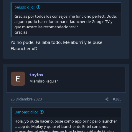
peluso dijo:
Gracias por todos los consejos, me funcionó perfect. Duda,
alguno pudo hacer funcionar el launcher de Google TV y
que muestre las recomendaciones??
Gracias
Yo no pude. Fallaba todo. Me aburrí y le puse
Flauncher xD
taylox
Miembro Regular
25 Diciembre 2023
#285
Danoasc dijo:
Hola, yo pude hacerlo, puse como app principal o launcher
la app de Miplay y quité el launcher de Entel con unos
comandos, al mismo tiempo hice la instalación de Miplay