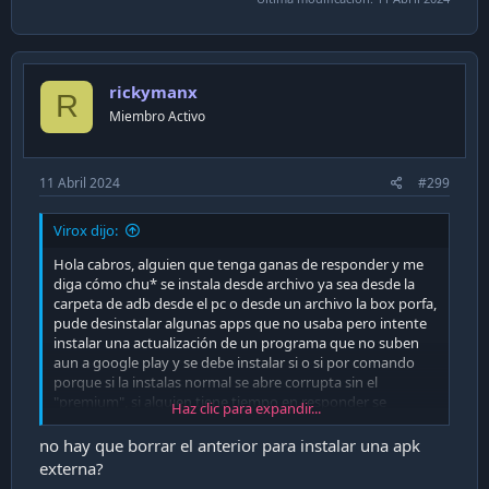
rickymanx
R
Miembro Activo
11 Abril 2024
#299
Virox dijo:
Hola cabros, alguien que tenga ganas de responder y me
diga cómo chu* se instala desde archivo ya sea desde la
carpeta de adb desde el pc o desde un archivo la box porfa,
pude desinstalar algunas apps que no usaba pero intente
instalar una actualización de un programa que no suben
aun a google play y se debe instalar si o si por comando
porque si la instalas normal se abre corrupta sin el
"premium", si alguien tiene tiempo en responder se
Haz clic para expandir...
agradece o con algún video por ahi si le da paja.
no hay que borrar el anterior para instalar una apk
externa?