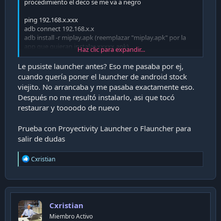
procedimiento el deco se me va a negro
ping 192.168.x.xxx
adb connect 192.168.x.x
adb install -r miplay.apk (reemplazar "miplay.apk" por la
app que quieran instalar xxxxx.apk)
Haz clic para expandir...
adb shell
pm uninstall -k --user 0 com.twentyfouri.entellauncher
Le pusiste launcher antes? Eso me pasaba por ej,
pm uninstall -k --user 0 com.twzentyfouri.setupwizard.entel
cuando quería poner el launcher de android stock
(ESTE PASO NO LO RECONOCE YA QEU DICE QUEN ESTA EN
viejito. No arrancaba y me pasaba exactamente eso.
USUARIO 0)
Después no me resultó instalarlo, asi que tocó
exit
restaurar y toooodo de nuevo
exit
Prueba con Proyectivity Launcher o Flauncher para
salir de dudas
R
Cxristian
e
a
c
t
i
Cxristian
o
n
Miembro Activo