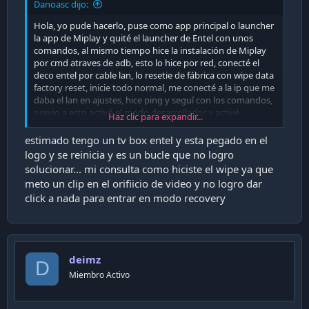
Danoasc dijo:
Hola, yo pude hacerlo, puse como app principal o launcher
la app de Miplay y quité el launcher de Entel con unos
comandos, al mismo tiempo hice la instalación de Miplay
por cmd atraves de adb, esto lo hice por red, conecté el
deco entel por cable lan, lo resetie de fábrica con wipe data
factory reset, inicie todo normal, me conecté a la ip que me
daba el lan en ajustes, hice ping y seguí con los comandos,
previo a esto activé el modo desarrollador y activé
Haz clic para expandir...
depuración usb. Adjunto comandos: Todo dede estar
conectado a la misma red o router.
estimado tengo un tv box entel y esta pegado en el
logo y se reinicia y es un bucle que no logro
Dejar la app .apk en una carpeta, y abrir PowerShell con
solucionar... mi consulta como hiciste el wipe ya que
shitft+click derecho del mouse dentro de la carpeta y
meto un clip en el orifiicio de video y no logro dar
continuar con los comandos.
click a nada para entrar en modo recovery
ping 192.168.x.xxx
adb connect 192.168.x.x
adb install -r miplay.apk (reemplazar "miplay.apk" por la
app que quieran instalar xxxxx.apk)
deimz
adb shell
D
pm uninstall -k --user 0 com.twentyfouri.entellauncher
Miembro Activo
pm uninstall -k --user 0 com.twzentyfouri.setupwizard.entel
exit