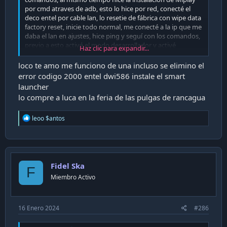
por cmd atraves de adb, esto lo hice por red, conecté el
deco entel por cable lan, lo resetie de fábrica con wipe data
factory reset, inicie todo normal, me conecté a la ip que me
daba el lan en ajustes, hice ping y seguí con los comandos,
previo a esto activé el modo desarrollador y activé
Haz clic para expandir...
depuración usb. Adjunto comandos: Todo dede estar
conectado a la misma red o router.
loco te amo me funciono de una incluso se elimino el
error codigo 2000 entel dwi586 instale el smart
Dejar la app .apk en una carpeta, y abrir PowerShell con
launcher
shitft+click derecho del mouse dentro de la carpeta y
lo compre a luca en la feria de las pulgas de rancagua
continuar con los comandos.
R
ping 192.168.x.xxx
leoo $antos
e
adb connect 192.168.x.x
a
adb install -r miplay.apk (reemplazar "miplay.apk" por la
c
app que quieran instalar xxxxx.apk)
t
adb shell
i
pm uninstall -k --user 0 com.twentyfouri.entellauncher
Fidel Ska
o
F
pm uninstall -k --user 0 com.twzentyfouri.setupwizard.entel
n
Miembro Activo
exit
s
:
exit
16 Enero 2024
#286
Espero que les funcione, saludos.