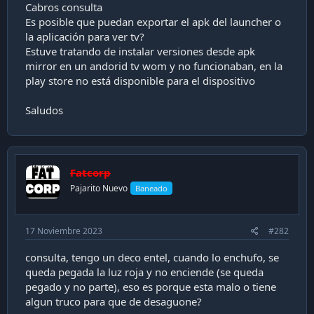
Cabros consulta
i
Es posible que puedan exportar el apk del launcher o
ó
n
la aplicación para ver tv?
Estuve tratando de instalar versiones desde apk
mirror en un andorid tv wom y no funcionaban, en la
play store no está disponible para el dispositivo
Saludos
Fatcorp
Pajarito Nuevo
Baneado
17 Noviembre 2023
#282
consulta, tengo un deco entel, cuando lo enchufo, se
queda pegada la luz roja y no enciende (se queda
pegado y no parte), eso es porque esta malo o tiene
algun truco para que de desaguone?