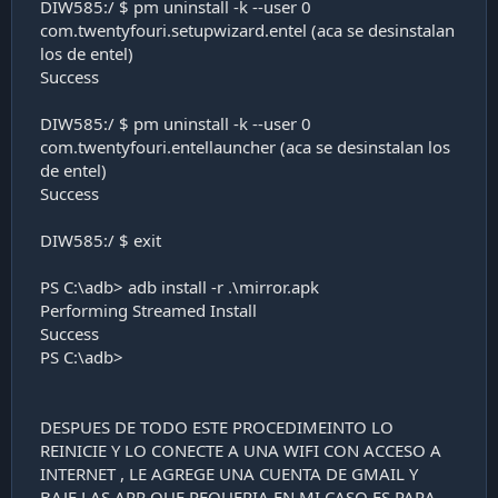
DIW585:/ $ pm uninstall -k --user 0
com.twentyfouri.setupwizard.entel (aca se desinstalan
los de entel)
Success
DIW585:/ $ pm uninstall -k --user 0
com.twentyfouri.entellauncher (aca se desinstalan los
de entel)
Success
DIW585:/ $ exit
PS C:\adb> adb install -r .\mirror.apk
Performing Streamed Install
Success
PS C:\adb>
DESPUES DE TODO ESTE PROCEDIMEINTO LO
REINICIE Y LO CONECTE A UNA WIFI CON ACCESO A
INTERNET , LE AGREGE UNA CUENTA DE GMAIL Y
BAJE LAS APP QUE REQUERIA EN MI CASO ES PARA