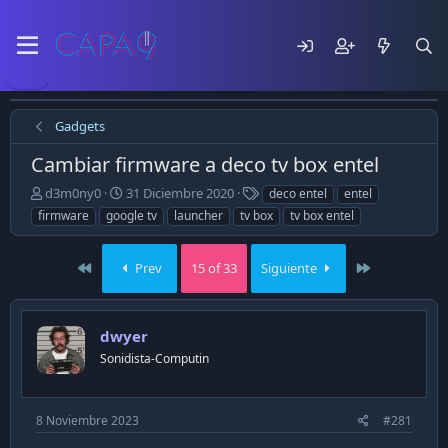
Gadgets
Cambiar firmware a deco tv box entel
E
F
T
d3m0ny0
31 Diciembre 2020
deco entel
entel
m
e
a
firmware
google tv
launcher
tv box
tv box entel
p
c
g
e
h
s
z
a
First
Last
Prev
15 of 33
Siguiente
ó
d
e
e
l
p
dwyer
t
u
e
b
Sonidista-Computin
m
l
a
i
c
8 Noviembre 2023
#281
a
c