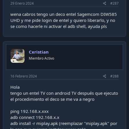
exit
29 Enero 2024
#287
Espero que les funcione, saludos.
wena cabros tengo un deco entel Sagemcom DIW585
UHD y me pide login de entel y quiero liberarlo, y no
se como hacerle ni activar el adb shell, ayuda pls
Cxristian
Miembro Activo
16 Febrero 2024
#288
Hola
tengo un entel TV con android TV después que ejecuto
el procedimiento el deco se me va a negro
ping 192.168.x.xxx
adb connect 192.168.x.x
adb install -r miplay.apk (reemplazar "miplay.apk" por