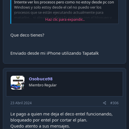
Intente ver los procesos pero como no estoy desde pc con
Windows y solo estoy desde el cel no puedo ver los
procesos que se están ejecutando actualmente para
matarlos… si alguien se diera la molestia con el bloqueo y
Haz clic para expandir...
ver qué proceso se ejecuta para eliminarlo de raíz se
agradecería.
Que deco tienes?
Enviado desde mi iPhone utilizando Tapatalk
Osobuco98
Miembro Regular
23 Abril 2024
#306
Le pago a quien me deja el deco entel funcionando,
bloqueado por entel por cortar el plan.
Quedo atento a sus mensajes.