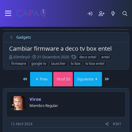
Gadgets
Cambiar firmware a deco tv box entel
E
F
T
d3m0ny0
31 Diciembre 2020
deco entel
entel
m
e
a
firmware
google tv
launcher
tv box
tv box entel
p
c
g
e
h
s
z
a
First
Last
Prev
16 of 33
Siguiente
ó
d
e
e
l
p
Virox
t
u
e
b
Miembro Regular
m
l
a
i
c
12 Abril 2024
#301
a
c