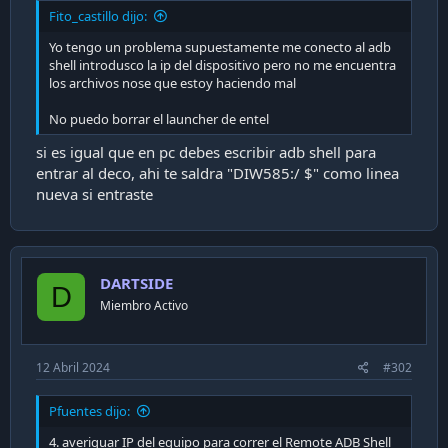
i
Fito_castillo dijo:
ó
Yo tengo un problema supuestamente me conecto al adb
n
shell introdusco la ip del dispositivo pero no me encuentra
los archivos nose que estoy haciendo mal
No puedo borrar el launcher de entel
si es igual que en pc debes escribir adb shell para
entrar al deco, ahi te saldra "DIW585:/ $" como linea
nueva si entraste
DARTSIDE
D
Miembro Activo
12 Abril 2024
#302
Pfuentes dijo:
4. averiguar IP del equipo para correr el Remote ADB Shell