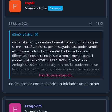
royal
Miembro Activo
Baneado
31 Mayo 2024
#315
d3m0ny0 dijo:
wena cabros, toy calentandome el mate con una idea que
se me ocurrió... quisiera pedirles ayuda para poder cambiar
el firmware de la tv box de entel. He buscado ene en
diferentes sitios pero no existe la rom al menos para el
modelo del deco "DV8235M3 / DIW585", el SoC es el
Amlogic S905X, probando algunas cosillas pude encontrar
la rom de la xiaomi mi box, lo descargue e intente instalarlo
en el deco, sin embargo me arrojaba error. Estoy bajando
Haz clic para expandir...
otras roms de tv box parecidas que ocupen el mismo soc y
que se basen en android tv 9 pero no he encontrado
Podes probar con instalarlo un iniciador un aluncher
ninguna.
La idea que tengo es instalar firmware sin el launcher ni
limitaciones que le instala entel, como no pude lograrlo
traté de instalar otro launcher (Google TV) que me
funcionó, sin embargo cuando desconecté el equipo de la
Frago775
F
energía este se reinicio con el launcher entel. Si alguien
Miembro Activo