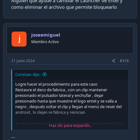
Alguien que ayude a cambiar el Launcher de Entel y
como eliminar el archivo que permite bloquearlo
joseemiguel
Miembro Activo
21 Junio 2024
#318
Cxristian dijo:
Logre hacer el procedimiento para este caso
Restaure el deco de fabrica , con un clip mantener
presionado el pulsador lateral y enchufar , dejar
presionado hasta que muestre el logo entel y se valla a
negro , después soltar el clip y llegan al menú de reset del
android , lo dejan re fabrica y reinician
en el primer paso lo conectan a una red con internet hasta
Haz clic para expandir...
que les pida el login de usuario o pin de entel ,después lo
reinician y lo conectan a una red wifi sin acceso a internet
...