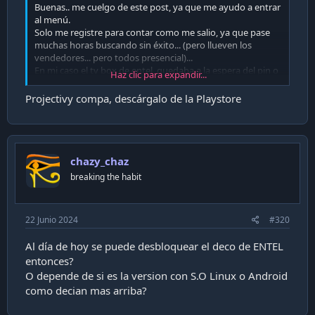
Buenas.. me cuelgo de este post, ya que me ayudo a entrar
al menú.
Solo me registre para contar como me salio, ya que pase
muchas horas buscando sin éxito... (pero llueven los
vendedores... pero todos presencial)...
En mi caso el tv box de entel, quedaba a la espera del pin o
Haz clic para expandir...
datos de usuario.
- Único método al alcance fue, reiniciar de nuevo. Conectar
Projectivy compa, descárgalo de la Playstore
una wifi que luego desconecte la navegación, .. lo que me
permitió que saliera el mensaje de error de colección ... Ya
había leído de tratar de entrar con el botón del control de
home o la casita.... o el boton de asistente de voz.
Tuve la suerte que con el home me dejo entrar.. ( ya la
chazy_chaz
mitad de la pega u/o 80 % estaba hecho).
breaking the habit
Ya acá se tiene el control de la box.. pueden ver la versión
activar el modo desarrollados, usb depuración... ver la ip..
etc.
22 Junio 2024
#320
- Acá deben tener algún launcher alternativo, como
flauncher, para que no les quede en negro al eliminar el de
Al día de hoy se puede desbloquear el deco de ENTEL
entel.....
entonces?
Tenía un pendiente con el launcher, por tanto entre al play
store.. para bajar programa de administración de
O depende de si es la version con S.O Linux o Android
archivos.....( xplorer...etc)..
como decian mas arriba?