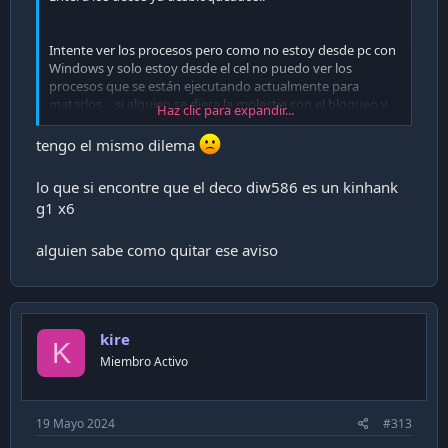
Intente ver los procesos pero como no estoy desde pc con
Windows y solo estoy desde el cel no puedo ver los
procesos que se están ejecutando actualmente para
matarlos… si alguien se diera la molestia con el bloqueo y
Haz clic para expandir...
ver qué proceso se ejecuta para eliminarlo de raíz se
agradecería.
tengo el mismo dilema
lo que si encontre que el deco diw586 es un kinhank
g1 x6
alguien sabe como quitar ese aviso
kire
K
Miembro Activo
19 Mayo 2024
#313