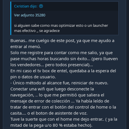
de la IP que les asigne ustedes se ponen una en el mismo
Cxristian dijo:
segmento
Ver adjunto 35280
en mi caso el deco me dio la 192.168.0.101 y mi pc lo deje
con la 192.168.0.102
si alguien sabe como mas optimizar esto o un launcher
mas efectivo ,, se agradece
descargan el adb y lo dejan en una carpeta en la unidad C:\
deben copiar en esta misma carpeta el louncher que
Buenas.. me cuelgo de este post, ya que me ayudo a
ustedes quieran instalar , en mi caso probé con varios y el
entrar al menú.
deco partía en negro , asi que fui repitiendo el
Solo me registre para contar como me salio, ya que
procedimiento con distintos launcher ( aun sigo buscando
un Launcher que me funcione mejor.....
pase muchas horas buscando sin éxito... (pero llueven
los vendedores... pero todos presencial)...
En mi caso el tv box de entel, quedaba a la espera del
pin o datos de usuario.
- Único método al alcance fue, reiniciar de nuevo.
Conectar una wifi que luego desconecte la
navegación, .. lo que me permitió que saliera el
mensaje de error de colección ... Ya había leído de
tratar de entrar con el botón del control de home o la
casita.... o el boton de asistente de voz.
Tuve la suerte que con el home me dejo entrar.. ( ya la
mitad de la pega u/o 80 % estaba hecho).