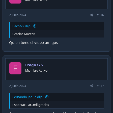
sabe como poder eliminar el launcher por completo o
instalar el firmware del deco sin las limitaciones
"adicionales" de entel se lo agradecería.
2 Junio 2024
#316
Bacof22 dijo:
Gracias Master.
Quien tiene el video amigos
Frago775
F
Miembro Activo
2 Junio 2024
#317
Fernando Jaque dijo:
Espectacular...mil gracias