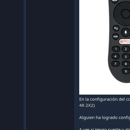
En la configuración del 
4K 2X2)
Alguien ha logrado confi
A ver si tengo suerte y a