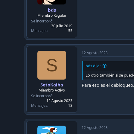
c
a
bds
c
Miembro Regular
i
Se incorporó
ó
30 Julio 2019
n
Mensajes
55
12 Agosto 2023
S
bds dijo:
Lo otro también si se puede
SetoKaiba
Para eso es el debloqueo
Miembro Activo
Se incorporó
12 Agosto 2023
Mensajes
13
12 Agosto 2023