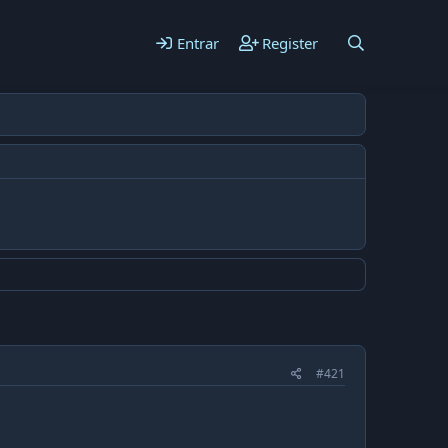
Entrar
Register
#421