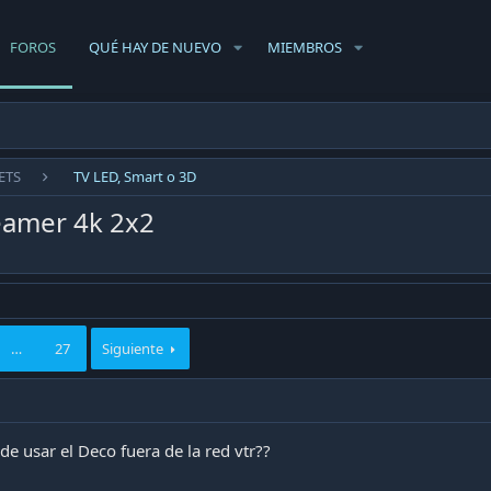
FOROS
QUÉ HAY DE NUEVO
MIEMBROS
ETS
TV LED, Smart o 3D
eamer 4k 2x2
…
27
Siguiente
de usar el Deco fuera de la red vtr??