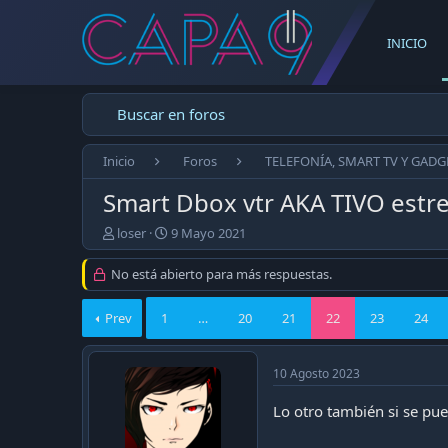
INICIO
Buscar en foros
Inicio
Foros
TELEFONÍA, SMART TV Y GADG
Smart Dbox vtr AKA TIVO estr
E
F
loser
9 Mayo 2021
m
e
p
c
No está abierto para más respuestas.
e
h
z
a
Prev
1
…
20
21
22
23
24
ó
d
e
e
l
p
10 Agosto 2023
t
u
e
b
Lo otro también si se pue
m
l
a
i