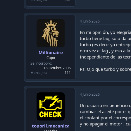
4 Junio 2026
En mi opinión, yo elegirí
turbo tiene lag, solo da 
turbo (es decir ya entrego
otra vez el lag , y eso a l
Millionaire
Independiente de las tec
Capo
Se incorporó
18 Octubre 2005
Ps. Ojo que turbo y sobre
Mensajes
111
4 Junio 2026
Un usuario en beneficio d
cambiar el aceite por e
el coolant por el corresp
y no apagar el motor , c
toporil.mecanica