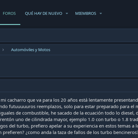
FOROS
QUÉ HAY DE NUEVO
MIEMBROS
Automóviles y Motos
mi cacharro que va para los 20 años está lentamente presentand
endo futuuuuuros reemplazos, solo para estar preparado para el
iguales de combustible, he sacado de la ecuación todo lo diesel,
rentón uno de cilindrada mayor, ejemplo 1.0 con turbo o 1.8 tra
esgos del turbo, prefiero apelar a su experiencia en estos temas a
 prefieren? ¿como anda la taza de fallos de los turbo bencineros