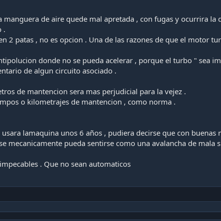
 manguera de aire quede mal apretada , con fugas y ocurrira la d
 .
en 2 patas , no es opcion . Una de las razones de que el motor tur
ntipolucion donde no se pueda acelerar , porque el turbo " sea i
ntario de algun circuito asociado .
tros de mantencion sera mas perjudicial para la vejez .
iempos o kilometrajes de mantencion , como norma .
 usara lamaquina unos 6 años , pudiera decirse que con buenas m
rse mecanicamente pueda sentirse como una avalancha de mala su
 impecables . Que no sean automaticos