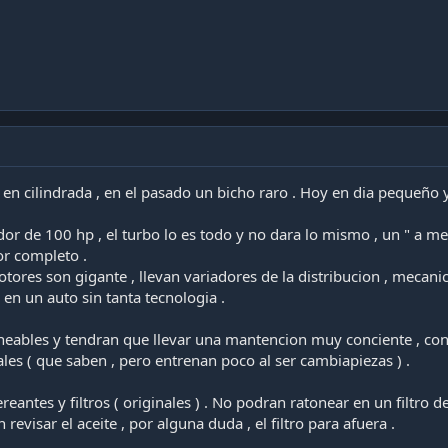
n cilindrada , en el pasado un bicho raro . Hoy en dia pequeño 
dor de 100 hp , el turbo lo es todo y no dara lo mismo , un " a m
or completo .
tores son gigante , llevan variadores de la distribucion , mecanico
en un auto sin tanta tecnologia .
aneables y tendran que llevar una mantencion muy conciente , con 
ales ( que saben , pero entrenan poco al ser cambiapiezas ) .
reantes y filtros ( originales ) . No podran ratonear en un filtro de
evisar el aceite , por alguna duda , el filtro para afuera .