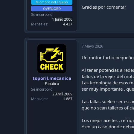
c
Miembro del Equipo
a
Gracias por comentar
OVERLORD
c
Se incorporó
i
1 Junio 2006
ó
Mensajes
4.437
n
7 Mayo 2026
Un motor turbo pequeño e
Al tener potencias alrede
fallos de la vejez del mot
toporil.mecanica
Las tecnologia de esos mo
Fanático
ser muy importante , que 
Se incorporó
2 Abril 2009
Mensajes
1.887
Las fallas suelen ser esc
que no sean talleres ofici
Los mejor aceites , refrige
Y en un caso donde deban r