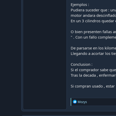
Ejemplos :
Pudiera suceder que : una
motor andara descinflado
En un 3 cilindros quedar 
O bien presenten fallas a
" . Con un fallo compleme
De parsarse en los kilome
Llegando a acortar los t
Conclusion :
Si el comprador sabe que
Tras la decada , enferma
Si compran usado , estar
R
Mozys
e
a
c