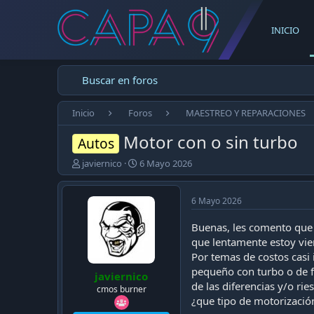
INICIO
Buscar en foros
Inicio
Foros
MAESTREO Y REPARACIONES
Motor con o sin turbo
Autos
E
F
javiernico
6 Mayo 2026
m
e
p
c
e
h
6 Mayo 2026
z
a
ó
d
Buenas, les comento que 
e
e
que lentamente estoy vi
l
p
Por temas de costos casi 
t
u
pequeño con turbo o de f
javiernico
e
b
de las diferencias y/o ri
m
l
cmos burner
¿que tipo de motorización
a
i