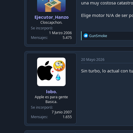
una muy costosa catastro
:
Elige motor N/A de ser po
Ejecutor_Hanzo
Closcapchon.
Se incorporó
1 Marzo 2006
R
GunSmoke
Mensajes
5.475
e
a
c
t
i
20 Mayo 2026
o
n
Sin turbo, lo actual con 
s
:
lobo.
Apple es para gente
Basica.
Se incorporó
7 Junio 2007
Mensajes
1.655