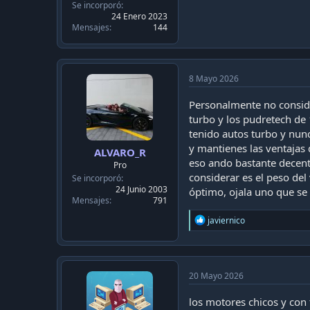
Se incorporó
24 Enero 2023
Mensajes
144
8 Mayo 2026
Personalmente no conside
turbo y los pudretech de 
tenido autos turbo y nun
y mantienes las ventajas
ALVARO_R
eso ando bastante decent
Pro
considerar es el peso del
Se incorporó
24 Junio 2003
óptimo, ojala uno que se 
Mensajes
791
R
javiernico
e
a
c
t
i
20 Mayo 2026
o
n
los motores chicos y con
s