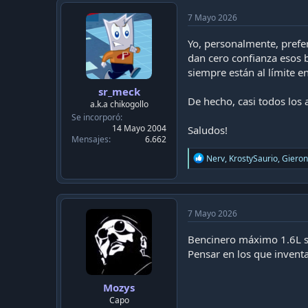
t
i
7 Mayo 2026
o
n
Yo, personalmente, prefe
s
dan cero confianza esos 
:
siempre están al límite e
sr_meck
De hecho, casi todos los
a.k.a chikogollo
Se incorporó
14 Mayo 2004
Saludos!
Mensajes
6.662
R
Nerv
,
KrostySaurio
,
Gieron
e
a
c
t
i
7 Mayo 2026
o
n
Bencinero máximo 1.6L sin
s
Pensar en los que invent
:
Mozys
Capo