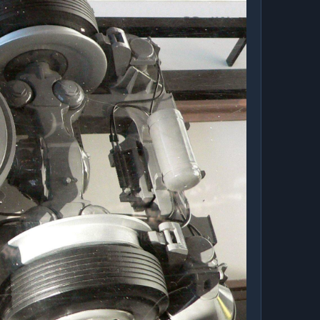
trabajar en la tesis de mi ultimo año de carrera,
afectado no solo por el Estallido social, si no que
 ridículas sobre el financiamiento del
enta que el Metro de Santiago presenta mas de un
 capacidades técnicas, y un largo etc.
te tu tiempo para leer esta fumada.
 me referiré a el como Metro a secas) presenta mas