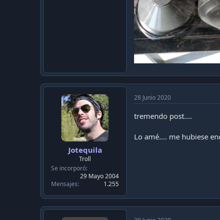
de una rodadura, o punto de apoyo donde el tren ll
Si te preguntas si existen otros metros del mund
Ciudad
Ciudad de México (México...duh)​
Montreal (Canadá)​
París (Francia)​
Lyon (Francia)​
28 Junio 2020
Metro de Santiago (Chile)​
tremendo post....
Y al parecer existen un par de sistemas mas los c
Lo amé.... me hubiese enc
Jotequila
Volviendo al tema de los modelos en el caso del 
Troll
Se incorporó
Rodadura Neu
29 Mayo 2004
Mensajes
1.255
NS-74​
NS-88​
NS-93​