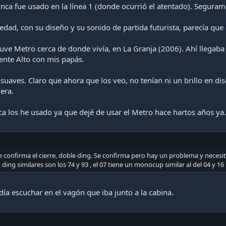
ca fue usado en la línea 1 (donde ocurrió el atentado). Seguramen
edad, con su diseño y su sonido de partida futurista, parecía qu
o que tambien de otro modelo Parisino, el MP-73
ve Metro cerca de donde vivía, en La Granja (2006). Ahí llegaba l
nte Alto con mis papás.
suaves. Claro que ahora que los veo, no tenían ni un brillo en dise
era.
seño, del MP-68 heredo el diseño de los laterales e interior de l
 los he usado ya que dejé de usar el Metro hace hartos años ya. 
e confirma el cierre, doble ding. Se confirma pero hay un problema y necesi
ing similares son los 74 y 93 , el 07 tiene un monocup similar al del 04 y 16
ntan qué diablos es esto, simple es una fumada gigante de árboles
o, es electromecánico. (Origen francés)
ía escuchar en el vagón que iba junto a la cabina.