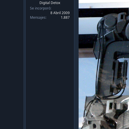
Digital Detox
Se incorporó
8 Abril 2009
Mensajes
1.887
Hola! Les habla Nicolas, en estos días de pandemia
me dedique a terminar de una vez por todas el Thr
Como ya saben al señor Nicolas le gustan bastante 
tambien por el coronavirus (bajando enormemente l
transantiago.
Pero en fin, saliendonos de ese tema si eres lo s
modelo de tren,
dont shit sherlock
pero estas dife
Ojito, tal vez quieras ir a comprar unas galletas y
Resumen, cuantos modelos de trenes tiene el Met
8 modelos distintos de trenes, se pueden diferenc
Roda...que? Si mi estimado lector, rodadura, el M