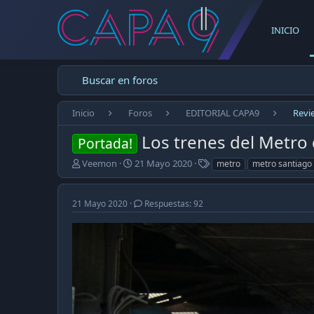
INICIO
Buscar en foros
Inicio
Foros
EDITORIAL CAPA9
Revi
Los trenes del Metro 
Portada!
E
F
T
Veemon
21 Mayo 2020
metro
metro santiago
m
e
a
p
c
g
e
h
s
21 Mayo 2020
Respuestas: 92
z
a
ó
d
e
e
l
p
t
u
e
b
m
l
a
i