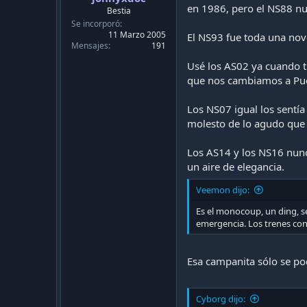
en 1986, pero el NS88 nun
Bestia
SPOILER:
FOTOS MP-68
Se incorporó
11 Marzo 2005
El NS93 fue toda una nov
Mensajes
191
Y no solo heredo parte del diseño del MP-68 si n
Usé los AS02 ya cuando tu
que nos cambiamos a Pue
SPOILER:
FOTOS MP-73
Los NS07 igual los sentía 
molesto de lo agudo que 
Si te preguntas que fue lo heredado en temas de di
Los AS14 y los NS16 nunca
Características del NS-74:
un aire de elegancia.
Origen: Francia
Veemon dijo:
Es el monocoup, un ding, s
Rodadura: Neumática
emergencia. Los trenes con d
Tracción JH o Jeumont Heidmann, si se pregu
pensando, exacto el tren no es 100% eléctric
Esa campanita sólo se pod
Voltaje: 750Volts Continua
Cyborg dijo: