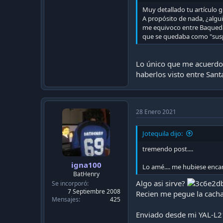
Ancho o galibo: 2.6 Metros (Cosa curiosa, e
Muy detallado tu artículo g
A propósito de nada, ¿algui
Altura: 3.6 Metros
me equivoco entre Baquedan
que se quedaba como "suspe
Ventilación: Fue adaptada ya que inicialment
Lo único que me acuerdo 
Velocidad Máxima comercial: 80 KM/h
haberlos visto entre Sant
Velocidad Máxima de diseño: 90 KM/h
Pilotajes automáticos (En el tiempo): P.A 1
28 Enero 2021
Numero de vagones: Aunque parezca broma h
Jotequila dijo:
cabinas como vagones comunes y corrientes
tremendo post....
Circulan solo por Linea 5.
igna100
Lo amé.... me hubiese enca
BatHenry
Curiosidades:
Algo asi sirve?
Se incorporó
7 Septiembre 2008
Recien me pegue la cachad
Se entregaron 3 Lotes distintos los cuales tienen
Mensajes
425
Enviado desde mi YAL-L2
Nombre de Serie