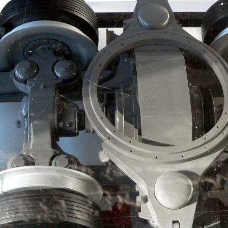
, cuarentena, encierro, peleas familiares, aburrimiento extremo y 
ead mas ñoño y curioso que tal vez podría haber en el foro.
los trenes del Metro de Santiago, el cual actualmente se ha visto 
a solvencia de la empresa por la baja de pasajeros) y unas leyes
uficientemente "despierto" (Por no decir ciego) te habrás dado cu
rencias no son solo visuales, tambien son tecnológicas, acabados,
 hacerte un tecito, ya que este Thread va para largo, así que toma
ro de Santiago?
iar según su rodadura.
etro de Santiago (Para no escribir esta larga frase muchas veces,