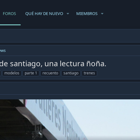
FOROS
QUÉ HAY DE NUEVO
MIEMBROS
ews
de santiago, una lectura ñoña.
modelos
parte 1
recuento
santiago
trenes