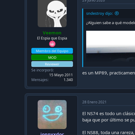
29 Junio 2020
NS-04​
sndestroy dijo:
NS-07​
NS-16​
¿Alguien sabe a qué model
Veemon
Ahora iré detalladamente tren por tren, para que 
El Espia que Espia
muchas pero muchas fotos.
Miembro del Equipo
*Disclaimer de derechos de autor sobre las imág
MOD
personales tanto de Ciudad de México como de Sa
Reviewer
de mi parte quienes son, y a los anónimos que su
Se incorporó
es un MP89, practicamente
15 Mayo 2011
Mensajes
1.340
NS-74 Neumático Santiago 1974
Los primeros trenes del Metro llegaron al Chile e
28 Enero 2021
sufrido distintas transformaciones y cambios tecn
como el MP-68 (Primer modelo de tren del Metro
El NS74 es todo un clásic
baja que por último se 
Se Adjunta foto del tren en cuestión:
El NS88, toda una rareza
jonnyxdoc