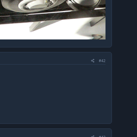
renes neumáticos.
i. Pero son muy pocos.
uras
de acero) y Férrea​
nto de concreto)​
de acero) y Férrea​
o) y sistema de cremallera​
#42
o y acero estriado) y Férrea​
 orden cronológico.
Rodadura Férrea
AS-02​
AS-14​