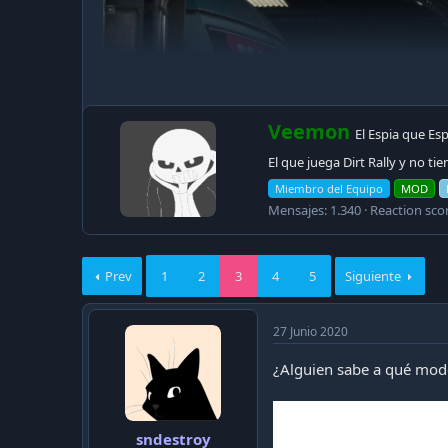
c
a
c
i
ó
n
W
Veemon
El Espia que Esp
r
El que juega Dirt Rally y no tie
i
t
Miembro del Equipo
MOD
t
Mensajes
1.340
Reaction sco
e
n
b
y
Prev
1
2
3
4
5
Siguiente
27 Junio 2020
¿Alguien sabe a qué mod
sndestroy