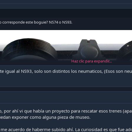
o corresponde este boguie? NS74 o NS93.
conozcas sus detalles mas jugosos, y algunos tienen unas histor
enes: Muchas de las imágenes son sacadas de Internet en gener
ntiago mismo, así que de inmediato doy los agradecimientos a 
Haz clic para expandir...
ben este contenido a la web.*
 igual al NS93, solo son distintos los neumaticos, (Esos son neu
ntre 1973 a 1975 (Hay algo de confusión con las fechas) hasta el 
ológicos en lo que llevan de funcionamiento. Su diseño está fuer
 de México)
o, por ahí vi que había un proyecto para rescatar esos trenes (apa
puedan exponer como alguna pieza de museo.
, me acuerdo de haberme subido ahí. La curiosidad es que fue adq