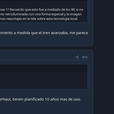
.
nea 1? Recuerdo que esto fue a mediado de los 90, si no
io retroiluminada con una forma especial y la imagen
 reportajes en la tele sobre esta tecnología local.
ión Forzada.
vimiento a medida que el tren avanzaba, me parece
#45
r una re configuración y adaptación para usar
verhaul, tienen planificado 10 años mas de uso.
echa de entrega