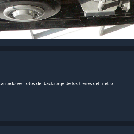
eva la tracción a las vías o pista de rodamiento en caso de los t
o con sistema de rodadura neumática, te digo de inmediato que s
Tipo de rodad
Neumática (Pista de rodamiento 
Neumática (Pista de rodamie
Neumática (Pista de rodamiento 
Neumática (Pista de rodamiento de acer
Neumática (Pista de rodamiento de concret
uales no recuerdo actualmente, pero los mas relevantes son esos.
antado ver fotos del backstage de los trenes del metro
Metro de estos lares el resumen de modelos son los siguientes en
mática