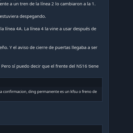
te a un tren de la línea 2 lo cambiaron a la 1.
e estuviera despegando.
a línea 4A. La línea 4 la vine a usar después de
ño. Y el aviso de cierre de puertas llegaba a ser
os vagones, y del MP-73 heredo el Frontal.
Pero sí puedo decir que el frente del NS16 tiene
ta confirmacion, ding permanente es un kfsu o freno de
 de levas enormes, por lo cual, si lo estás