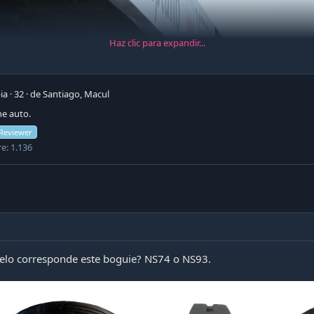
Haz clic para expandir...
ia
·
32
·
de
Santiago, Macul
ne auto.
Reviewer
re
1.136
elo corresponde este boguie? NS74 o NS93.