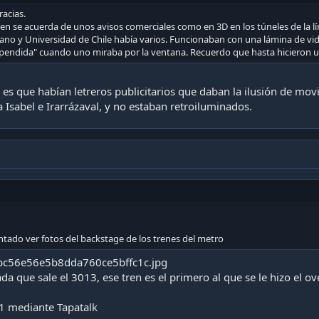
l común de los trenes neumáticos tienen un galibo de 2.5 Metros)
racias.
en se acuerda de unos avisos comerciales como en 3D en los túneles de la lí
o y Universidad de Chile había varios. Funcionaban con una lámina de vidr
ndida" cuando uno miraba por la ventana. Recuerdo que hasta hicieron unos
e no traía absolutamente nada para ventilar los coches, ventilac
es que habían letreros publicitarios que daban la ilusión de mo
a Isabel e Irarrázaval, y no estaban retroiluminados.
35Hz y SACEM D(Actual).
an pasado por 4-5-6 y 7 coches (Actualmente tuvieron que sufri
).
ntado ver fotos del backstage de los trenes del metro
a que sale el 3013, ese tren es el primero al que se le hizo el o
 como fecha de construcción:
1 mediante Tapatalk
F