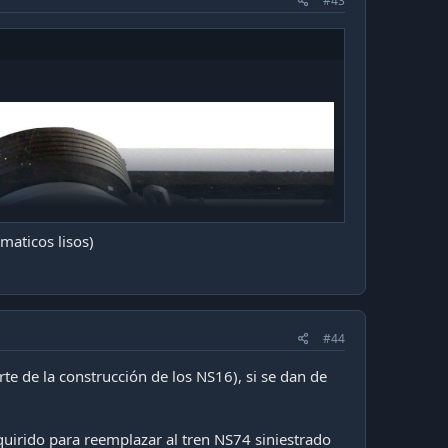
#43
ias muy interesantes y obviamente van a ver
al, pero algunas fueron enviadas por contactos
las personas correspondientes los cuales sabrán
maticos lisos)
día de hoy se encuentran dando servicio y han
#44
temente inspirado en sus
hermanos
mayores tales
rte de la construcción de los NS16), si se dan de
uirido para reemplazar al tren NS74 siniestrado