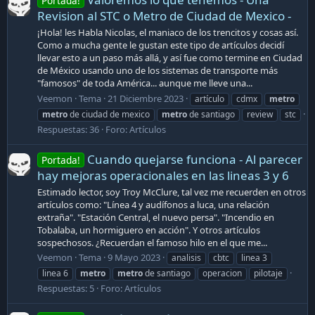
Portada!
Revision al STC o Metro de Ciudad de Mexico -
¡Hola! les Habla Nicolas, el maniaco de los trencitos y cosas así.
Como a mucha gente le gustan este tipo de artículos decidí
llevar esto a un paso más allá, y así fue como termine en Ciudad
de México usando uno de los sistemas de transporte más
"famosos" de toda América... aunque me lleve una...
Veemon
Tema
21 Diciembre 2023
artículo
cdmx
metro
metro
de ciudad de mexico
metro
de santiago
review
stc
Respuestas: 36
Foro:
Artículos
Cuando quejarse funciona - Al parecer
Portada!
hay mejoras operacionales en las lineas 3 y 6
Estimado lector, soy Troy McClure, tal vez me recuerden en otros
artículos como: "Línea 4 y audífonos a luca, una relación
extraña". "Estación Central, el nuevo persa". "Incendio en
Tobalaba, un hormiguero en acción". Y otros artículos
sospechosos. ¿Recuerdan el famoso hilo en el que me...
Veemon
Tema
9 Mayo 2023
analisis
cbtc
linea 3
linea 6
metro
metro
de santiago
operacion
pilotaje
Respuestas: 5
Foro:
Artículos