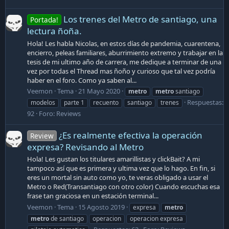
Los trenes del Metro de santiago, una
Portada!
lectura ñoña.
Hola! Les habla Nicolas, en estos días de pandemia, cuarentena,
encierro, peleas familiares, aburrimiento extremo y trabajar en la
tesis de mi ultimo año de carrera, me dedique a terminar de una
vez por todas el Thread mas ñoño y curioso que tal vez podría
haber en el foro. Como ya saben al...
Veemon
Tema
21 Mayo 2020
metro
metro
santiago
Respuestas:
modelos
parte 1
recuento
santiago
trenes
92
Foro:
Reviews
¿Es realmente efectiva la operación
Review
expresa? Revisando al Metro
Hola! Les gustan los titulares amarillistas y clickBait? A mi
tampoco así que es primera y ultima vez que lo hago. En fin, si
eres un mortal sin auto como yo, te veras obligado a usar el
Metro o Red(Transantiago con otro color) Cuando escuchas esa
frase tan graciosa en un estación terminal...
Veemon
Tema
15 Agosto 2019
expresa
metro
metro
de santiago
operacion
operacion expresa