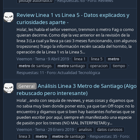
Respuestas: 63
Foro:
Reviews
pilotaje automatico
Review Linea 1 vs Linea 5 - Datos explicados y
curiosidades aparte -
Hola!, les habla el señor veemon, trenmon o metro Fag o como
quieran decirme. Como dije la vez anterior en la revisión de la
linea 3 (La cual ya lleva ya casi 3 meses funcionando, con algunos
tropezones) Traigo la información recién sacada del hornito, la
operación de la Linea 1 vs la Linea 5...
Veemon
Tema
9 Abril 2019
linea 1
linea 5
metro
metro
de santiago.
metro
santiago
operacion
tiempo
Respuestas: 11
Foro:
Actualidad Tecnológica
Análisis Linea 3 Metro de Santiago (Algo
General
rebuscado pero interesante)
Hola! , ando con sequía de reviews, y esas cosas y digamos que
no sabia muy bien donde poner esto, ya que tan Off-topic no lo
encuentro y digamos que si bien hay bastantes ñoñerias que se
pueden escribir por aquí, siempre eh manifestado una especie
de pasión por los trenes (NO MAL INTERPRETAR) y...
Veemon
Tema
29 Enero 2019
analisis
datos curiosos
Respuestas: 35
Foro:
linea 3
metro
metro
de santiago