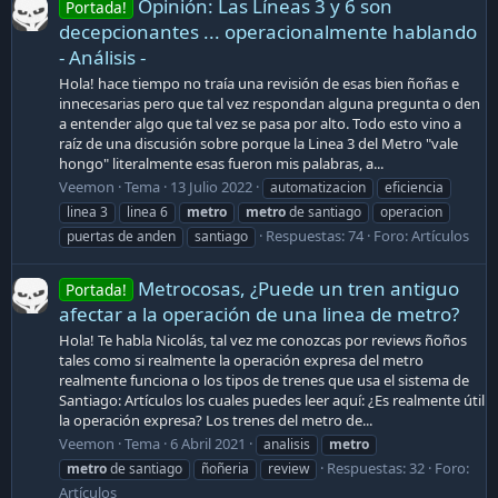
Opinión: Las Líneas 3 y 6 son
Portada!
decepcionantes ... operacionalmente hablando
- Análisis -
Hola! hace tiempo no traía una revisión de esas bien ñoñas e
innecesarias pero que tal vez respondan alguna pregunta o den
a entender algo que tal vez se pasa por alto. Todo esto vino a
raíz de una discusión sobre porque la Linea 3 del Metro "vale
hongo" literalmente esas fueron mis palabras, a...
Veemon
Tema
13 Julio 2022
automatizacion
eficiencia
linea 3
linea 6
metro
metro
de santiago
operacion
Respuestas: 74
Foro:
Artículos
puertas de anden
santiago
Metrocosas, ¿Puede un tren antiguo
Portada!
afectar a la operación de una linea de metro?
Hola! Te habla Nicolás, tal vez me conozcas por reviews ñoños
tales como si realmente la operación expresa del metro
realmente funciona o los tipos de trenes que usa el sistema de
Santiago: Artículos los cuales puedes leer aquí: ¿Es realmente útil
la operación expresa? Los trenes del metro de...
Veemon
Tema
6 Abril 2021
analisis
metro
Respuestas: 32
Foro:
metro
de santiago
ñoñeria
review
Artículos