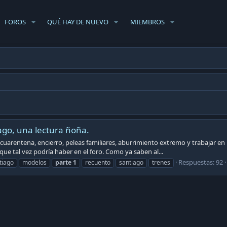
FOROS
QUÉ HAY DE NUEVO
MIEMBROS
ago, una lectura ñoña.
cuarentena, encierro, peleas familiares, aburrimiento extremo y trabajar en 
ue tal vez podría haber en el foro. Como ya saben al...
Respuestas: 92
tiago
modelos
parte
1
recuento
santiago
trenes