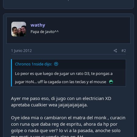
wathy
Papa de Javito^^
1 Junio 2012
#2
Chronos 1nside dijo:
Lo peor es que luego de jugar un rato D3, te pongas a
jugar HoN... uff la cagada con las teclas y el mouse
Ayer me paso eso, di jugo con un electrician XD
apretaba cualkier wea jaijaijaijaijaija.
Oye idea mia o cambiaron el matra del monk , curacin
con runa que daba reg de espritu, ahora da hp por
golpe o nada que ver? lo vi a la pasada, anoche solo
me meti a ver si venda algo en AH