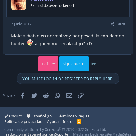
Ex mod de overclockers.cl
2 Junio 2012
#20
Mate a diablo en normal voy por pesadilla con demon
hunter
alguien me regala algo? xD
Last
1 of 135
Siguiente
YOU MUST LOG IN OR REGISTER TO REPLY HERE.
Facebook
Twitter
Reddit
WhatsApp
Email
Enlace
Share:
Oscuro
Español (ES)
Términos y reglas
Política de privacidad
Ayuda
Inicio
R
S
®
Community platform by XenForo
© 2010-2022 XenForo Ltd.
S
Traducción al Español por XenSoporte.
|
Media embeds via s9e/MediaSites