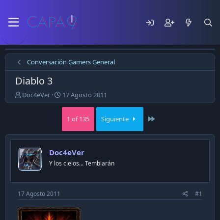
Conversación Gamers General
Diablo 3
E
F
Doc4eVer
17 Agosto 2011
m
e
p
c
Last
1 of 135
Siguiente
e
h
z
a
ó
d
e
e
Doc4eVer
l
p
Y los cielos... Temblarán
t
u
e
b
m
l
a
i
17 Agosto 2011
#1
c
a
c