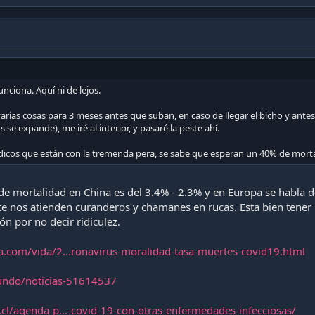
unciona. Aquí ni de lejos.
varias cosas para 3 meses antes que suban, en caso de llegar el bicho y ante
 se expande), me iré al interior, y pasaré la peste ahí.
icos que están con la tremenda pera, se sabe que esperan un 40% de mortali
 de mortalidad en China es del 3.4% - 2.3% y en Europa se habla 
te nos atienden curanderos y chamanes en rucas. Esta bien tener 
n por no decir ridiculez.
a.com/vida/2...ronavirus-moralidad-tasa-muertes-covid19.html
ndo/noticias-51614537
cl/agenda-p...-covid-19-con-otras-enfermedades-infecciosas/