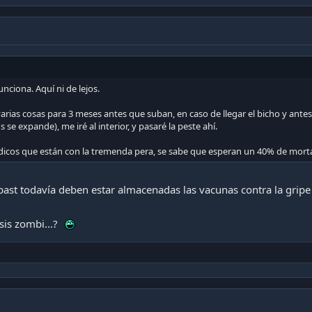
unciona. Aquí ni de lejos.
varias cosas para 3 meses antes que suban, en caso de llegar el bicho y ante
 se expande), me iré al interior, y pasaré la peste ahí.
icos que están con la tremenda pera, se sabe que esperan un 40% de mortali
abast todavía deben estar almacenadas las vacunas contra la gri
is zombi...?