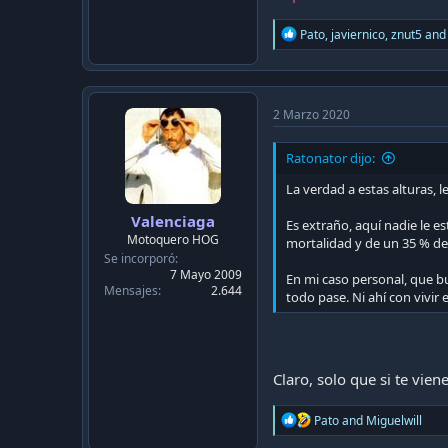
R
Pato
,
javiernico
,
znut5
and 
e
a
c
t
i
2 Marzo 2020
o
n
Ratonator dijo:
s
:
La verdad a estas alturas, 
Valenciaga
Es extraño, aquí nadie le 
Motoquero HOG
mortalidad y de un 35 % de 
Se incorporó
7 Mayo 2009
En mi caso personal, que bu
Mensajes
2.644
todo pase. Ni ahí con vivir
Claro, solo que si te viene
R
Pato
and
Miguelwill
e