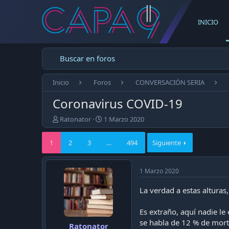
INICIO
Buscar en foros
Inicio
Foros
CONVERSACIÓN SERIA
Coronavirus COVID-19
E
F
Ratonator
1 Marzo 2020
m
e
p
c
1
2
3
…
494
Siguiente
e
h
z
a
ó
d
1 Marzo 2020
e
e
l
p
La verdad a estas alturas
t
u
e
b
m
l
Es extraño, aquí nadie l
a
i
se habla de 12 % de morta
Ratonator