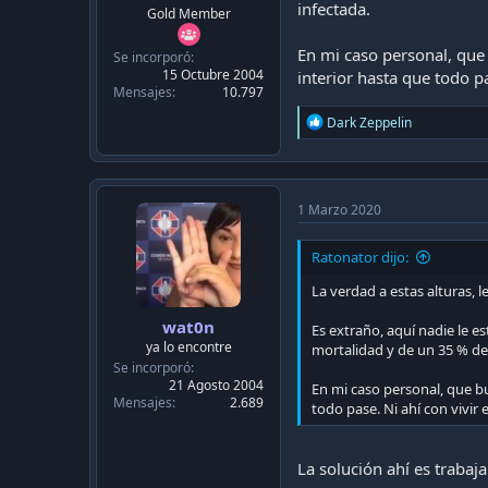
c
infectada.
Gold Member
a
c
En mi caso personal, que 
Se incorporó
i
15 Octubre 2004
interior hasta que todo pa
ó
Mensajes
10.797
n
R
Dark Zeppelin
e
a
c
t
i
1 Marzo 2020
o
n
Ratonator dijo:
s
:
La verdad a estas alturas, 
wat0n
Es extraño, aquí nadie le 
ya lo encontre
mortalidad y de un 35 % de 
Se incorporó
21 Agosto 2004
En mi caso personal, que bu
Mensajes
2.689
todo pase. Ni ahí con vivir
La solución ahí es trabaj