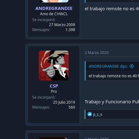
ANDREGRANDIE
el trabajo remote no es 4
Amo de CHW.CL
Se incorporó
27 Marzo 2009
Mensajes
1.398
2 Marzo 2020
ANDREGRANDIE dijo:
el trabajo remote no es 40 
CSP
Pro
Se incorporó
Trabajo y Funcionario Pub
25 Julio 2019
Mensajes
560
R
p_s_x
e
a
c
t
i