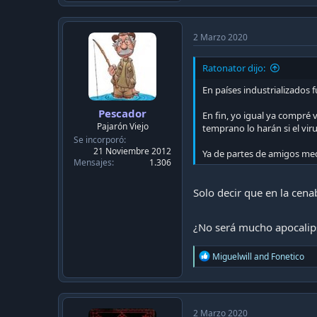
a
c
t
i
2 Marzo 2020
o
n
Ratonator dijo:
s
:
En países industrializados f
Pescador
En fin, yo igual ya compré 
Pajarón Viejo
temprano lo harán si el virus
Se incorporó
21 Noviembre 2012
Ya de partes de amigos med
Mensajes
1.306
Solo decir que en la cen
¿No será mucho apocalips
R
Miguelwill
and
Fonetico
e
a
c
t
i
2 Marzo 2020