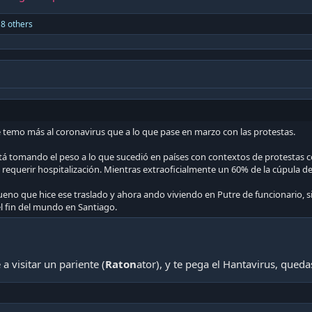
8 others
le temo más al coronavirus que a lo que pase en marzo con las protestas.
está tomando el peso a lo que sucedió en países con contextos de protestas
requerir hospitalización. Mientras extraoficialmente un 60% de la cúpula de
eno que hice ese traslado y ahora ando viviendo en Putre de funcionario, si 
 el fin del mundo en Santiago.
 a visitar un pariente (
Raton
ator), y te pega el Hantavirus, queda