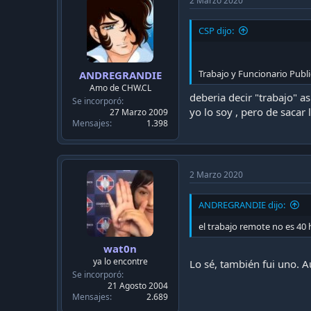
2 Marzo 2020
o
n
CSP dijo:
s
:
Trabajo y Funcionario Public
ANDREGRANDIE
Amo de CHW.CL
deberia decir "trabajo" as
Se incorporó
yo lo soy , pero de sacar 
27 Marzo 2009
Mensajes
1.398
2 Marzo 2020
ANDREGRANDIE dijo:
el trabajo remote no es 40 
wat0n
ya lo encontre
Lo sé, también fui uno. 
Se incorporó
21 Agosto 2004
Mensajes
2.689