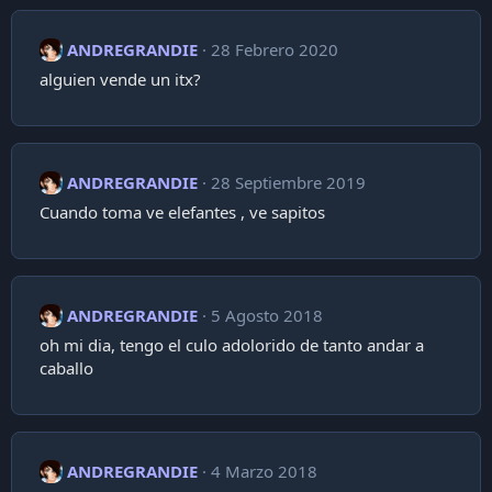
t
i
ANDREGRANDIE
28 Febrero 2020
o
n
alguien vende un itx?
s
:
ANDREGRANDIE
28 Septiembre 2019
Cuando toma ve elefantes , ve sapitos
ANDREGRANDIE
5 Agosto 2018
oh mi dia, tengo el culo adolorido de tanto andar a
caballo
ANDREGRANDIE
4 Marzo 2018