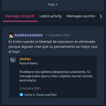
FIND
Mensajes de perfil
Latest activity
Mensajes escritos
Ace
ANDREGRANDIE
1 Octubre 2021
Es triste cuando la libertad de expresion es eliminada
porque alguien cree que su pensamiento es mejor que
el tuyo
clusten
Para el llanto.
Te editaron los epitetos despectivos solamente. Tu
mensaje (salvo que tu único objetivo sea ser racista)
está intacto
2 Octubre 2021
R
Carlos E. Flores
and
Pato
e
a
c