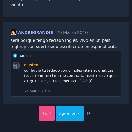
viejito
ANDREGRANDIE
20 Marzo 2016
sera porque tengo teclado ingles, vivo en un pais
ingles y con suerte sigo escribiendo en espanol puta
R
Darevas
e
clusten
a
configura tu teclado como ingles internacional. Las
c
teclas tendrán el mismo comportamiento, salvo que el
t
alt-gr + n,a,e,i,o,u te generaran: ñ,á,é,í,ó,ú.
i
o
21 Marzo 2016
n
s
:
Last
1 of 4
Siguiente