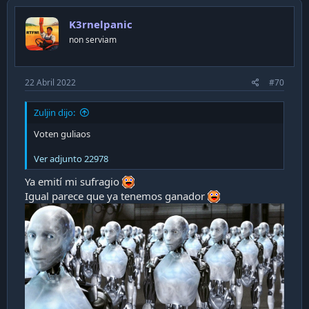
t
i
K3rnelpanic
o
n
hay un hilo para cada home office participante. Si
non serviam
s
entras a un hilo podrás ver
la intimidad
de cada
:
usuario. A la derecha del hilo inicial podrás ver un
22 Abril 2022
#70
contador de votos. Si haces click en la flechita hacia
arriba le sumarás tu voto al participante.
Zuljin dijo:
Voten guliaos
Ver adjunto 22978
Ya emití mi sufragio
Igual parece que ya tenemos ganador