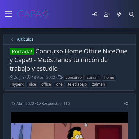
Artículos
Concurso Home Office NiceOne
Portada!
y Capa9 - Muéstranos tu rincón de
trabajo y estudio
E
F
T
Zuljin
13 Abril 2022
concurso
corsair
home
m
e
a
hyperx
nice
office
one
teletrabajo
zalman
p
c
g
e
h
s
z
a
13 Abril 2022
Respuestas: 110
ó
d
e
e
l
p
t
u
e
b
m
l
a
i