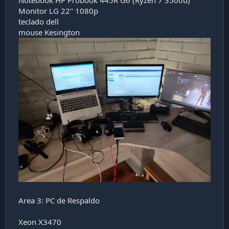
Notebook HP Probook 445R G6 (Ryzen 7 3500u)
Monitor LG 22" 1080p
teclado dell
mouse Kesington
Area 3: PC de Respaldo
Xeon X3470