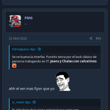
a
c
Eso, besitos y voten por mi
t
i
FMG
o
n
...
s
:
22 Abril 2022
#65
K3rnelpanic dijo:
Se ve buena la interfaz. Puntito extra por el look clásico de
persona trabajando en IT:
Jeans y Chalas con calcetines
ahh el wn mas fijon que yo
sr_meck dijo:
Un
kit de ventiladores Corsair SP120 RGB Elite
Es el balcon de la pieza principal que cerre con