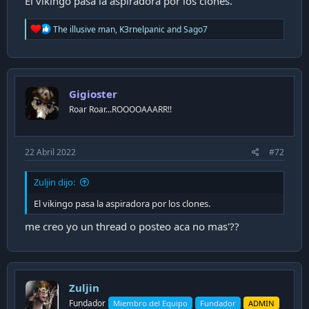
El vikingo pasa la aspiradora por los clones.
4f185fa5a6f43bd197264691b83778b9.png
R
The illusive man
,
K3rnelpanic
and
Sago7
e
165,5 KB · Visitas: 423
a
c
Última modificación:
22 Abril 2022
t
i
R
Samsarulz
,
Frapes
,
hpf
and 11 others
Gigioster
o
e
n
Roar Roar...ROOOOAAARR!!
a
s
c
:
t
i
22 Abril 2022
#72
o
n
s
Zuljin dijo:
:
El vikingo pasa la aspiradora por los clones.
me creo yo un thread o posteo aca no mas'??
Zuljin
Fundador
Miembro del Equipo
Fundador
ADMIN