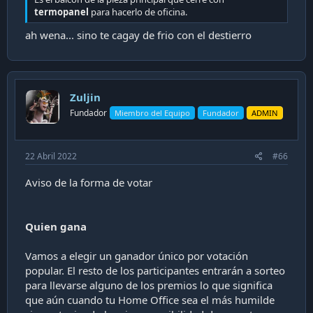
termopanel
para hacerlo de oficina.
Computación
ah wena... sino te cagay de frio con el destierro
n1g.cl
Zuljin
Fundador
Miembro del Equipo
Fundador
ADMIN
22 Abril 2022
#66
Aviso de la forma de votar
Quien gana
Vamos a elegir un ganador único por votación
popular. El resto de los participantes entrarán a sorteo
para llevarse alguno de los premios lo que significa
que aún cuando tu Home Office sea el más humilde
y para no ser menos, en Capa9 vamos a poner el