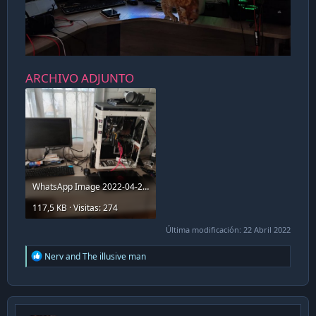
ARCHIVO ADJUNTO
WhatsApp Image 2022-04-22 at 5.05.00 PM (1).jpeg
117,5 KB · Visitas: 274
Última modificación:
22 Abril 2022
R
Nerv
and
The illusive man
e
a
c
t
i