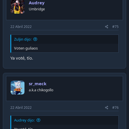
Audrey
o
n
Umbridge
s
:
22 Abril 2022
#75
Zuljin dijo:
Voten guliaos
Ya voté, tío.
sr_meck
a.k.a chikogollo
22 Abril 2022
#76
Audrey dijo: