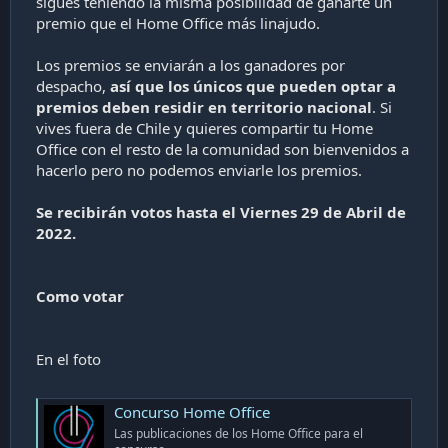
sigues teniendo la misma posibilidad de ganarte un
mouse HyperX PulseFire Haste
que utilizamos en el
premio que el Home Office más linajudo.
análisis
Los premios se enviarán a los ganadores por
despacho,
así que los únicos que pueden optar a
Portada! - Análisis Mouse HyperX Pulsefire Haste - precisión extra para jugadores exigentes
premios deben residir en territorio nacional
. Si
Hola! Te habla Nicolás! En estos días de vuelta al
vives fuera de Chile y quieres compartir tu Home
encierro, de vuelta a mirar por la ventana y ver los
pájaros siendo libres, volando a sus anchas, sin
Office con el resto de la comunidad son bienvenidos a
ningún impedimento. Me recordo al ... Mouse
hacerlo pero no podemos enviarle los premios.
HyperX Pulsefire Haste que les traigo el día de hoy.
Te estarás preguntando que tiene que ver la...
www.capa9.net
Se recibirán votos hasta el Viernes 29 de Abril de
2022.
Como votar
En el foto
Concurso Home Office
Las publicaciones de los Home Office para el