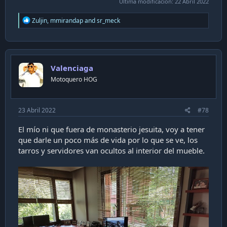
Última modificación:
22 Abril 2022
R
Zuljin
,
mmirandap
and
sr_meck
e
a
c
t
i
Valenciaga
o
n
Motoquero HOG
s
:
23 Abril 2022
#78
El mío ni que fuera de monasterio jesuita, voy a tener
que darle un poco más de vida por lo que se ve, los
tarros y servidores van ocultos al interior del mueble.