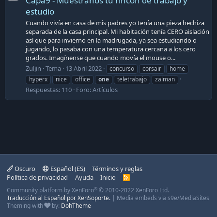
Capa9 - Muéstranos tu rincón de trabajo y
estudio
Cuando vivía en casa de mis padres yo tenía una pieza hechiza
separada de la casa principal. Mi habitación tenía CERO aislación
así que para invierno en la madrugada, ya sea estudiando o
jugando, lo pasaba con una temperatura cercana a los cero
grados. Imagínense que cuando movía el mouse o...
Zuljin
Tema
13 Abril 2022
concurso
corsair
home
hyperx
nice
office
one
teletrabajo
zalman
Respuestas: 110
Foro:
Artículos
Oscuro
Español (ES)
Términos y reglas
Política de privacidad
Ayuda
Inicio
R
S
®
Community platform by XenForo
© 2010-2022 XenForo Ltd.
S
Traducción al Español por XenSoporte.
|
Media embeds via s9e/MediaSites
Theming with
by:
DohTheme