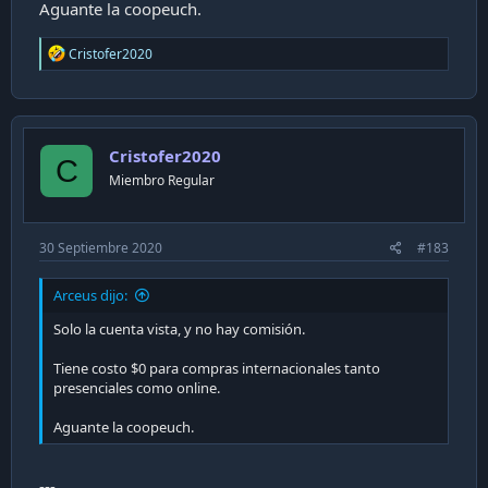
Aguante la coopeuch.
R
Cristofer2020
e
a
c
t
i
Cristofer2020
o
C
n
Miembro Regular
s
:
30 Septiembre 2020
#183
Arceus dijo:
Solo la cuenta vista, y no hay comisión.
Tiene costo $0 para compras internacionales tanto
presenciales como online.
Aguante la coopeuch.
---