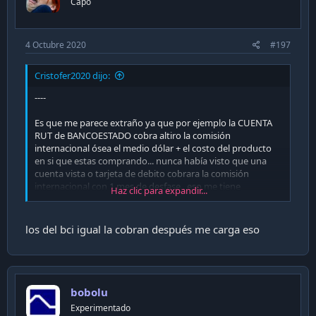
Capo
4 Octubre 2020
#197
Cristofer2020 dijo:
----
Es que me parece extraño ya que por ejemplo la CUENTA
RUT de BANCOESTADO cobra altiro la comisión
internacional ósea el medio dólar + el costo del producto
en si que estas comprando... nunca había visto que una
cuenta vista o tarjeta de debito cobrara la comisión
internacional con 1 mes de desfase.. eso me tiene
Haz clic para expandir...
extrañado :/ :S
los del bci igual la cobran después me carga eso
bobolu
Experimentado