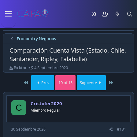
Economía y Negocios
Comparación Cuenta Vista (Estado, Chile,
Santander, Ripley, Falabella)
E
F
Bicktor
4 Septiembre 2020
m
e
p
c
First
Last
Prev
10 of 15
Siguiente
e
h
z
a
ó
d
e
e
Cristofer2020
C
l
p
Miembro Regular
t
u
e
b
m
l
a
i
30 Septiembre 2020
#181
c