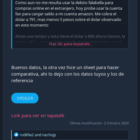
Como aun no me resulta usar la debito falabella para
compras online en el extranjero, hoy probe usar la cuenta
fan para cargar saldo a mi cuenta amazon. Me cobra el
dolar a 791, mas menos 5 pesos sobre el dolar observado
en este momento
Antes use tempo y esta tiene el dolar a 806 ahora mismo, la
mach a 811 , asi que sigue siendo mas conveniente usar la
Haz clic para expandir...
cuenta fan
Buenos datos, la otra vez hice un sheet para hacer
comparativa, ahi lo dejo con los datos tuyos y los de
referencia
SPOILER
Link para ver en tapatalk
Última modificación:
2 Octubre 2020
R
rodkfw2
and
nachojp
e