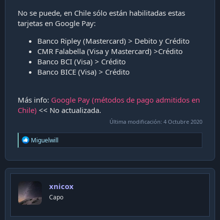
No se puede, en Chile sólo están habilitadas estas
tarjetas en Google Pay:
Banco Ripley (Mastercard) > Debito y Crédito
CMR Falabella (Visa y Mastercard) >Crédito
Banco BCI (Visa) > Crédito
Banco BICE (Visa) > Crédito
Más info:
Google Pay (métodos de pago admitidos en
Chile)
<< No actualizada.
Última modificación:
4 Octubre 2020
R
Miguelwill
e
a
c
t
i
xnicox
o
n
Capo
s
: