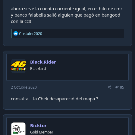
ahora sirve la cuenta corriente igual, en el hilo de cmr
y banco falabella salió alguien que pagó en bangood
con la cc!!
R
Cristofer2020
e
a
c
t
i
Black.Rider
o
n
Blackbird
s
:
2 Octubre 2020
#185
consulta... la Chek desapareciò del mapa ?
Bicktor
Gold Member