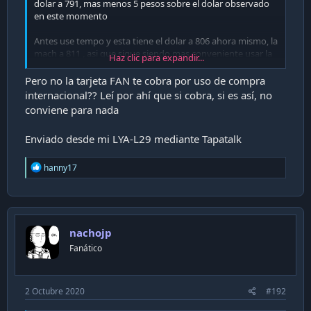
dolar a 791, mas menos 5 pesos sobre el dolar observado
en este momento
Antes use tempo y esta tiene el dolar a 806 ahora mismo, la
mach a 811 , asi que sigue siendo mas conveniente usar la
Haz clic para expandir...
cuenta fan
Pero no la tarjeta FAN te cobra por uso de compra
internacional?? Leí por ahí que si cobra, si es así, no
conviene para nada
Enviado desde mi LYA-L29 mediante Tapatalk
R
hanny17
e
a
c
t
i
nachojp
o
n
Fanático
s
:
2 Octubre 2020
#192