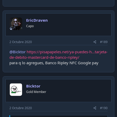
a
c
t
i
EricDraven
o
n
Capo
s
:
2 Octubre 2020
#189
@Bicktor
https://pisapapeles.net/ya-puedes-h...tarjeta-
de-debito-mastercard-de-banco-ripley/
para q lo agregues, Banco Ripley NFC Google pay
Bicktor
Gold Member
2 Octubre 2020
#190