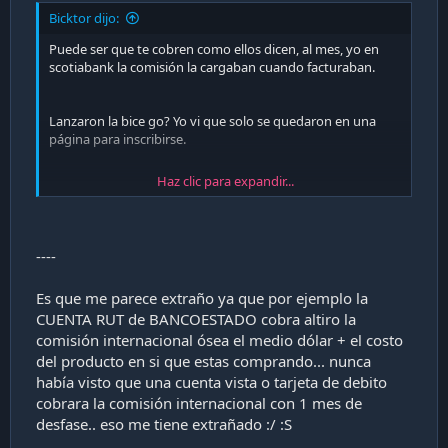
a
Bicktor dijo:
c
i
Puede ser que te cobren como ellos dicen, al mes, yo en
ó
scotiabank la comisión la cargaban cuando facturaban.
n
Lanzaron la bice go? Yo vi que solo se quedaron en una
página para inscribirse.
Haz clic para expandir...
Enviado desde mi S20+ mediante Tapatalk
----
Es que me parece extraño ya que por ejemplo la
CUENTA RUT de BANCOESTADO cobra altiro la
comisión internacional ósea el medio dólar + el costo
del producto en si que estas comprando... nunca
había visto que una cuenta vista o tarjeta de debito
cobrara la comisión internacional con 1 mes de
desfase.. eso me tiene extrañado :/ :S