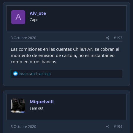
Alv_ote
A
Capo
3 Octubre 2020
#193
Las comisiones en las cuentas Chile/FAN se cobran al
momento de emisión de cartola, no es instantáneo
como en otros bancos.
R
locacu
and
nachojp
e
a
c
t
i
Miguelwill
o
n
I am out
s
:
3 Octubre 2020
#194