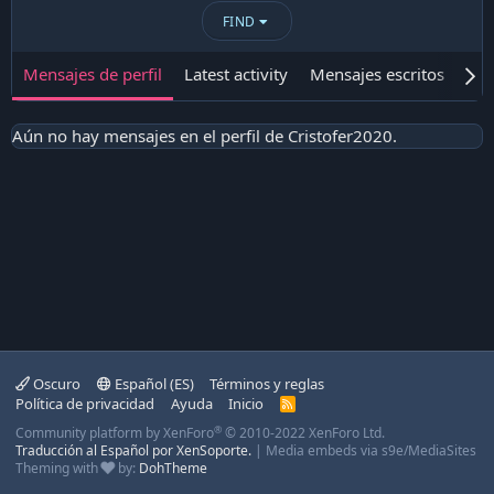
FIND
Mensajes de perfil
Latest activity
Mensajes escritos
Ace
Aún no hay mensajes en el perfil de Cristofer2020.
Oscuro
Español (ES)
Términos y reglas
Política de privacidad
Ayuda
Inicio
R
S
®
Community platform by XenForo
© 2010-2022 XenForo Ltd.
S
Traducción al Español por XenSoporte.
|
Media embeds via s9e/MediaSites
Theming with
by:
DohTheme