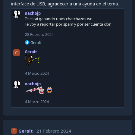
interface de USB, agradecería una ayuda en el tema.
nachojp
Te estai ganando unos charchazos wn
Te voy a reportar por spam y por ser cuenta clon
28 Febrero 2024
R
Geralt
e
Geralt
a
G
c
t
i
o
4 Marzo 2024
n
s
nachojp
:
4 Marzo 2024
Geralt
21 Febrero 2024
G