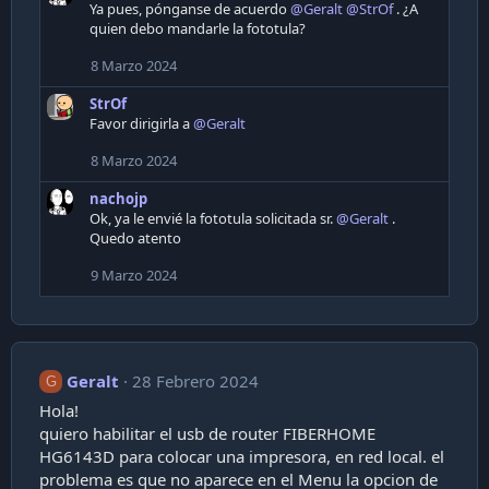
Ya pues, pónganse de acuerdo
@Geralt
@StrOf
. ¿A
i
quien debo mandarle la fototula?
o
n
8 Marzo 2024
s
:
StrOf
Favor dirigirla a
@Geralt
8 Marzo 2024
nachojp
Ok, ya le envié la fototula solicitada sr.
@Geralt
.
Quedo atento
9 Marzo 2024
Geralt
28 Febrero 2024
G
Hola!
quiero habilitar el usb de router FIBERHOME
HG6143D para colocar una impresora, en red local. el
problema es que no aparece en el Menu la opcion de