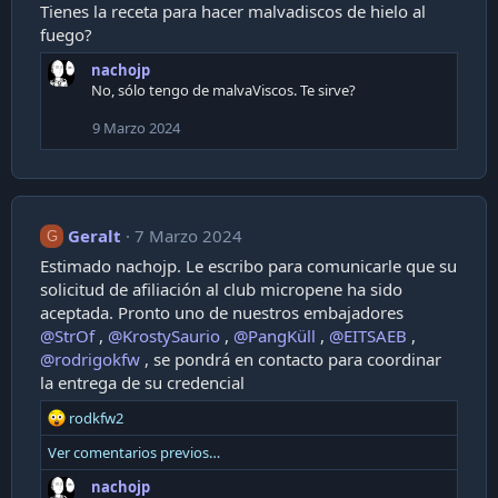
Tienes la receta para hacer malvadiscos de hielo al
fuego?
nachojp
No, sólo tengo de malvaViscos. Te sirve?
9 Marzo 2024
Geralt
7 Marzo 2024
G
Estimado nachojp. Le escribo para comunicarle que su
solicitud de afiliación al club micropene ha sido
aceptada. Pronto uno de nuestros embajadores
@StrOf
,
@KrostySaurio
,
@PangKüll
,
@EITSAEB
,
@rodrigokfw
, se pondrá en contacto para coordinar
la entrega de su credencial
R
rodkfw2
e
Ver comentarios previos…
a
c
nachojp
t