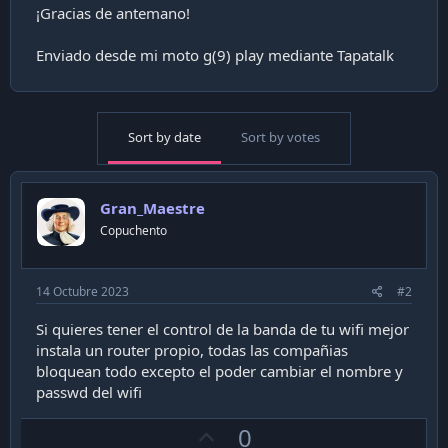
¡Gracias de antemano!
Enviado desde mi moto g(9) play mediante Tapatalk
Sort by date
Sort by votes
Gran_Maestre
Copuchento
14 Octubre 2023
#2
Si quieres tener el control de la banda de tu wifi mejor
instala un router propio, todas las compañias
bloquean todo excepto el poder cambiar el nombre y
passwd del wifi
U
0