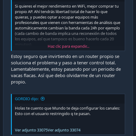
Si quieres el mejor rendimiento en WiFi, mejor comprar tu
propio AP. Ahí tendrás libertad total de hacer lo que
quieras, y puedes optar a ocupar equipos más
profesionales que vienen con herramientas de análisis que
automáticamente cambian la banda cada 24h por ejemplo
(cada cambio de banda implica una reconexión de todos
los equipos, así que tampoco es bueno hacerlo cada 20
minutos).
Haz clic para expandir...
Sé que Unifi lo hace y además tiene 1000 opciones más,
Estoy seguro que invirtiendo en un router propio se
como meshing, ajustar el ancho de cada banda de forma
soluciona el problema y paso a tener control total.
independiente, band steering, fast roaming, BSS transition,
Lamentablemente, estoy pasando por un periodo de
etc. (Además de revisar cada 24h en la noche qué bandas
vacas flacas. Así que debo olvidarme de un router
son las mejores y de hacer el cambio de automático).
propio.
Con un AP casero que más encima depende de una
compañía jamás vas a lograr ese nivel de autonomía y
GORDIO dijo:
estabilidad. Otra cosa a considerar es que cuando
desactives WiFi de ese router, desocupas recursos para que
Holas te cuento que Mundo te deja configurar los canales:
el modem router pueda hacer su pega de router, con lo
Esto con el usuario restringido q te pasan.
que obtendrás una WiFi Y una conexión a internet más
estable.
Ver adjunto 33075
Ver adjunto 33074
Saludos.