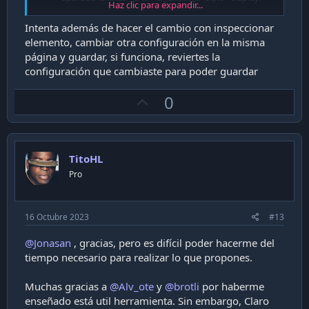
Haz clic para expandir...
none;">
Haciendo clic en el botón derecho del mouse sobre
Intenta además de hacer el cambio con inspeccionar
esa línea, seleccioné Editar como HTML.
elemento, cambiar otra configuración en la misma
Entonces apareció
<tr id="tr_Channel" style="display
:
página y guardar, si funciona, reviertes la
none;
"><td width="35%">Canal</td><td><select
configuración que cambiaste para poder guardar
id="Channel" onchange="{
_onchange_5(arguments[0]);}" class="input_disabled"
U
disabled="disabled"
><option value="0"..
. en un
0
cuadro de edición.
p
Borré
: none;
y
disabled="disabled"
y ya puedo
v
seleccionar el canal a gusto.
o
No obstante, cuando aplico el cambio de canal, la página
TitoHL
t
vuelve a cargarse con mismo estado anterior, ocultando el
Pro
e
selector de canal.
¿Habrá alguna forma de dejar estos cambios guardados
para no hacer todo el procedimiento cada vez que necesite
16 Octubre 2023
cambiar de canal?
#13
@Jonasan
, gracias, pero es difícil poder hacerme del
tiempo necesario para realizar lo que propones.
Muchas gracias a
@Alv_ote
y
@brotli
por haberme
enseñado está util herramienta. Sin embargo, Claro