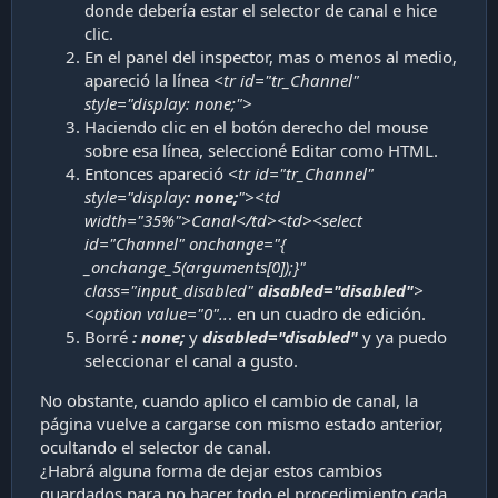
donde debería estar el selector de canal e hice
clic.
En el panel del inspector, mas o menos al medio,
apareció la línea
<tr id="tr_Channel"
style="display: none;">
Haciendo clic en el botón derecho del mouse
sobre esa línea, seleccioné Editar como HTML.
Entonces apareció
<tr id="tr_Channel"
style="display
: none;
"><td
width="35%">Canal</td><td><select
id="Channel" onchange="{
_onchange_5(arguments[0]);}"
class="input_disabled"
disabled="disabled"
>
<option value="0"..
. en un cuadro de edición.
Borré
: none;
y
disabled="disabled"
y ya puedo
seleccionar el canal a gusto.
No obstante, cuando aplico el cambio de canal, la
página vuelve a cargarse con mismo estado anterior,
ocultando el selector de canal.
¿Habrá alguna forma de dejar estos cambios
guardados para no hacer todo el procedimiento cada