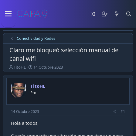
Conectividad y Redes
Claro me bloqueó selección manual de
canal wifi
E
F
TitoHL
14 Octubre 2023
m
e
p
c
e
h
TitoHL
z
a
Pro
ó
d
e
e
l
p
t
u
14 Octubre 2023
#1
e
b
m
l
Hola a todos,
a
i
c
Quería compartir una situación que me tiene un poco