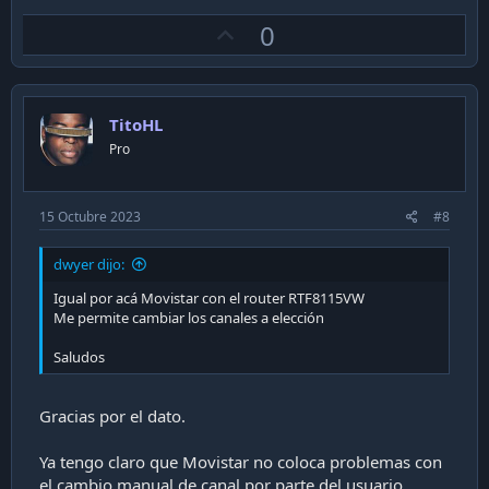
U
0
p
v
o
TitoHL
t
Pro
e
15 Octubre 2023
#8
dwyer dijo:
Igual por acá Movistar con el router RTF8115VW
Me permite cambiar los canales a elección
Saludos
Gracias por el dato.
Ya tengo claro que Movistar no coloca problemas con
el cambio manual de canal por parte del usuario.