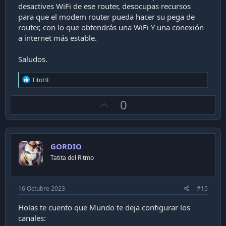
desactives WiFi de ese router, desocupas recursos
para que el modem router pueda hacer su pega de
router, con lo que obtendrás una WiFi Y una conexión
a internet más estable.
Saludos.
R
TitoHL
e
a
U
0
c
t
p
i
v
o
n
o
s
GORDIO
t
:
Tatita del Ritmo
e
16 Octubre 2023
#15
Holas te cuento que Mundo te deja configurar los
canales: