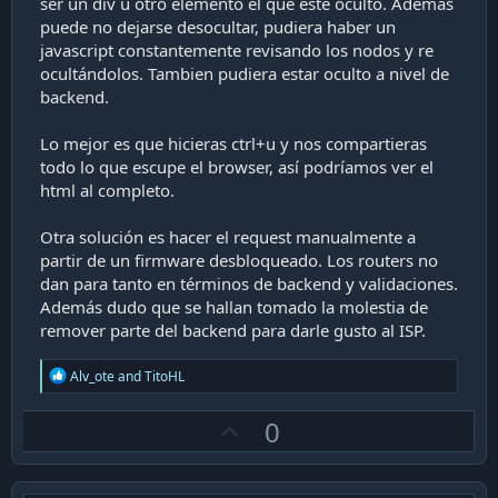
ser un div u otro elemento el que esté oculto. Además
puede no dejarse desocultar, pudiera haber un
javascript constantemente revisando los nodos y re
ocultándolos. Tambien pudiera estar oculto a nivel de
backend.
Lo mejor es que hicieras ctrl+u y nos compartieras
todo lo que escupe el browser, así podríamos ver el
html al completo.
Otra solución es hacer el request manualmente a
partir de un firmware desbloqueado. Los routers no
dan para tanto en términos de backend y validaciones.
Además dudo que se hallan tomado la molestia de
remover parte del backend para darle gusto al ISP.
R
Alv_ote
and
TitoHL
e
a
U
0
c
t
p
i
v
o