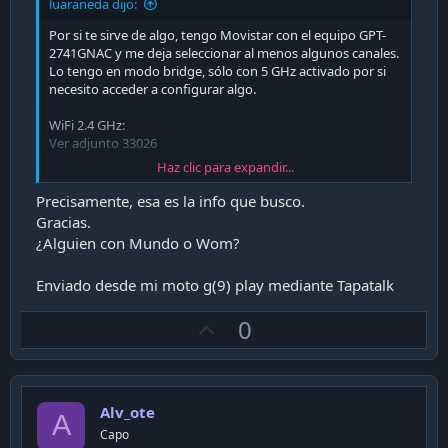
luaraneda dijo:
Por si te sirve de algo, tengo Movistar con el equipo GPT-
2741GNAC y me deja seleccionar al menos algunos canales.
Lo tengo en modo bridge, sólo con 5 GHz activado por si
necesito acceder a configurar algo.
WiFi 2.4 GHz:
Ver adjunto 33026
Haz clic para expandir...
WiFi 5 GHz:
Precisamente, esa es la info que busco.
Ver adjunto 33027
Gracias.
¿Alguien con Mundo o Wom?
Enviado desde mi moto g(9) play mediante Tapatalk
U
0
p
v
o
Alv_ote
t
A
Capo