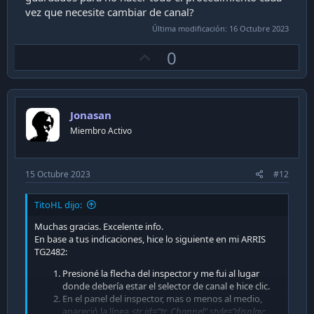
vez que necesite cambiar de canal?
Última modificación:
16 Octubre 2023
U
0
p
v
o
Jonasan
t
Miembro Activo
e
15 Octubre 2023
#12
TitoHL dijo:
Muchas gracias. Excelente info.
En base a tus indicaciones, hice lo siguiente en mi ARRIS
TG2482:
Presioné la flecha del inspector y me fui al lugar
donde debería estar el selector de canal e hice clic.
En el panel del inspector, mas o menos al medio,
apareció la línea
<tr id="tr_Channel" style="display: