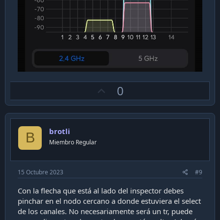
U
0
p
v
o
brotli
t
B
Miembro Regular
e
15 Octubre 2023
#9
Con la flecha que está al lado del inspector debes
pinchar en el nodo cercano a donde estuviera el select
de los canales. No necesariamente será un tr, puede