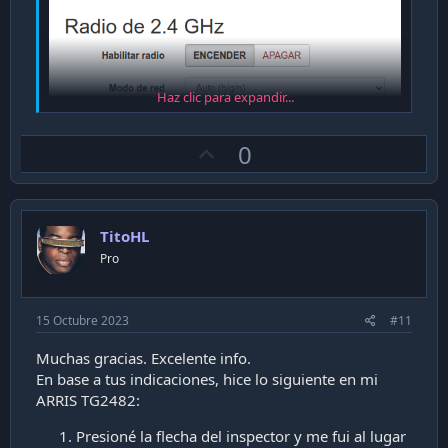
Haz clic para expandir...
U
0
p
v
o
TitoHL
t
Pro
e
15 Octubre 2023
#11
Muchas gracias. Excelente info.
En base a tus indicaciones, hice lo siguiente en mi
ARRIS TG2482:
Presioné la flecha del inspector y me fui al lugar