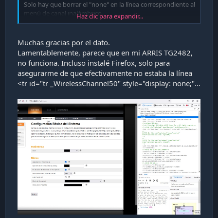
Solo hay que borrar el "none" en la línea correspondiente al
menú de canal inalámbrico.
Haz clic para expandir...
Ver adjunto 33051
Muchas gracias por el dato.
Lamentablemente, parece que en mi ARRIS TG2482,
no funciona. Incluso instalé Firefox, solo para
asegurarme de que efectivamente no estaba la línea
<tr id="tr _WirelessChannel50" style="display: none;"...