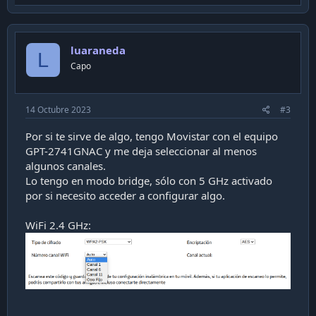
p
v
o
luaraneda
t
L
Capo
e
14 Octubre 2023
#3
Por si te sirve de algo, tengo Movistar con el equipo
GPT-2741GNAC y me deja seleccionar al menos
algunos canales.
Lo tengo en modo bridge, sólo con 5 GHz activado
por si necesito acceder a configurar algo.
WiFi 2.4 GHz: