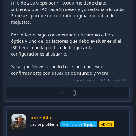
HFC de 200Mbps por $10.000 me tiene chato
subiendo por IPC cada 3 meses y yo reclamando cada
3 meses, porque mi contrato original no habla de
reajustes.
Por lo tanto, sigo considerando un cambio a fibra
óptica y uno de los factores que debo evaluar es si el
ISP tiene o no la política de bloquear las
configuraciones al usuario.
Ya se que Movistar no lo hace, pero necesito
confirmar esto con usuarios de Mundo y Wom.
Última modificación:
16 Octubre 2023
U
0
p
v
o
unreal4u
t
I solve problems.
Miembro del Equipo
ADMIN
e