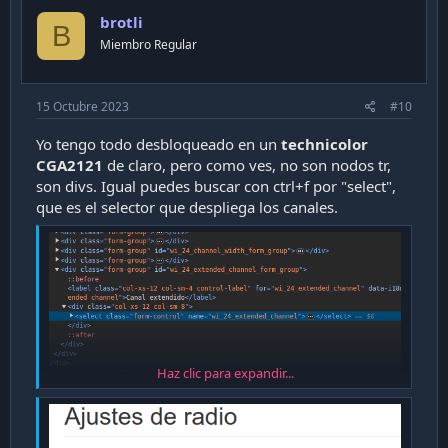
n
o
s
brotli
t
B
:
Miembro Regular
e
15 Octubre 2023
#10
Yo tengo todo desbloqueado en un
technicolor
CGA2121
de claro, pero como ves, no son nodos tr,
son divs. Igual puedes buscar con ctrl+f por "select",
que es el selector que despliega los canales.
Haz clic para expandir...