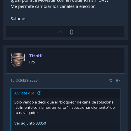
Igual por acá Movistar con el router RTF8115VW
Me permite cambiar los canales a elección
Saludos
U
0
p
v
o
TitoHL
t
Pro
e
15 Octubre 2023
#7
Alv_ote dijo:
Solo vengo a decir que el "bloqueo" de canal se soluciona
fácilmente con la herramienta "inspeccionar elemento" de
tu navegador.
Ver adjunto 33050