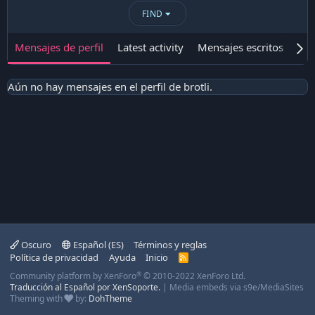
FIND
Mensajes de perfil
Latest activity
Mensajes escritos
Ace
Aún no hay mensajes en el perfil de brotli.
Oscuro
Español (ES)
Términos y reglas
Política de privacidad
Ayuda
Inicio
R
S
®
Community platform by XenForo
© 2010-2022 XenForo Ltd.
S
Traducción al Español por XenSoporte.
|
Media embeds via s9e/MediaSites
Theming with
by:
DohTheme