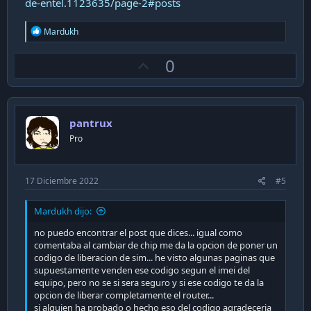
de-entel.1123635/page-2#posts
R
Mardukh
e
a
U
0
c
t
p
i
v
o
n
o
s
pantrux
t
:
Pro
e
17 Diciembre 2022
#5
Mardukh dijo:
no puedo encontrar el post que dices... igual como
comentaba al cambiar de chip me da la opcion de poner un
codigo de liberacion de sim... he visto algunas paginas que
supuestamente venden ese codigo segun el imei del
equipo, pero no se si sera seguro y si ese codigo te da la
opcion de liberar completamente el router...
si alguien ha probado o hecho eso del codigo agradeceria