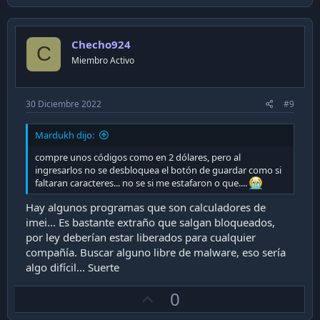
p
v
o
Checho924
t
C
Miembro Activo
e
30 Diciembre 2022
#9
Mardukh dijo:
compre unos códigos como en 2 dólares, pero al
ingresarlos no se desbloquea el botón de guardar como si
faltaran caracteres... no se si me estafaron o que....
Hay algunos programas que son calculadores de
imei... Es bastante extraño que salgan bloqueados,
por ley deberían estar liberados para cualquier
compañía. Buscar alguno libre de malware, eso sería
algo difícil... Suerte
U
0
p