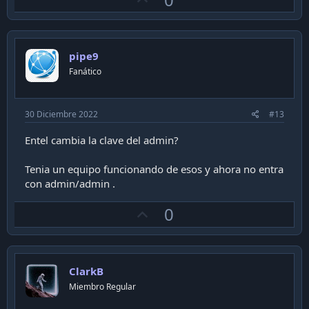
p
v
o
pipe9
t
Fanático
e
30 Diciembre 2022
#13
Entel cambia la clave del admin?
Tenia un equipo funcionando de esos y ahora no entra
con admin/admin .
U
0
p
v
o
ClarkB
t
Miembro Regular
e