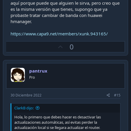
aquí porque puede que alguien le sirva, pero creo que
es la misma versión que tienes, supongo que ya
probaste tratar cambiar de banda con huawei
hmanager.
https://www.capa9.net/members/xunk.943165/
U
0
p
v
o
pantrux
t
Pro
e
30 Diciembre 2022
#15
ClarkB dijo:
Hola, lo primero que debes hacer es desactivar las
actualizaciones automáticas, así evitas perder la
actualización local si se llegara actualizar el router.