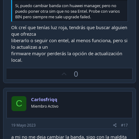
Si, puedo cambiar banda con huawei manager, pero no
puedo poner otra sim que no sea Entel. Probe con varios
BIN pero siempre me sale upgrade failed.
Ok creí que tenías luz roja, tendrás que buscar alguien
que ofrezca
liberarlo o seguir con entel, al menos funciona, pero si
lo actualizas a un
firmware mayor perderás la opción de actualización
local.
U
0
p
v
o
Carlosfriqq
t
C
Miembro Activo
e
19 Mayo 2023
#17
a mi no me deja cambiar la banda, sigo con la maldita