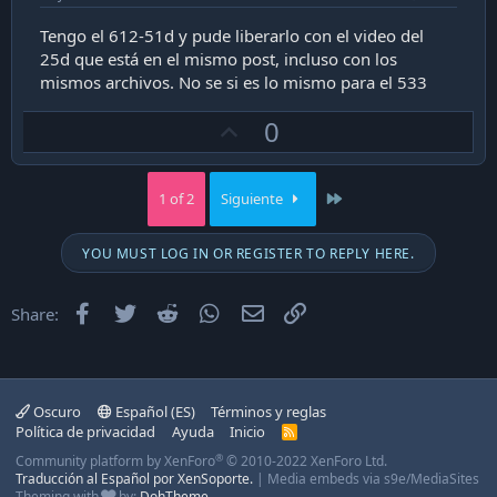
Tengo el 612-51d y pude liberarlo con el video del
25d que está en el mismo post, incluso con los
mismos archivos. No se si es lo mismo para el 533
U
0
p
v
Last
1 of 2
Siguiente
o
t
YOU MUST LOG IN OR REGISTER TO REPLY HERE.
e
Facebook
Twitter
Reddit
WhatsApp
Email
Enlace
Share:
Oscuro
Español (ES)
Términos y reglas
Política de privacidad
Ayuda
Inicio
R
S
®
Community platform by XenForo
© 2010-2022 XenForo Ltd.
S
Traducción al Español por XenSoporte.
|
Media embeds via s9e/MediaSites
Theming with
by:
DohTheme