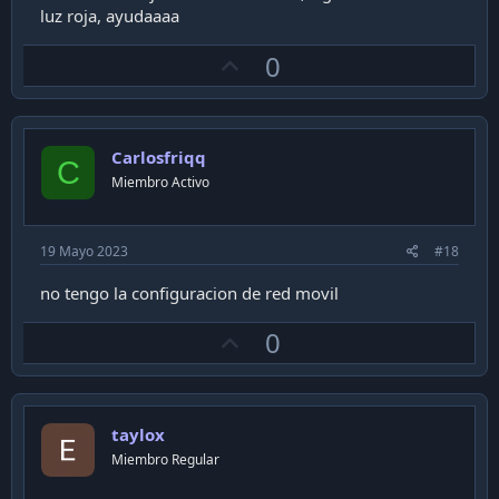
luz roja, ayudaaaa
U
0
p
v
o
Carlosfriqq
t
C
Miembro Activo
e
19 Mayo 2023
#18
no tengo la configuracion de red movil
U
0
p
v
o
taylox
t
Miembro Regular
e