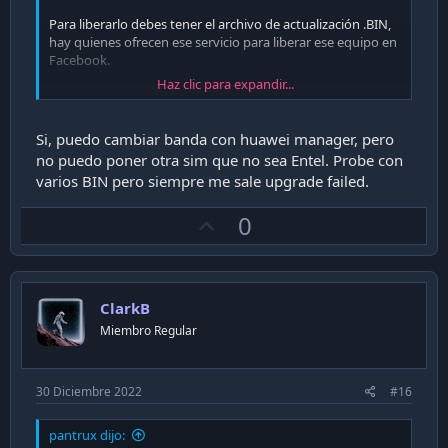
Para liberarlo debes tener el archivo de actualización .BIN,
hay quienes ofrecen ese servicio para liberar ese equipo en
Facebook.
Haz clic para expandir...
Aquí encontré este bin en el siguiente link, lo dejo aquí
porque puede que alguien le sirva, pero creo que es la
misma versión que tienes, supongo que ya probaste tratar
Si, puedo cambiar banda con huawei manager, pero
cambiar de banda con huawei hmanager.
no puedo poner otra sim que no sea Entel. Probe con
varios BIN pero siempre me sale upgrade failed.
https://www.capa9.net/members/xunk.943165/
U
0
p
v
o
ClarkB
t
Miembro Regular
e
30 Diciembre 2022
#16
pantrux dijo: