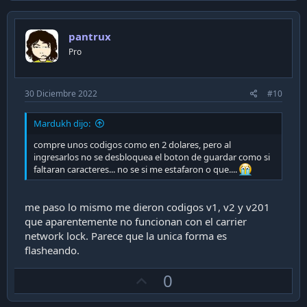
v
o
pantrux
t
Pro
e
30 Diciembre 2022
#10
Mardukh dijo:
compre unos codigos como en 2 dolares, pero al
ingresarlos no se desbloquea el boton de guardar como si
faltaran caracteres... no se si me estafaron o que....
me paso lo mismo me dieron codigos v1, v2 y v201
que aparentemente no funcionan con el carrier
network lock. Parece que la unica forma es
flasheando.
U
0
p