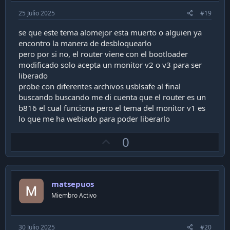
25 Julio 2025
#19
se que este tema alomejor esta muerto o alguien ya
encontro la manera de desbloquearlo
pero por si no, el router viene con el bootloader
modificado solo acepta un monitor v2 o v3 para ser
liberado
probe con diferentes archivos usblsafe al final
buscando buscando me di cuenta que el router es un
b816 el cual funciona pero el tema del monitor v1 es
lo que me ha webiado para poder liberarlo
U
0
p
v
o
matsepuos
t
Miembro Activo
e
30 Julio 2025
#20