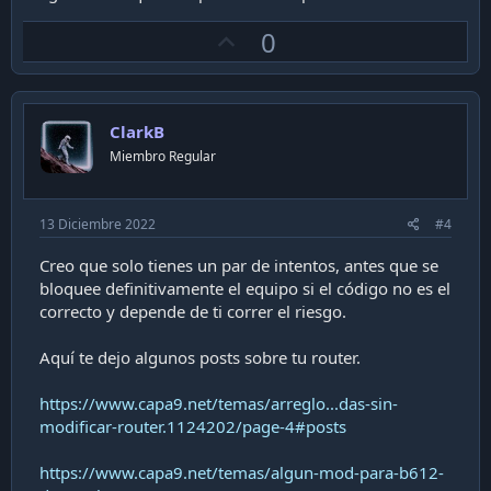
U
0
p
v
o
ClarkB
t
Miembro Regular
e
13 Diciembre 2022
#4
Creo que solo tienes un par de intentos, antes que se
bloquee definitivamente el equipo si el código no es el
correcto y depende de ti correr el riesgo.
Aquí te dejo algunos posts sobre tu router.
https://www.capa9.net/temas/arreglo...das-sin-
modificar-router.1124202/page-4#posts
https://www.capa9.net/temas/algun-mod-para-b612-