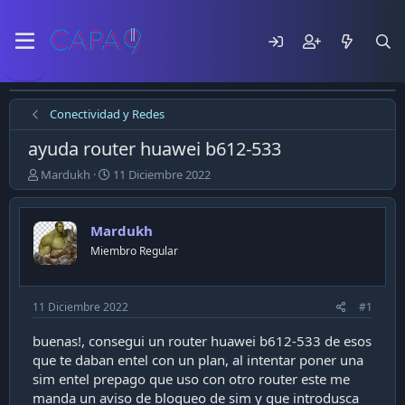
Conectividad y Redes
ayuda router huawei b612-533
E
F
Mardukh
11 Diciembre 2022
m
e
p
c
e
h
Mardukh
z
a
Miembro Regular
ó
d
e
e
l
p
t
u
11 Diciembre 2022
#1
e
b
m
l
buenas!, consegui un router huawei b612-533 de esos
a
i
que te daban entel con un plan, al intentar poner una
c
sim entel prepago que uso con otro router este me
a
manda un aviso de bloqueo de sim y que introdusca
c