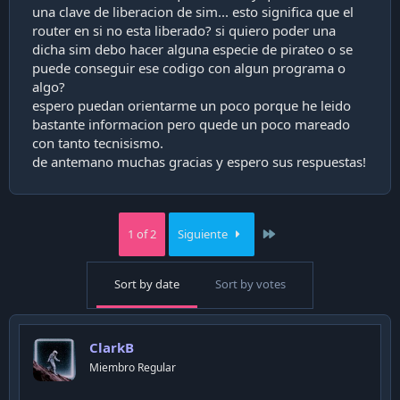
una clave de liberacion de sim... esto significa que el
i
ó
router en si no esta liberado? si quiero poder una
n
dicha sim debo hacer alguna especie de pirateo o se
puede conseguir ese codigo con algun programa o
algo?
espero puedan orientarme un poco porque he leido
bastante informacion pero quede un poco mareado
con tanto tecnisismo.
de antemano muchas gracias y espero sus respuestas!
Last
1 of 2
Siguiente
Sort by date
Sort by votes
ClarkB
Miembro Regular