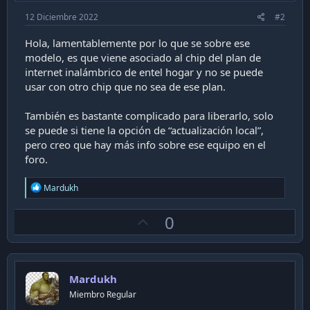
12 Diciembre 2022
#2
Hola, lamentablemente por lo que se sobre ese
modelo, es que viene asociado al chip del plan de
internet inalámbrico de entel hogar y no se puede
usar con otro chip que no sea de ese plan.
También es bastante complicado para liberarlo, solo
se puede si tiene la opción de “actualización local”,
pero creo que hay más info sobre ese equipo en el
foro.
R
Mardukh
e
a
U
0
c
t
p
i
v
o
n
o
s
Mardukh
t
:
Miembro Regular
e