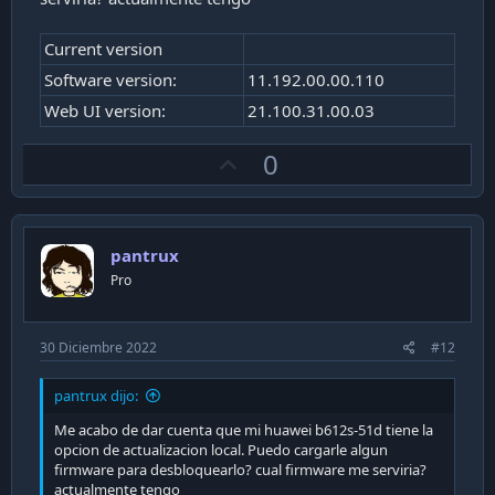
Current version
Software version:
11.192.00.00.110
Web UI version:
21.100.31.00.03
U
0
p
v
o
pantrux
t
Pro
e
30 Diciembre 2022
#12
pantrux dijo:
Me acabo de dar cuenta que mi huawei b612s-51d tiene la
opcion de actualizacion local. Puedo cargarle algun
firmware para desbloquearlo? cual firmware me serviria?
actualmente tengo