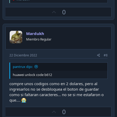
e
a
U
0
c
t
p
i
v
o
n
o
s
Mardukh
t
:
Miembro Regular
e
22 Diciembre 2022
#8
pantrux dijo:
huawei unlock code b612
compre unos codigos como en 2 dolares, pero al
ingresarlos no se desbloquea el boton de guardar
como si faltaran caracteres... no se si me estafaron o
que....
U
0