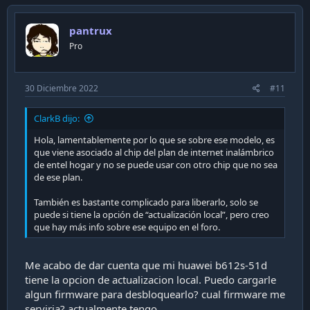
v
o
pantrux
t
Pro
e
30 Diciembre 2022
#11
ClarkB dijo:
Hola, lamentablemente por lo que se sobre ese modelo, es
que viene asociado al chip del plan de internet inalámbrico
de entel hogar y no se puede usar con otro chip que no sea
de ese plan.
También es bastante complicado para liberarlo, solo se
puede si tiene la opción de “actualización local”, pero creo
que hay más info sobre ese equipo en el foro.
Me acabo de dar cuenta que mi huawei b612s-51d
tiene la opcion de actualizacion local. Puedo cargarle
algun firmware para desbloquearlo? cual firmware me
serviria? actualmente tengo