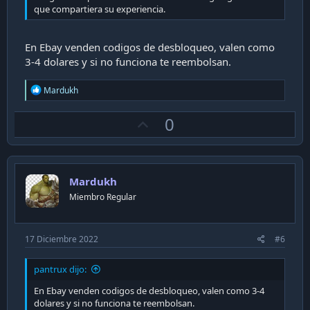
que compartiera su experiencia.
En Ebay venden codigos de desbloqueo, valen como
3-4 dolares y si no funciona te reembolsan.
R
Mardukh
e
a
U
0
c
t
p
i
v
o
n
o
s
Mardukh
t
:
Miembro Regular
e
17 Diciembre 2022
#6
pantrux dijo:
En Ebay venden codigos de desbloqueo, valen como 3-4
dolares y si no funciona te reembolsan.