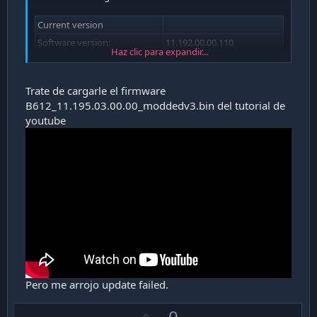
Current version
Software version:
11.192.00.00.110
Haz clic para expandir...
Web UI version:
21.100.31.00.03
Trate de cargarle el firmware
B612_11.195.03.00.00_moddedv3.bin del tutorial de
youtube
Pero me arrojo update failed.
U
0