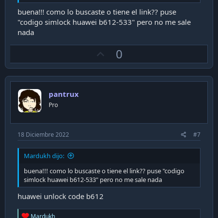
buena!!! como lo buscaste o tiene el link?? puse
"codigo simlock huawei b612-533" pero no me sale
nada
U
0
p
v
o
pantrux
t
Pro
e
18 Diciembre 2022
#7
Mardukh dijo:
buena!!! como lo buscaste o tiene el link?? puse "codigo
simlock huawei b612-533" pero no me sale nada
huawei unlock code b612
R
Mardukh