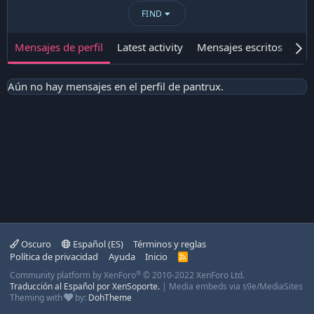
FIND
Mensajes de perfil
Latest activity
Mensajes escritos
Ace
Aún no hay mensajes en el perfil de pantrux.
Oscuro
Español (ES)
Términos y reglas
Política de privacidad
Ayuda
Inicio
R
S
®
Community platform by XenForo
© 2010-2022 XenForo Ltd.
S
Traducción al Español por XenSoporte.
|
Media embeds via s9e/MediaSites
Theming with
by:
DohTheme