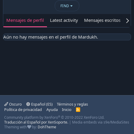
FIND
Mensajes de perfil
Latest activity
Mensajes escritos
Ace
Aún no hay mensajes en el perfil de Mardukh.
Oscuro
Español (ES)
Términos y reglas
Política de privacidad
Ayuda
Inicio
R
S
®
Community platform by XenForo
© 2010-2022 XenForo Ltd.
S
Traducción al Español por XenSoporte.
|
Media embeds via s9e/MediaSites
Theming with
by:
DohTheme