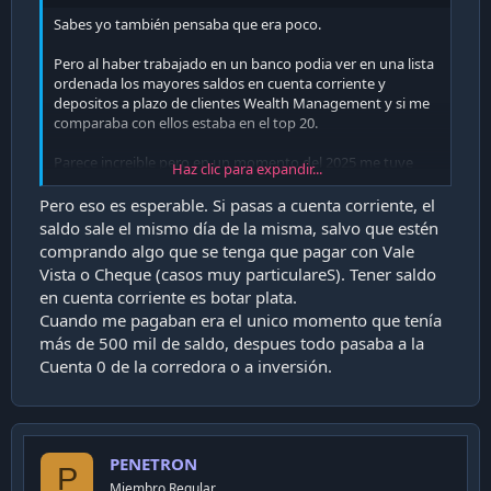
Sabes yo también pensaba que era poco.
Pero al haber trabajado en un banco podia ver en una lista
ordenada los mayores saldos en cuenta corriente y
depositos a plazo de clientes Wealth Management y si me
comparaba con ellos estaba en el top 20.
Parece increible pero en un momento del 2025 me tuve
Haz clic para expandir...
que haber metido en las 100-150 personas NATURALES con
más saldo liquido de chile gracias a mi portafolio crypto.
Pero eso es esperable. Si pasas a cuenta corriente, el
saldo sale el mismo día de la misma, salvo que estén
comprando algo que se tenga que pagar con Vale
Vista o Cheque (casos muy particulareS). Tener saldo
en cuenta corriente es botar plata.
Cuando me pagaban era el unico momento que tenía
más de 500 mil de saldo, despues todo pasaba a la
Cuenta 0 de la corredora o a inversión.
PENETRON
P
Miembro Regular