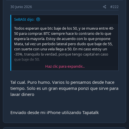
30 Junio 2026
#222
SeBASt dijo:
Todos esperan que btc baje de los 50, y se mueva entre 40-
50 para comprar. BTC siempre hace lo contrario de lo que
espera la mayoría. Estoy de acuerdo con lo que propone
Mata, tal vez un período lateral pero dudo que baje de 55,
con suerte con una vela llega a 50. En mi caso estoy un
-35%, tranquilo la verdad, porque tengo capital en caso
que baje de 50.
Haz clic para expandir...
Lo que me preocupa realmente que btc "nunca prendió" si
se dan cuenta van años con btc y aun no cumple con todo
lo que supuestamente se podría hacer con el. Finalmente
Tal cual. Puro humo. Varios lo pensamos desde hace
solo está sirviendo para blanquear las lucas de los narcos y
tiempo. Solo es un gran esquema ponzi que sirve para
mafias de distintas partes del mundo. Me da temor que un
lavar dinero
día baje y vaya muriendo poco a poco como muchas otras
criptos. Espero equivocarme.
Enviado desde mi iPhone utilizando Tapatalk