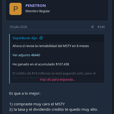
PENETRON
P
Miembro Regular
18 Julio 2026
#240
SlayerBoxer dijo:
Ahora sí revise la rentabilidad del MSTY en 8 meses
Ver adjunto 48440
He ganado en el acumulado $107.438
El crédito de $19 millones se está pagando solo ,pero el
pago no es lineal como pueden ver.
Haz clic para expandir...
Jun-26 fue donde más salí a perdida.
Es que a lo mejor:
1) compraste muy caro el MSTY
2) la tasa y el dividendo credito te quedo muy alto.