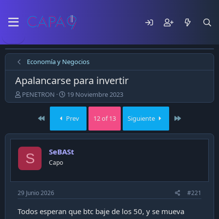
Economía y Negocios
Apalancarse para invertir
E
F
PENETRON
19 Noviembre 2023
m
e
p
c
First
Last
Prev
12 of 13
Siguiente
e
h
z
a
ó
d
e
e
SeBASt
S
l
p
Capo
t
u
e
b
m
l
a
i
29 Junio 2026
#221
c
a
Todos esperan que btc baje de los 50, y se mueva
c