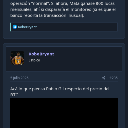
operación "normal". Si ahora, Mata ganase 800 lucas
mensuales, ahí si dispararía el monitoreo (si es que el
banco reporta la transacción inusual).
R
KobeBryant
e
a
c
t
i
KobeBryant
o
n
Estoico
s
:
5 Julio 2026
#235
Acá lo que piensa Pablo Gil respecto del precio del
BTC.