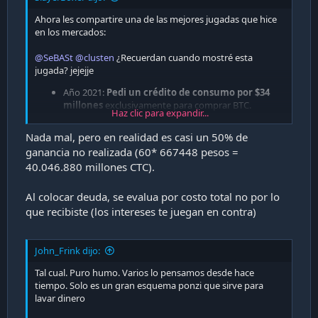
Ahora les compartire una de las mejores jugadas que hice
en los mercados:
@SeBASt
@clusten
¿Recuerdan cuando mostré esta
jugada? jejejje
Año 2021:
Pedi un crédito de consumo por $34
millones
exclusivamente para comprar BTC.
Haz clic para expandir...
Muchos en Capa9 me llamaron loco
.
Nada mal, pero en realidad es casi un 50% de
5 años despues me quedan solo 2 cuotas del credito
ganancia no realizada (60* 667448 pesos =
como pueden ver:
40.046.880 millones CTC).
Ver adjunto 48283
Al colocar deuda, se evalua por costo total no por lo
que recibiste (los intereses te juegan en contra)
¿Resultado?
John_Frink dijo:
Casi un 100% de rentabilidad en 5
Tal cual. Puro humo. Varios lo pensamos desde hace
años (llegó a estar en 230%)
tiempo. Solo es un gran esquema ponzi que sirve para
lavar dinero
Ver adjunto 48280