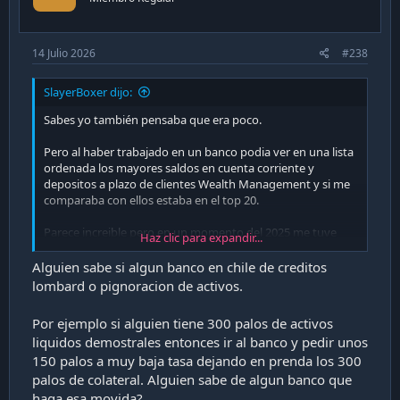
14 Julio 2026
#238
SlayerBoxer dijo:
Sabes yo también pensaba que era poco.
Pero al haber trabajado en un banco podia ver en una lista
ordenada los mayores saldos en cuenta corriente y
depositos a plazo de clientes Wealth Management y si me
comparaba con ellos estaba en el top 20.
Parece increible pero en un momento del 2025 me tuve
Haz clic para expandir...
que haber metido en las 100-150 personas NATURALES con
más saldo liquido de chile gracias a mi portafolio crypto.
Alguien sabe si algun banco en chile de creditos
lombard o pignoracion de activos.
Por ejemplo si alguien tiene 300 palos de activos
liquidos demostrales entonces ir al banco y pedir unos
150 palos a muy baja tasa dejando en prenda los 300
palos de colateral. Alguien sabe de algun banco que
haga esa movida?