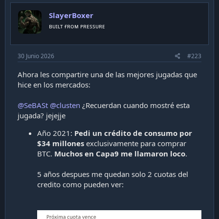
SlayerBoxer
ʙᴜɪʟᴛ ғʀᴏᴍ ᴘʀᴇssᴜʀᴇ
30 Junio 2026
#223
Ahora les compartire una de las mejores jugadas que
hice en los mercados:
@SeBASt
@clusten
¿Recuerdan cuando mostré esta
jugada? jejejje
Año 2021:
Pedi un crédito de consumo por
$34 millones
exclusivamente para comprar
BTC.
Muchos en Capa9 me llamaron loco
.
5 años despues me quedan solo 2 cuotas del
credito como pueden ver: