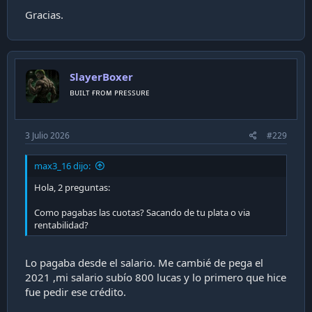
Casi un 100% de rentabilidad en 5
Gracias.
años (llegó a estar en 230%)
Ver adjunto 48280
SlayerBoxer
ʙᴜɪʟᴛ ғʀᴏᴍ ᴘʀᴇssᴜʀᴇ
3 Julio 2026
#229
max3_16 dijo:
Hola, 2 preguntas:
Como pagabas las cuotas? Sacando de tu plata o via
rentabilidad?
Lo pagaba desde el salario. Me cambié de pega el
2021 ,mi salario subío 800 lucas y lo primero que hice
fue pedir ese crédito.