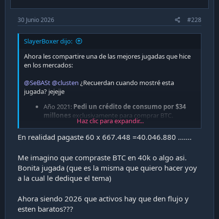
:
30 Junio 2026
#228
SlayerBoxer dijo:
Ahora les compartire una de las mejores jugadas que hice
en los mercados:
@SeBASt
@clusten
¿Recuerdan cuando mostré esta
jugada? jejejje
Año 2021:
Pedi un crédito de consumo por $34
millones
exclusivamente para comprar BTC.
Haz clic para expandir...
Muchos en Capa9 me llamaron loco
.
En realidad pagaste 60 x 667.448 =40.046.880 .......
5 años despues me quedan solo 2 cuotas del credito
como pueden ver:
Me imagino que compraste BTC en 40k o algo asi.
Bonita jugada (que es la misma que quiero hacer yoy
Ver adjunto 48283
a la cual le dedique el tema)
¿Resultado?
Ahora siendo 2026 que activos hay que den flujo y
esten baratos???