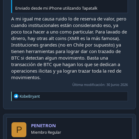
Enviado desde mi iPhone utilizando Tapatalk
A mi igual me causa ruido lo de reserva de valor, pero
cuando institucionales están considerando eso, ya
poco toca hacer a uno como particular. Para lavado de
dinero, hay otras alt coins (XMR es la más famosa).
Instituciones grandes (no en Chile por supuesto) ya
tienen herramientas para lograr dar con trazado de
BTC si detectan algun movimiento. Basta una
transacción de BTC que hagan los que se dedican a
operaciones ilicitas y ya logran trazar toda la red de
movimientos.
Última modificación:
30 Junio 2026
R
KobeBryant
e
a
c
t
i
PENETRON
o
P
n
Miembro Regular
s