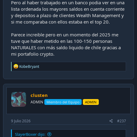
Pero al haber trabajado en un banco podia ver en una
lista ordenada los mayores saldos en cuenta corriente
y depositos a plazo de clientes Wealth Management y
si me comparaba con ellos estaba en el top 20.
Parece increible pero en un momento del 2025 me
tuve que haber metido en las 100-150 personas
NATURALES con más saldo liquido de chile gracias a
mi portafolio crypto.
R
KobeBryant
e
a
c
t
i
clusten
o
n
ADMIN
Miembro del Equipo
ADMIN
s
:
9 Julio 2026
#237
SlayerBoxer dijo: