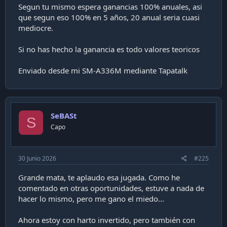
Segun tu mismo espera ganancias 100% anuales, asi
¿Resultado?
que segun eso 100% en 5 años, 20 anual seria cuasi
mediocre.
Casi un 100% de rentabilidad en 5
Si no has hecho la ganancia es todo valores teoricos
años (llegó a estar en 230%)
Enviado desde mi SM-A336M mediante Tapatalk
Ver adjunto 48280
SeBASt
S
Capo
30 Junio 2026
#225
Grande mata, te aplaudo esa jugada. Como he
comentado en otras oportunidades, estuve a nada de
hacer lo mismo, pero me gano el miedo...
Ahora estoy con harto invertido, pero también con