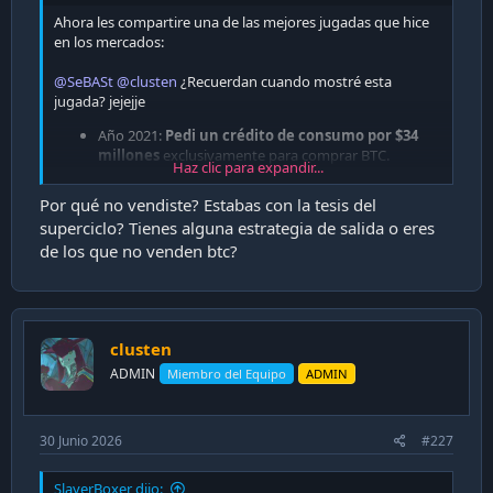
Ahora les compartire una de las mejores jugadas que hice
en los mercados:
@SeBASt
@clusten
¿Recuerdan cuando mostré esta
jugada? jejejje
Año 2021:
Pedi un crédito de consumo por $34
millones
exclusivamente para comprar BTC.
Haz clic para expandir...
Muchos en Capa9 me llamaron loco
.
Por qué no vendiste? Estabas con la tesis del
5 años despues me quedan solo 2 cuotas del credito
superciclo? Tienes alguna estrategia de salida o eres
como pueden ver:
de los que no venden btc?
Ver adjunto 48283
¿Resultado?
clusten
ADMIN
Miembro del Equipo
ADMIN
Casi un 100% de rentabilidad en 5
años (llegó a estar en 230%)
30 Junio 2026
#227
Ver adjunto 48280
SlayerBoxer dijo: