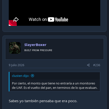
SlayerBoxer
ʙᴜɪʟᴛ ғʀᴏᴍ ᴘʀᴇssᴜʀᴇ
9 Julio 2026
#236
clusten dijo:
Por cierto, el monto que tiene no entraría a un monitoreo
de UAF. Es el vuelto del pan, en terminos de lo que evaluan.
Sabes yo también pensaba que era poco.