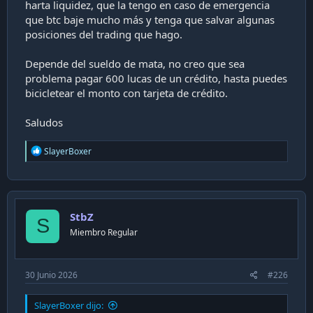
harta liquidez, que la tengo en caso de emergencia
que btc baje mucho más y tenga que salvar algunas
posiciones del trading que hago.
Depende del sueldo de mata, no creo que sea
problema pagar 600 lucas de un crédito, hasta puedes
bicicletear el monto con tarjeta de crédito.
Saludos
R
SlayerBoxer
e
a
c
t
i
StbZ
o
S
n
Miembro Regular
s
:
30 Junio 2026
#226
SlayerBoxer dijo: