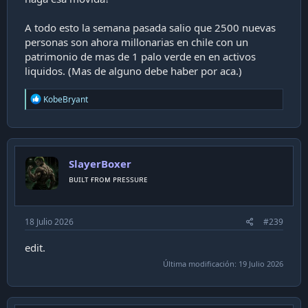
A todo esto la semana pasada salio que 2500 nuevas
personas son ahora millonarias en chile con un
patrimonio de mas de 1 palo verde en en activos
liquidos. (Mas de alguno debe haber por aca.)
R
KobeBryant
e
a
c
t
i
SlayerBoxer
o
n
ʙᴜɪʟᴛ ғʀᴏᴍ ᴘʀᴇssᴜʀᴇ
s
:
18 Julio 2026
#239
edit.
Última modificación:
19 Julio 2026