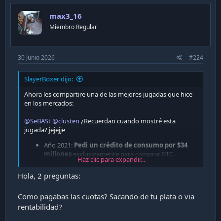
max3_16
Miembro Regular
30 Junio 2026
#224
SlayerBoxer dijo:
Ahora les compartire una de las mejores jugadas que hice
en los mercados:
@SeBASt
@clusten
¿Recuerdan cuando mostré esta
jugada? jejejje
Año 2021:
Pedi un crédito de consumo por $34
millones
exclusivamente para comprar BTC.
Haz clic para expandir...
Muchos en Capa9 me llamaron loco
.
Hola, 2 preguntas:
5 años despues me quedan solo 2 cuotas del credito
como pueden ver:
Como pagabas las cuotas? Sacando de tu plata o via
rentabilidad?
Ver adjunto 48283