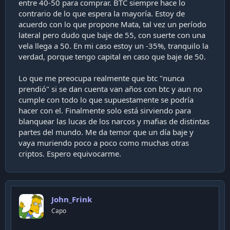
entre 40-50 para comprar. BTC siempre hace lo
i
contrario de lo que espera la mayoría. Estoy de
ó
acuerdo con lo que propone Mata, tal vez un período
n
lateral pero dudo que baje de 55, con suerte con una
vela llega a 50. En mi caso estoy un -35%, tranquilo la
verdad, porque tengo capital en caso que baje de 50.
Lo que me preocupa realmente que btc "nunca
prendió" si se dan cuenta van años con btc y aun no
cumple con todo lo que supuestamente se podría
hacer con el. Finalmente solo está sirviendo para
blanquear las lucas de los narcos y mafias de distintas
partes del mundo. Me da temor que un día baje y
vaya muriendo poco a poco como muchas otras
criptos. Espero equivocarme.
John_Frink
Capo