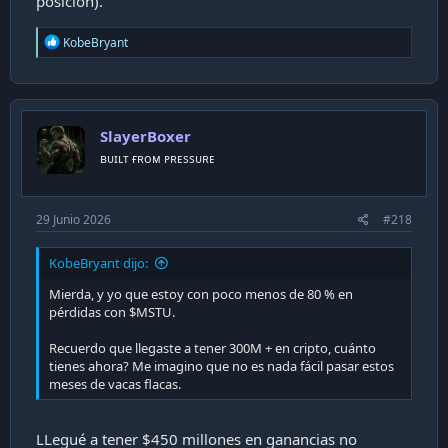
posicion).
R
KobeBryant
e
a
c
t
i
SlayerBoxer
o
n
ʙᴜɪʟᴛ ғʀᴏᴍ ᴘʀᴇssᴜʀᴇ
s
:
29 Junio 2026
#218
KobeBryant dijo:
Mierda, y yo que estoy con poco menos de 80 % en
pérdidas con $MSTU.
Recuerdo que llegaste a tener 300M + en cripto, cuánto
tienes ahora? Me imagino que no es nada fácil pasar estos
meses de vacas flacas.
LLegué a tener $450 millones en ganancias no