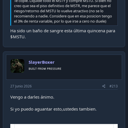
Te copié. Liquidé todo el MSTY y compré MSTU. Si bien no
creo que sea el piso definitivo de MSTR, me parece que el
riesgo/retorno del MSTU lo vuelve atractivo (no se lo
recomiendo a nadie. Considere que en esa posicion tengo
el 3% de renta variable, por lo que irse a cero no duele)
Ha sido un baño de sangre esta última quincena para
$MSTU.
SlayerBoxer
ʙᴜɪʟᴛ ғʀᴏᴍ ᴘʀᴇssᴜʀᴇ
27 Junio 2026
#213
Vengo a darles ánimo.
Si yo puedo aguantar esto,ustedes tambien.