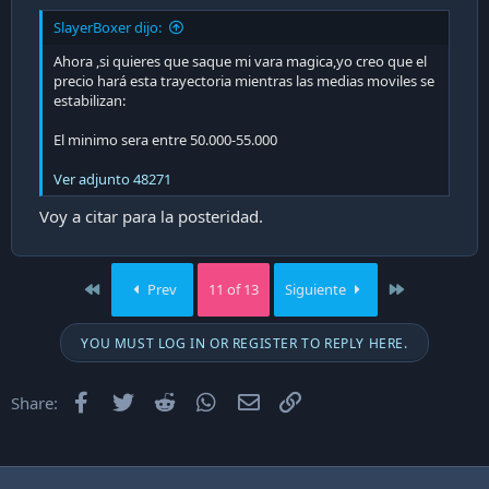
SlayerBoxer dijo:
Ahora ,si quieres que saque mi vara magica,yo creo que el
precio hará esta trayectoria mientras las medias moviles se
estabilizan:
El minimo sera entre 50.000-55.000
Ver adjunto 48271
Voy a citar para la posteridad.
First
Last
Prev
11 of 13
Siguiente
YOU MUST LOG IN OR REGISTER TO REPLY HERE.
Facebook
Twitter
Reddit
WhatsApp
Email
Enlace
Share: