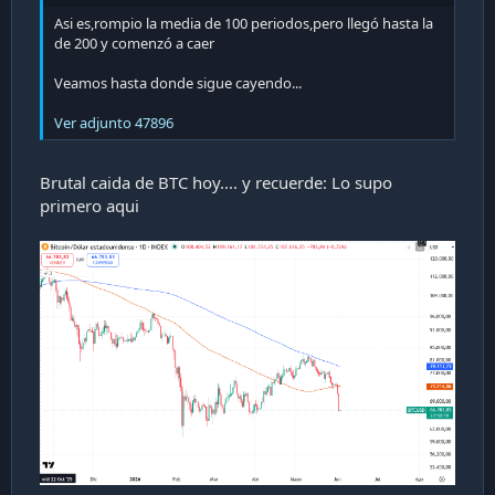
i
Asi es,rompio la media de 100 periodos,pero llegó hasta la
ó
de 200 y comenzó a caer
n
Veamos hasta donde sigue cayendo...
Ver adjunto 47896
Brutal caida de BTC hoy.... y recuerde: Lo supo
primero aqui