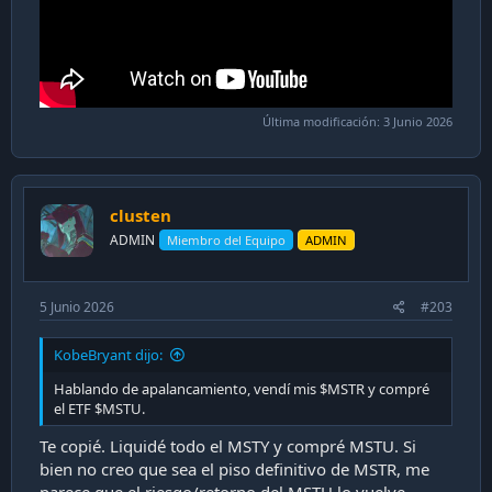
Última modificación:
3 Junio 2026
clusten
ADMIN
Miembro del Equipo
ADMIN
5 Junio 2026
#203
KobeBryant dijo:
Hablando de apalancamiento, vendí mis $MSTR y compré
el ETF $MSTU.
Te copié. Liquidé todo el MSTY y compré MSTU. Si
bien no creo que sea el piso definitivo de MSTR, me
parece que el riesgo/retorno del MSTU lo vuelve