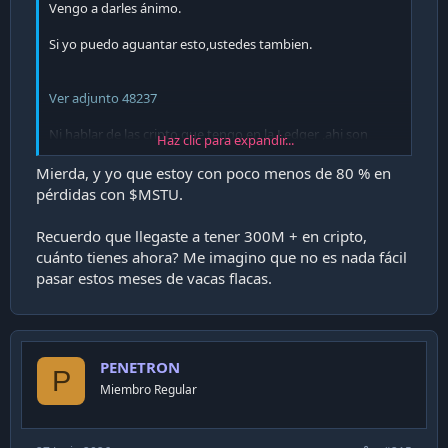
Vengo a darles ánimo.
Si yo puedo aguantar esto,ustedes tambien.
Ver adjunto 48237
Ni hablar de las cripto que tengo en la Ledger ,ahi son
Haz clic para expandir...
cientos de millones en pérdidas no realizadas.
Mierda, y yo que estoy con poco menos de 80 % en
pérdidas con $MSTU.
Recuerdo que llegaste a tener 300M + en cripto,
cuánto tienes ahora? Me imagino que no es nada fácil
pasar estos meses de vacas flacas.
PENETRON
P
Miembro Regular