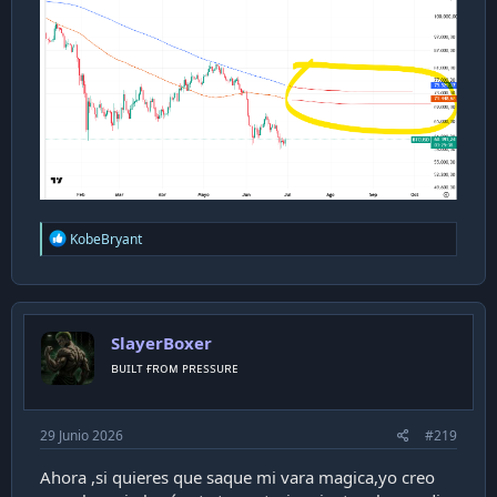
R
KobeBryant
e
a
c
t
i
SlayerBoxer
o
n
ʙᴜɪʟᴛ ғʀᴏᴍ ᴘʀᴇssᴜʀᴇ
s
:
29 Junio 2026
#219
Ahora ,si quieres que saque mi vara magica,yo creo