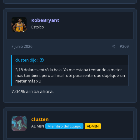
a
c
t
i
KobeBryant
o
n
Estoico
s
:
7 Junio 2026
#209
clusten dijo:
3,18 dolares entró la bala. Yo me estaba tentando a meter
más tambien, pero al final roté para sentir que dupliqué sin
meter más xD
7.04% arriba ahora.
clusten
ADMIN
Miembro del Equipo
ADMIN