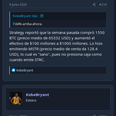
8 Junio 2026
#210
KobeBryant dijo:
7.04% arriba ahora.
Strategy reportó que la semana pasada compró 1550
BTC (precio medio de 65332 USD) y aumentó el
efectivo de $100 millones a $1000 millones. Lo hizo
emitiendo MSTR (precio medio de venta da 128.4
USD), lo cual es "sano", pues no presiona caja como
cuando emite STRC.
R
KobeBryant
e
a
c
t
i
KobeBryant
o
n
Estoico
s
: