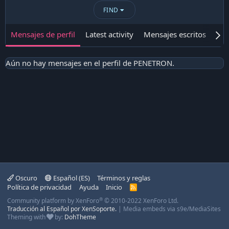
FIND
Mensajes de perfil
Latest activity
Mensajes escritos
Ace
Aún no hay mensajes en el perfil de PENETRON.
Oscuro
Español (ES)
Términos y reglas
Política de privacidad
Ayuda
Inicio
R
S
®
Community platform by XenForo
© 2010-2022 XenForo Ltd.
S
Traducción al Español por XenSoporte.
|
Media embeds via s9e/MediaSites
Theming with
by:
DohTheme