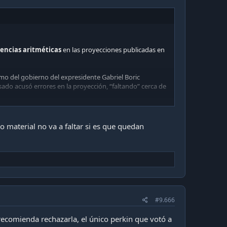
tencias aritméticas
en las proyecciones publicadas en
amo del gobierno del expresidente Gabriel Boric
do acusó errores en la proyección, “faltando” cerca de
ior
o material no va a faltar si es que quedan
#9.666
 recomienda rechazarla, el único perkin que votó a