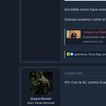
Increible como hace unos
Incluso usuarios como e
Velasco y líbelo 
El exministro de 
www.emol.com
R
gabriexxx
,
Furia Roja
an
e
a
c
t
i
22 Junio 2026
o
n
PD: Con la AC contra Grau
s
:
SlayerBoxer
ʙᴜɪʟᴛ ғʀᴏᴍ ᴘʀᴇssᴜʀᴇ