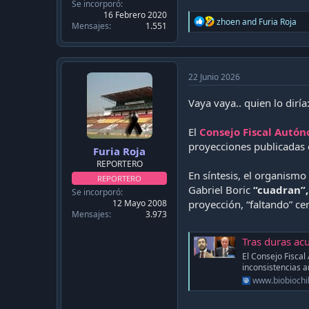
Se incorporó
16 Febrero 2020
R
zhoen
and
Furia Roja
Mensajes
1.551
e
a
c
t
i
22 Junio 2026
o
n
Vaya vaya.. quien lo diría
s
:
El
Consejo Fiscal Autón
proyecciones publicadas e
Furia Roja
REPORTERO
En síntesis, el organismo
REPORTERO
Gabriel Boric
“cuadran”,
Se incorporó
12 Mayo 2008
proyección, “faltando” ce
Mensajes
3.973
Tras duras acusaci
El Consejo Fisca
inconsistencias ar
www.biobiochil