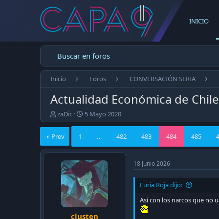
INICIO
Buscar en foros
Inicio
Foros
CONVERSACIÓN SERIA
Actualidad Económica de Chil
E
F
zaDic
5 Mayo 2020
m
e
p
c
Prev
1
…
482
483
484
485
e
h
z
a
ó
d
18 Junio 2026
e
e
l
p
t
u
Furia Roja dijo:
e
b
Así con los narcos que no 
m
l
a
i
clusten