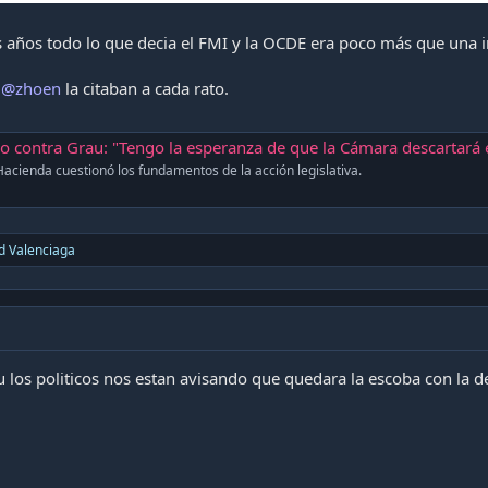
 años todo lo que decia el FMI y la OCDE era poco más que una in
l
@zhoen
la citaban a cada rato.
contra Grau: "Tengo la esperanza de que la Cámara descartará esta frívola acusación
Hacienda cuestionó los fundamentos de la acción legislativa.
d
Valenciaga
 los politicos nos estan avisando que quedara la escoba con la d