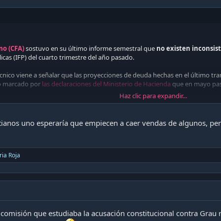
mo (CFA)
sostuvo en su último informe semestral que
no existen inconsis
icas (IFP) del cuarto trimestre del año pasado.
écnico viene a señalar que las proyecciones de deuda hechas en el último tr
o marcado por
las declaraciones del Ministerio de Hacienda
que en mayo pasa
Haz clic para expandir...
aciones de Quiroz: CFA dice que cuadran las proyecciones de deuda del gobierno anter
itianos uno esperaría que empiecen a caer vendas de algunos, per
cal Autónomo (CFA) sostuvo en su último informe semestral que no existen
 aritméticas en...
ile.cl
ria Roja
la comisión que estudiaba la acusación constitucional contra Grau