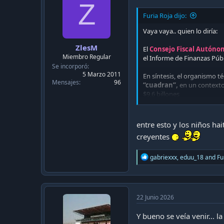
o
Z
n
Furia Roja dijo:
s
:
Vaya vaya.. quien lo diría:
ZlesM
El
Consejo Fiscal Autóno
Miembro Regular
el Informe de Finanzas Públ
Se incorporó
5 Marzo 2011
En síntesis, el organismo t
Mensajes
96
“cuadran”,
en un context
$9,6 billones
Tras duras acus
entre esto y los niños ha
El Consejo Fis
creyentes
inconsistencias
www.biobioch
R
gabriexxx
,
eduu_18
and
Fu
e
a
c
t
i
22 Junio 2026
o
n
Y bueno se veía venir... 
s