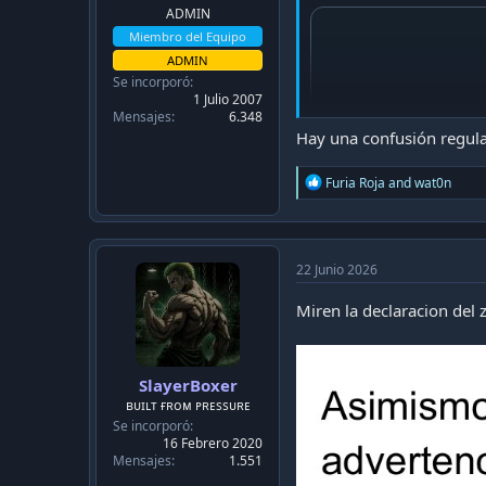
c
ADMIN
a
Miembro del Equipo
c
i
ADMIN
ó
Se incorporó
n
1 Julio 2007
Mensajes
6.348
Hay una confusión regula
R
Furia Roja
and
wat0n
e
a
c
t
i
22 Junio 2026
o
n
Miren la declaracion del 
s
:
SlayerBoxer
ʙᴜɪʟᴛ ғʀᴏᴍ ᴘʀᴇssᴜʀᴇ
Se incorporó
16 Febrero 2020
Mensajes
1.551