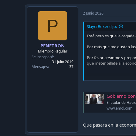
c
t
i
2 Junio 2026
o
P
n
SlayerBoxer dijo:
s
:
Está pero es que la cagada
PENETRON
Por más que me gusten las 
Miembro Regular
Se incorporó
Por favor créanme y prepar
31 Julio 2019
que meter billete a la ec
Mensajes
37
EEUU ya empezó a hacerlo 
M2
Gobierno pondrá sum
View data of a measure of
El titular de Hac
assets.
www.emol.com
fred.stlouisfed.org
Que pasara en la economi
Ver adjunto 47894