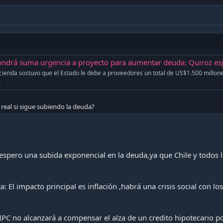
olveremos a tener inflacion al 10% nuevamente y por varios años.
uma urgencia a proyecto para aumentar deuda: Quiroz espera "cumplir" con límite del 45% de
acienda sostuvo que el Estado le debe a proveedores un total de US$1.500 millone
m
real si sigue subiendo la deuda?
espero una subida exponencial en la deuda,ya que Chile y todos l
 El impacto principal es inflación ,habrá una crisis social con lo
 IPC no alcanzará a compensar el alza de un credito hipotecario p