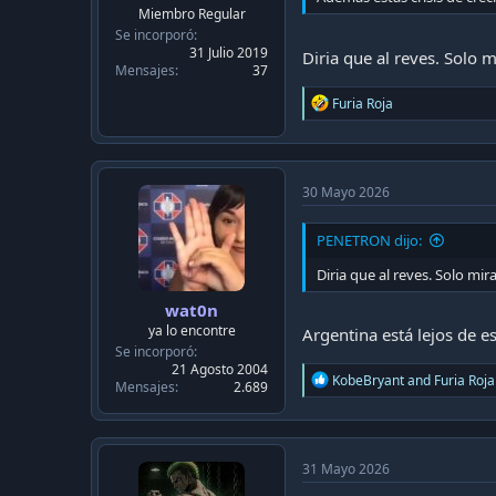
c
Miembro Regular
a
Se incorporó
c
31 Julio 2019
Diria que al reves. Solo m
i
Mensajes
37
ó
n
R
Furia Roja
e
a
c
t
i
30 Mayo 2026
o
n
PENETRON dijo:
s
:
Diria que al reves. Solo mir
wat0n
ya lo encontre
Argentina está lejos de es
Se incorporó
21 Agosto 2004
R
KobeBryant
and
Furia Roja
Mensajes
2.689
e
a
c
t
i
31 Mayo 2026
o