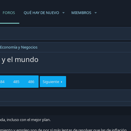
FOROS
QUÉ HAY DE NUEVO
MIEMBROS
Economía y Negocios
e y el mundo
484
485
486
Siguiente
da, incluso con el mejor plan.
imiento y empleo son de por sí más lentas de resolver que las de inflación.