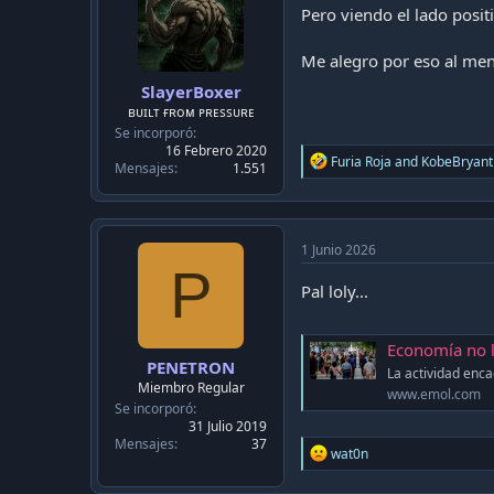
n
Pero viendo el lado posit
s
:
Me alegro por eso al me
SlayerBoxer
ʙᴜɪʟᴛ ғʀᴏᴍ ᴘʀᴇssᴜʀᴇ
Se incorporó
16 Febrero 2020
R
Furia Roja
and
KobeBryant
Mensajes
1.551
e
a
c
t
i
1 Junio 2026
o
P
n
Pal loly...
s
:
Economía no lev
PENETRON
La actividad enc
Miembro Regular
www.emol.com
Se incorporó
31 Julio 2019
Mensajes
37
R
wat0n
e
a