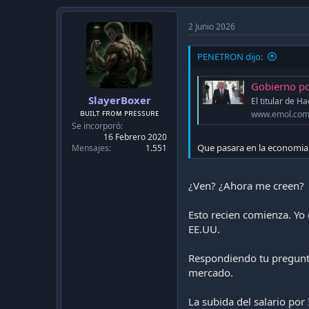
Todo esto lo digo porque v
2 Junio 2026
PENETRON dijo:
Gobierno pondrá s
SlayerBoxer
El titular de H
ʙᴜɪʟᴛ ғʀᴏᴍ ᴘʀᴇssᴜʀᴇ
www.emol.co
Se incorporó
16 Febrero 2020
Que pasara en la economia 
Mensajes
1.551
¿Ven? ¿Ahora me creen?
Esto recien comienza. Yo 
EE.UU.
Respondiendo tu pregunta:
mercado.
La subida del salario por