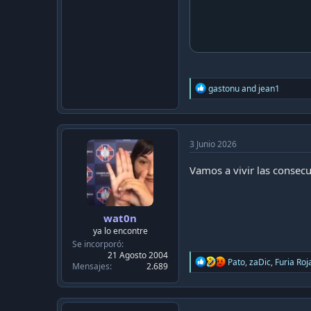
R
gastonu
and
jean1
e
a
c
t
i
3 Junio 2026
o
n
Vamos a vivir las consec
s
:
wat0n
ya lo encontre
Se incorporó
21 Agosto 2004
R
Pato
,
zaDic
,
Furia Roj
Mensajes
2.689
e
a
c
t