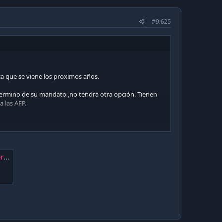
#9.625
ca que se viene los proximos años.
 termino de su mandato ,no tendrá otra opción. Tienen
 las AFP.
IB
d