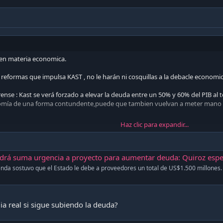
 en materia economica.
reformas que impulsa KAST , no le harán ni cosquillas a la debacle economi
ense : Kast se verá forzado a elevar la deuda entre un 50% y 60% del PIB al
onomía de una forma contundente,puede que tambien vuelvan a meter mano a
Haz clic para expandir...
,mi proyeccion es que el 2027 lo hagan exponencialmente:
a urgencia a proyecto para aumentar deuda: Quiroz espera "cumplir" con límite del 45% del P
 the U.S. money supply that includes all components of M1 plus several less-liqui
ienda sostuvo que el Estado le debe a proveedores un total de US$1.500 millones.
a real si sigue subiendo la deuda?