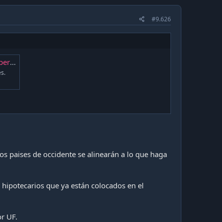
#9.626
l PIB
s.
os paises de occidente se alinearán a lo que haga
s hipotecarios que ya están colocados en el
or UF.