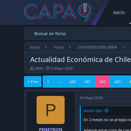
INICIO
Buscar en foros
Inicio
Foros
CONVERSACIÓN SERIA
Actualidad Económica de Chil
E
F
zaDic
5 Mayo 2020
m
e
p
c
Prev
1
…
480
481
482
483
e
h
z
a
ó
d
30 Mayo 2026
e
e
P
l
p
t
u
wat0n dijo:
e
b
En 2 meses no se arregla na
m
l
a
i
PENETRON
Además estas crisis de crec