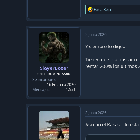
R
Furia Roja
e
a
c
t
i
2 Junio 2026
o
n
Y siempre lo digo....
s
:
Tienen que ir a buscar re
rentar 200% los ultimos 2
SlayerBoxer
ʙᴜɪʟᴛ ғʀᴏᴍ ᴘʀᴇssᴜʀᴇ
Se incorporó
16 Febrero 2020
Mensajes
1.551
3 Junio 2026
Así con el Kakas... lo est