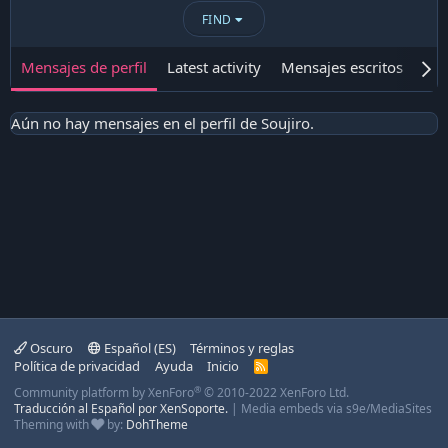
FIND
Mensajes de perfil
Latest activity
Mensajes escritos
Ace
Aún no hay mensajes en el perfil de Soujiro.
Oscuro
Español (ES)
Términos y reglas
Política de privacidad
Ayuda
Inicio
R
S
®
Community platform by XenForo
© 2010-2022 XenForo Ltd.
S
Traducción al Español por XenSoporte.
|
Media embeds via s9e/MediaSites
Theming with
by:
DohTheme