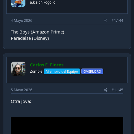
n
a.k.a chikogollo
s
:
4 Mayo 2026
#1.144
The Boys (Amazon Prime)
Paradaise (Disney)
Carlos E. Flores
Zombie
Miembro del Equipo
OVERLORD
5 Mayo 2026
#1.145
Otra joya: