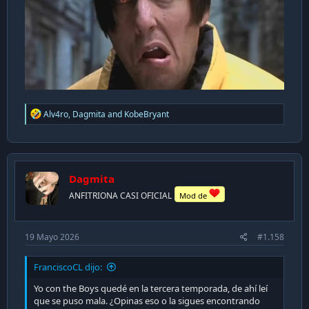
R
Alv4ro
,
Dagmita
and
KobeBryant
e
a
c
t
i
Dagmita
o
n
ANFITRIONA CASI OFICIAL
Mod de
s
:
19 Mayo 2026
#1.158
FranciscoCL dijo:
Yo con the Boys quedé en la tercera temporada, de ahí leí
que se puso mala. ¿Opinas eso o la sigues encontrando