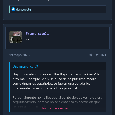
R
doncoyote
e
a
c
t
i
FranciscoCL
o
n
-_-
s
:
19 Mayo 2026
#1.160
Dagmita dijo:
Hay un cambio notorio en The Boys... y creo que Gen V le
hizo mal... porque Gen V se puso de pa putisima madre
como dirian los españoles, se fue en una volada bien
interesante... y se comio a la linea principal.
Personalmente no he llegado al punto de que ya no quiera
seguirla viendo, pero ya no se siente esa expectación que
se sentia en un principio.
Haz clic para expandir...