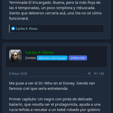
Terminada El Encargado. Buena, pero la más floja de
las 4 temporadas, un poco simplona y rebuscada.
Siento que debieron cerrarla acá, una 5ta no sé cómo
funcionará.
R
Carlos E. Flores
e
a
c
t
i
Carlos E. Flores
o
n
Zombie
Miembro del Equipo
OVERLORD
s
:
8 Mayo 2026
#1.149
Me puse a ver el Dr. Who en el Disney. Siendo tan
famoso creí que sería entretenida.
Primer capítulo: Un negro con pinta de delicado
bailarín, que resulta ser el protagonista, ayuda a una
rucia teñida a rescatar a un bebé robado por goblins