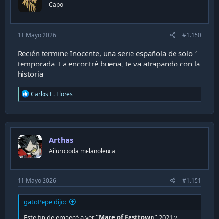
n
Capo
s
:
11 Mayo 2026
#1.150
Recién termine Inocente, una serie española de solo 1
temporada. La encontré buena, te va atrapando con la
historia.
R
Carlos E. Flores
e
a
c
t
i
Arthas
o
n
Ailuropoda melanoleuca
s
:
11 Mayo 2026
#1.151
gatoPepe dijo:
Este fin de empecé a ver
"Mare of Easttown"
2021 y