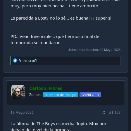
muy, pero muy bien hecha... tiene amorcito.
Es parecida a Lost? no lo sé... es buena??? super si!
PD.: Vean Invencible... que hermoso final de
temporada se mandaron.
Última modificación:
19 Mayo 2026
R
FranciscoCL
e
a
c
t
i
Carlos E. Flores
o
n
Zombie
Miembro del Equipo
OVERLORD
s
:
19 Mayo 2026
#1.159
La última de The Boys es media flojita. Muy por
debajo del nivel de la primera.