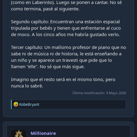
(como en Laberinto). Luego se ponen a cantar. No sé
como termina, pasé al siguiente.
Segundo capítulo: Encuentran una estación espacial
tripulada por bebés y tienen que enfrentarse al cuco
de moco. A los cinco años me habría gustado verlo.
Tercer capítulo: Un malísimo profesor de piano que no
sabe ni de música ni de historia, le está enseñando a
un niño y se aparece un travesti que pide que lo
llamen "elle". No sé que más sigue.
Imagino que el resto será en el mismo tono, pero
nunca lo sabré.
Última modificación:
9 Mayo 2026
R
KobeBryant
e
a
c
t
i
Millionaire
o