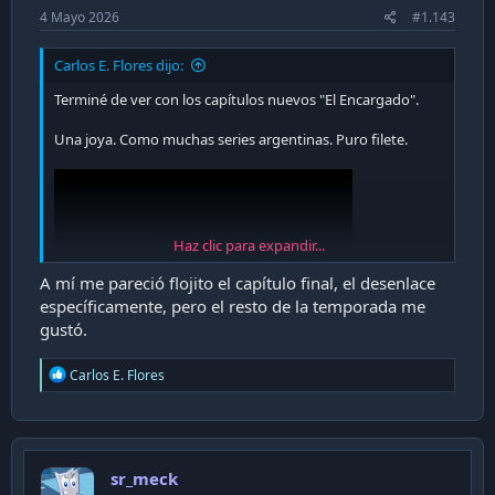
4 Mayo 2026
#1.143
Carlos E. Flores dijo:
Terminé de ver con los capítulos nuevos "El Encargado".
Una joya. Como muchas series argentinas. Puro filete.
Haz clic para expandir...
A mí me pareció flojito el capítulo final, el desenlace
específicamente, pero el resto de la temporada me
gustó.
R
Carlos E. Flores
e
a
c
t
i
sr_meck
o