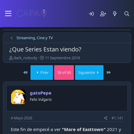
Streaming, Cine y TV
¿Que Series Estan viendo?
E
F
dark_nobody
11 Septiembre 2019
m
e
p
c
First
Last
Prev
58 of 60
Siguiente
e
h
z
a
ó
d
e
e
gatoPepe
l
p
Felis Vulgaris
t
u
e
b
m
l
a
i
4 Mayo 2026
#1.141
c
a
Este fin de empecé a ver
"Mare of Easttown"
2021 y
c