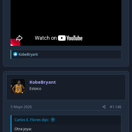
R
KobeBryant
e
a
c
t
i
KobeBryant
o
n
Estoico
s
:
5 Mayo 2026
#1.146
Carlos E. Flores dijo:
Otra joya: