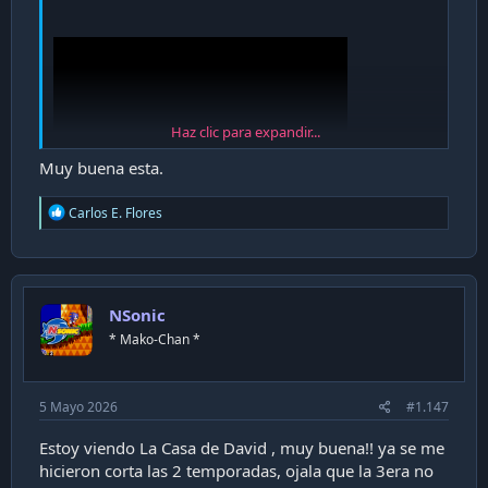
Haz clic para expandir...
Muy buena esta.
R
Carlos E. Flores
e
a
c
t
i
NSonic
o
n
* Mako-Chan *
s
:
5 Mayo 2026
#1.147
Estoy viendo La Casa de David , muy buena!! ya se me
hicieron corta las 2 temporadas, ojala que la 3era no