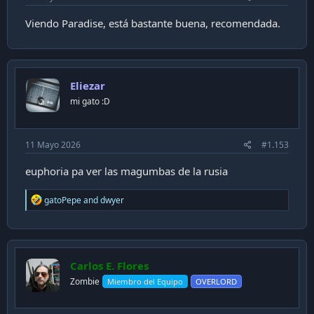
honestidad y vulnerabilidad.
Viendo Paradise, está bastante buena, recomendada.
Totalmente recomendable.
...............................
Pd: y también descubrí un tema ochentero de "A Flock of
Seagulls" en el cap.3 ("Space Age Love Song").
Eliezar
mi gato :D
11 Mayo 2026
#1.153
euphoria pa ver las magumbas de la rusia
R
gatoPepe
and
dwyer
e
a
c
t
i
Carlos E. Flores
o
n
Zombie
Miembro del Equipo
OVERLORD
s
: