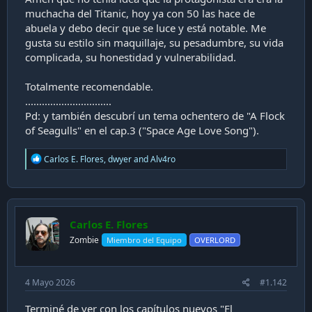
muchacha del Titanic, hoy ya con 50 las hace de
abuela y debo decir que se luce y está notable. Me
gusta su estilo sin maquillaje, su pesadumbre, su vida
complicada, su honestidad y vulnerabilidad.
Totalmente recomendable.
...............................
Pd: y también descubrí un tema ochentero de "A Flock
of Seagulls" en el cap.3 ("Space Age Love Song").
R
Carlos E. Flores
,
dwyer
and
Alv4ro
e
a
c
t
i
Carlos E. Flores
o
n
Zombie
Miembro del Equipo
OVERLORD
s
:
4 Mayo 2026
#1.142
Terminé de ver con los capítulos nuevos "El