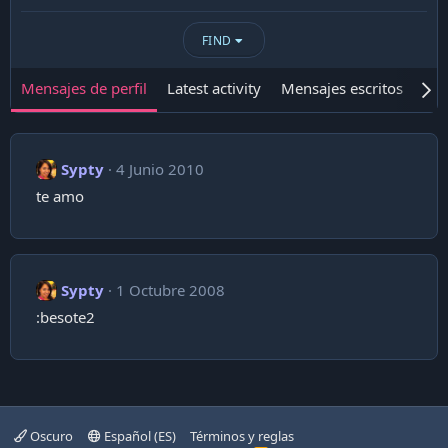
FIND
Mensajes de perfil
Latest activity
Mensajes escritos
Ace
Sypty
4 Junio 2010
te amo
Sypty
1 Octubre 2008
:besote2
Oscuro
Español (ES)
Términos y reglas