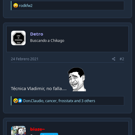
R
rodkfw2
e
a
c
t
i
Detro
o
n
Buscando a Chikago
s
:
24 Febrero 2021
#2
Técnica Vladimir, no falla....
R
Don.Claudio
,
cancer
,
frosstatx
and 3 others
e
a
c
t
i
blaze~
o
n