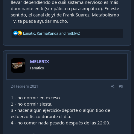
llevar dependiendo de cuál sistema nervioso es más
dominante en ti (simpático o parasimpático). En este
sentido, el canal de yt de Frank Suarez, Metabolismo
TV, te puede ayudar mucho.
R
Lunatic
,
KarmaKanda
and
rodkfw2
e
a
c
t
i
MELERIX
o
n
Fanático
s
:
24 Febrero 2021
#9
1 - no dormir en exceso.
2 - no dormir siesta.
3 - hacer algún ejercicio/deporte o algún tipo de
esfuerzo físico durante el día.
4 - no comer nada pesado después de las 22:00.