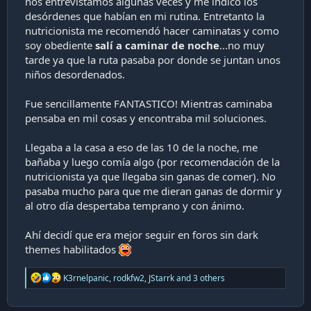
nos entrevistamos algunas veces y me indicó los
desórdenes que habían en mi rutina. Entretanto la
nutricionista me recomendó hacer caminatas y como
soy obediente
salí a caminar de noche
...no muy
tarde ya que la ruta pasaba por donde se juntan unos
niños desordenados.
Fue sencillamente FANTASTICO! Mientras caminaba
pensaba en mil cosas y encontraba mil soluciones.
Llegaba a la casa a eso de las 10 de la noche, me
bañaba y luego comía algo (por recomendación de la
nutricionista ya que llegaba sin ganas de comer). No
pasaba mucho para que me dieran ganas de dormir y
al otro día despertaba temprano y con ánimo.
Ahí decidí que era mejor seguir en foros sin dark
themes habilitados
R
K3rnelpanic
,
rodkfw2
,
JStarrk
and 3 others
e
a
c