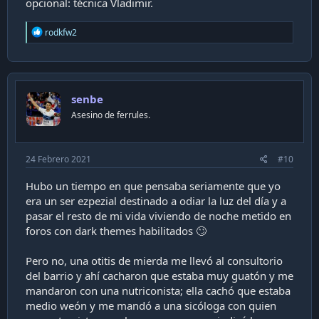
opcional: técnica Vladimir.
R
rodkfw2
e
a
c
t
i
senbe
o
n
Asesino de ferrules.
s
:
24 Febrero 2021
#10
Hubo un tiempo en que pensaba seriamente que yo
era un ser ezpezial destinado a odiar la luz del día y a
pasar el resto de mi vida viviendo de noche metido en
foros con dark themes habilitados 🙄
Pero no, una otitis de mierda me llevó al consultorio
del barrio y ahí cacharon que estaba muy guatón y me
mandaron con una nutriconista; ella cachó que estaba
medio weón y me mandó a una sicóloga con quien