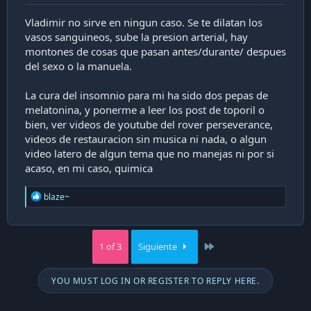
Vladimir no sirve en ningun caso. Se te dilatan los
vasos sanguineos, sube la presion arterial, hay
montones de cosas que pasan antes/durante/ despues
del sexo o la manuela.
La cura del insomnio para mi ha sido dos pepas de
melatonina, y ponerme a leer los post de toporil o
bien, ver videos de youtube del rover perseverance,
videos de restauracion sin musica ni nada, o algun
video latero de algun tema que no manejas ni por si
acaso, en mi caso, quimica
R
blaze~
e
a
c
t
Last
1 of 3
Siguiente
i
o
n
YOU MUST LOG IN OR REGISTER TO REPLY HERE.
s
: