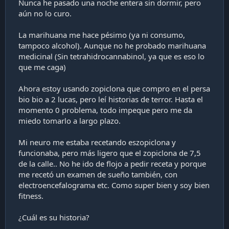
Nunca he pasado una noche entera sin dormir, pero
i
aún no lo curo.
ó
n
La marihuana me hace pésimo (ya ni consumo,
tampoco alcohol). Aunque no he probado marihuana
medicinal (Sin tetrahidrocannabinol, ya que es eso lo
que me caga)
Ahora estoy usando zopiclona que compro en el persa
bio bio a 2 lucas, pero leí historias de terror. Hasta el
momento 0 problema, todo impeque pero me da
miedo tomarlo a largo plazo.
Mi neuro me estaba recetando eszopiclona y
funcionaba, pero más ligero que el zopiclona de 7,5
de la calle.. No he ido de flojo a pedir receta y porque
me recetó un examen de sueño también, con
electroencefalograma etc. Como super bien y soy bien
fitness.
¿Cuál es su historia?