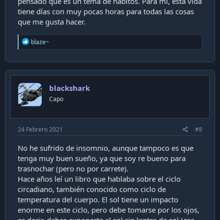
pensado que es un tema de hábitos. Para mi, esta vida
tiene días con muy pocas horas para todas las cosas
que me gusta hacer.
R
blaze~
e
a
c
t
i
blackshark
o
n
Capo
s
:
24 Febrero 2021
#8
No he sufrido de insomnio, aunque tampoco es que
tenga muy buen sueño, ya que soy re bueno para
trasnochar (pero no por carrete).
Hace años leí un libro que hablaba sobre el ciclo
circadiano, también conocido como ciclo de
temperatura del cuerpo. El sol tiene un impacto
enorme en este ciclo, pero debe tomarse por los ojos,
es decir, debes exponerte al sol sin lentes de sol (ese