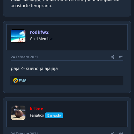
acostarte temprano.
rodkfw2
Gold Member
24 Febrero 2021
#5
paja -> sueño jajajajaja
R
FMG
e
a
c
t
i
k1kee
o
n
Fanático
Baneado
s
:
24 Febrero 2021
#6