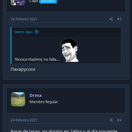
Capo
Baneado
s
:
24 Febrero 2021
#3
Detro dijo:
Técnica Vladimir, no falla....
Пахарусски
Drmx
Miembro Regular
24 Febrero 2021
#4
Pasar de largo, no dormir en 24hrs y al día siguiente