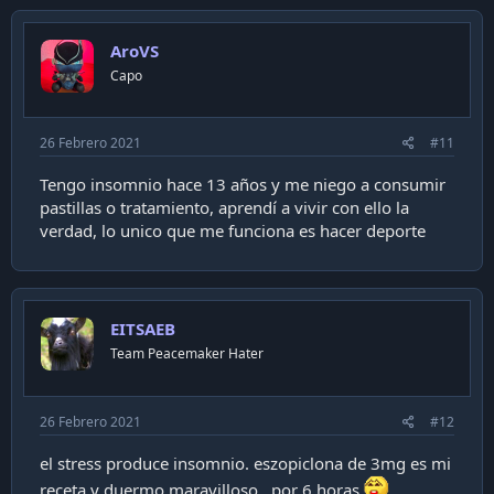
t
i
AroVS
o
n
Capo
s
:
26 Febrero 2021
#11
Tengo insomnio hace 13 años y me niego a consumir
pastillas o tratamiento, aprendí a vivir con ello la
verdad, lo unico que me funciona es hacer deporte
EITSAEB
Team Peacemaker Hater
26 Febrero 2021
#12
el stress produce insomnio. eszopiclona de 3mg es mi
receta y duermo maravilloso...por 6 horas