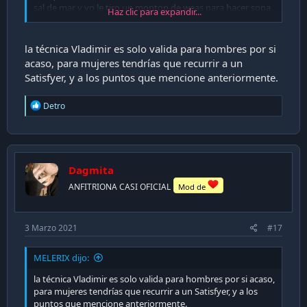
sal de mar y yo le tiro un monton de weas para hacer sopa
Haz clic para expandir...
de Dagmita... al sobre y poner ruiditos de fondo... 1 de cada
10 veces me resulta si 😬
la técnica Vladimir es solo valida para hombres por si
acaso, para mujeres tendrías que recurrir a un
Satisfyer, y a los puntos que mencione anteriormente.
R
Detro
e
a
c
t
i
Dagmita
o
n
ANFITRIONA CASI OFICIAL
Mod de
s
:
3 Marzo 2021
#17
MELERIX dijo:
la técnica Vladimir es solo valida para hombres por si acaso,
para mujeres tendrías que recurrir a un Satisfyer, y a los
puntos que mencione anteriormente.