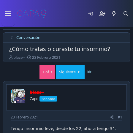
Conversación
¿Cómo tratas o curaste tu insomnio?
E
F
blaze~
23 Febrero 2021
m
e
p
c
Last
1 of 3
Siguiente
e
h
z
a
ó
d
e
e
blaze~
l
p
Capo
Baneado
t
u
e
b
m
l
a
i
23 Febrero 2021
#1
c
a
Tengo insomnio leve, desde los 22, ahora tengo 31.
c