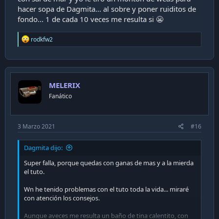
hacer sopa de Dagmita... al sobre y poner ruiditos de
fondo... 1 de cada 10 veces me resulta si 😬
R
rodkfw2
e
a
c
t
i
MELERIX
o
n
Fanático
s
:
3 Marzo 2021
#16
Dagmita dijo:
Super falla, porque quedas con ganas de mas y a la mierda
el tuto.
Wn he tenido problemas con el tuto toda la vida... miraré
con atención los consejos.
Aunque aveces me resulta un baño de tina calentito, con