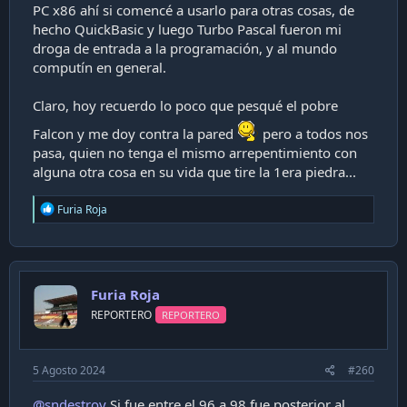
PC x86 ahí si comencé a usarlo para otras cosas, de
trabajos que se hacían con impresora laser en un local de
hecho QuickBasic y luego Turbo Pascal fueron mi
un alemán que tenía un Atari St con Megafile y usaba
droga de entrada a la programación, y al mundo
programas como el Calamus por ejemplo. Se hacían unas
cosas increíbles.
computín en general.
Que lindos tiempos ❤️
Claro, hoy recuerdo lo poco que pesqué el pobre
Falcon y me doy contra la pared
pero a todos nos
pasa, quien no tenga el mismo arrepentimiento con
alguna otra cosa en su vida que tire la 1era piedra...
R
Furia Roja
e
a
c
t
i
Furia Roja
o
n
REPORTERO
REPORTERO
s
:
5 Agosto 2024
#260
@sndestroy
Si fue entre el 96 a 98 fue posterior al