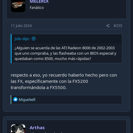
MELERIX
o
n
Fanático
s
:
11 Julio 2024
#255
Jolo dijo:
¿Alguien se acuerda de las ATI Radeon 8000 de 2002-2003
que uno compraba, y las flasheaba con un BIOS especial y
quedaban como 8500, mucho más rápidas?
respecto a eso, yo recuerdo haberlo hecho pero con
las FX, específicamente con la FX5200
transformándola a FX5500.
R
Miguelwill
e
a
c
t
i
Arthas
o
n