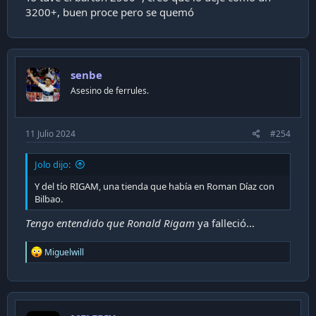
3200+, buen proce pero se quemó
senbe
También, de los Barton 2500+ que podías overclockear
fácilmente a 3000+ o algo así, recuerdo.
Asesino de ferrules.
Y del tío RIGAM, una tienda que había en Roman Díaz con
Bilbao.
11 Julio 2024
#254
Yo resulta que a medida que fui "creciendo y trabajando", le
compré muchisimos, pero muchisimos computadores a
Jolo dijo:
este viejito (calculo que debo haber llegado al menos a los
Y del tío RIGAM, una tienda que había en Roman Díaz con
60-70 computadores).
Bilbao.
La última vez que los ví fue entre 2011-2012. Algo pasó que
Tengo entendido que Ronald Rigam
ya falleció...
desaparecieron, quebraron, etc. Nunca más supe de ellos.
R
Miguelwill
e
a
c
t
i