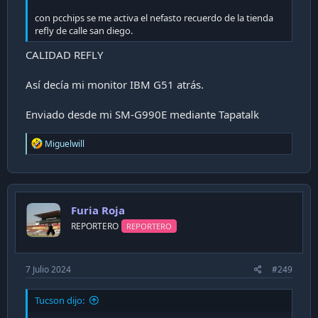
con pcchips se me activa el nefasto recuerdo de la tienda
refly de calle san diego.
CALIDAD REFLY
Así decía mi monitor IBM G51 atrás.
Enviado desde mi SM-G990E mediante Tapatalk
R
Miguelwill
e
a
c
t
i
Furia Roja
o
n
REPORTERO
REPORTERO
s
:
7 Julio 2024
#249
Tucson dijo: