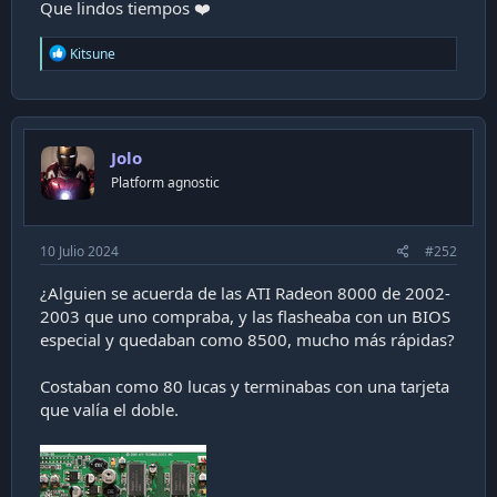
Que lindos tiempos ❤️
R
Kitsune
e
a
c
t
i
Jolo
o
n
Platform agnostic
s
:
10 Julio 2024
#252
¿Alguien se acuerda de las ATI Radeon 8000 de 2002-
2003 que uno compraba, y las flasheaba con un BIOS
especial y quedaban como 8500, mucho más rápidas?
Costaban como 80 lucas y terminabas con una tarjeta
que valía el doble.