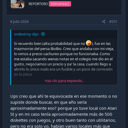
n
REPORTERO
REPORTERO
s
:
8 Julio 2024
#251
sndestroy dijo:
Si recuerdo bien (alta probabilidad que no
), fue en las
mazmorras del persa BioBio. Creo que andaba con mi vieja,
lo vimos a precio cachureo porque no funcionaba. Como
me estaba sacando wenas notas en el colegio me dio en el
gusto, negociamos un precio y pa' la casa, cuando llego a
abrirlo lo único malo era un fusible y un poco de corrosión
en la placa.
Haz clic para expandir...
Lo tuve buen tiempo, hice hasta tareas en él y huevié harto
con TOS... pero lo 'hot' en esa época era MS-DOS y la cachá
de apps/juegos que habían.
Si bien Atari también tenía
Ups creo que ahí te equivocaste en ese momento o no
montones de juegos, casi todo era para 8-bit y en
supiste donde buscar, en que año sería
cassette. Había muy, muy poco software para los más
aproximadamente eso? porque yo tuve local con Atari
nuevos onda ST, Falcon etc,
internet aún no era
St y en mi caso tenía aproximadamente más de 500
mainstream en esos años y no era como ir a una página X a
diskettes con juegos, y otro buen tanto con utilitarios,
bajar una ROM o una imagen de diskette.
pero no era solo yo, habían varios locales más que