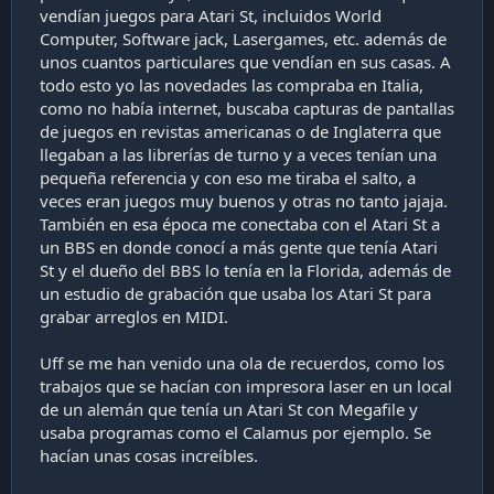
Con los años ya tuve mi primer PC y el Falcon pasó al
vendían juegos para Atari St, incluidos World
olvido, no recuerdo si lo vendimos en la feria u otro lado.
Computer, Software jack, Lasergames, etc. además de
Obviamente hoy con todo lo retro en boga sí me
unos cuantos particulares que vendían en sus casas. A
arrepiento, pero en esa época era simplemente peso
todo esto yo las novedades las compraba en Italia,
muerto.
como no había internet, buscaba capturas de pantallas
de juegos en revistas americanas o de Inglaterra que
llegaban a las librerías de turno y a veces tenían una
pequeña referencia y con eso me tiraba el salto, a
veces eran juegos muy buenos y otras no tanto jajaja.
También en esa época me conectaba con el Atari St a
un BBS en donde conocí a más gente que tenía Atari
St y el dueño del BBS lo tenía en la Florida, además de
un estudio de grabación que usaba los Atari St para
grabar arreglos en MIDI.
Uff se me han venido una ola de recuerdos, como los
trabajos que se hacían con impresora laser en un local
de un alemán que tenía un Atari St con Megafile y
usaba programas como el Calamus por ejemplo. Se
hacían unas cosas increíbles.