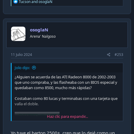
R
Tucson
and
osoglaN
e
a
c
t
i
osoglaN
o
n
Arena' Nalgoso
s
:
11 Julio 2024
#253
Jolo dijo:
¿Alguien se acuerda de las ATI Radeon 8000 de 2002-2003
que uno compraba, y las flasheaba con un BIOS especial y
quedaban como 8500, mucho más rápidas?
Costaban como 80 lucas y terminabas con una tarjeta que
valía el doble.
Haz clic para expandir...
Yo tuve el barton 2500+, creo que lo dejé como un