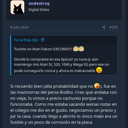
sndestroy
Digital Detox
8 Julio 2024
#250
Furia Roja dijo:
Tuviste un Atari Falcon 030 OMG!!!
Donde lo compraste en esa época? yo tuve (y aún
mantengo mis Atari St, 520, 1040 y Mega St) pero ese no
pude conseguirlo nunca y ahora es inalcanzable
Si recuerdo bien (alta probabilidad que no
), fue en
las mazmorras del persa BioBio. Creo que andaba con
mi vieja, lo vimos a precio cachureo porque no
funcionaba. Como me estaba sacando wenas notas en
el colegio me dio en el gusto, negociamos un precio y
pa' la casa, cuando llego a abrirlo lo único malo era un
fusible y un poco de corrosión en la placa.