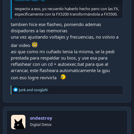
respecto a eso, yo recuerdo haberlo hecho pero con las FX,
específicamente con la FX5200 transformándola a FX5500.
tambien hice ese flasheo, poniendo ademas
disipadores a las memorias
una vez ajustando voltajes y frecuencias, no volvio a
dar video
asi que como mi cuñado tenia la misma, se la pedi
prestada para respaldar su bios, y use esa para
reflashear con un cd + autoexec.bat para que al
arrancar, este flasheara automaticamente la gpu
con eso logre revivirla
R
Junk
and
osoglaN
e
a
c
t
i
sndestroy
o
n
Digital Detox
s
: