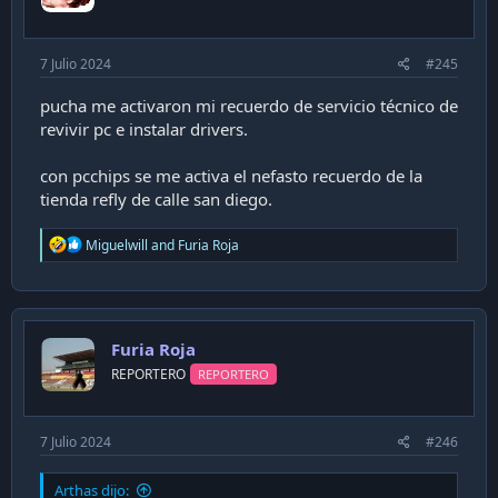
Donde lo compraste en esa época? yo tuve (y aún
mantengo mis Atari St, 520, 1040 y Mega St) pero ese no
pude conseguirlo nunca y ahora es inalcanzable
7 Julio 2024
#245
pucha me activaron mi recuerdo de servicio técnico de
revivir pc e instalar drivers.
con pcchips se me activa el nefasto recuerdo de la
tienda refly de calle san diego.
R
Miguelwill
and
Furia Roja
e
a
c
t
i
Furia Roja
o
n
REPORTERO
REPORTERO
s
:
7 Julio 2024
#246
Arthas dijo: