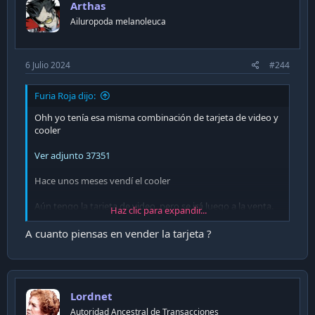
Arthas
Ailuropoda melanoleuca
6 Julio 2024
#244
Furia Roja dijo:
Ohh yo tenía esa misma combinación de tarjeta de video y
cooler
Ver adjunto 37351
Hace unos meses vendí el cooler
Aún tengo la tarjeta de video, pero se irá luego a la venta.
Haz clic para expandir...
Que desbloqueo de recuerdos!!!!
A cuanto piensas en vender la tarjeta ?
Tuviste un Atari Falcon 030 OMG!!!
Lordnet
Autoridad Ancestral de Transacciones