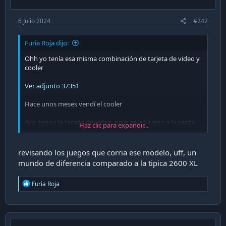
6 Julio 2024
#242
Furia Roja dijo:
Ohh yo tenía esa misma combinación de tarjeta de video y
cooler
Ver adjunto 37351
Hace unos meses vendí el cooler
Aún tengo la tarjeta de video, pero se irá luego a la venta.
Haz clic para expandir...
Que desbloqueo de recuerdos!!!!
revisando los juegos que corria ese modelo, uff, un
mundo de diferencia comparado a la tipica 2600 XL
R
Furia Roja
Tuviste un Atari Falcon 030 OMG!!!
e
a
Donde lo compraste en esa época? yo tuve (y aún
c
mantengo mis Atari St, 520, 1040 y Mega St) pero ese no
t
i
pude conseguirlo nunca y ahora es inalcanzable