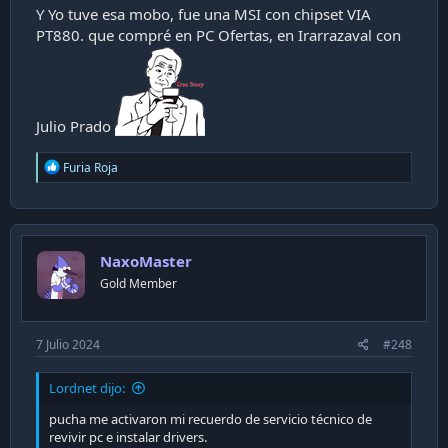
Y Yo tuve esa mobo, fue una MSI con chipset VIA
PT880. que compré en PC Ofertas, en Irarrazaval con
Julio Prado
R
Furia Roja
e
a
c
t
i
NaxoMaster
o
n
Gold Member
s
:
7 Julio 2024
#248
Lordnet dijo:
pucha me activaron mi recuerdo de servicio técnico de
revivir pc e instalar drivers.