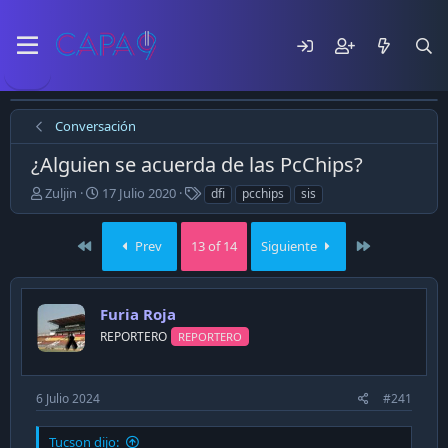
Conversación
¿Alguien se acuerda de las PcChips?
E
F
T
Zuljin
17 Julio 2020
dfi
pcchips
sis
m
e
a
p
c
g
First
Last
e
h
Prev
13 of 14
s
Siguiente
z
a
ó
d
e
e
Furia Roja
l
p
t
u
REPORTERO
REPORTERO
e
b
m
l
a
i
6 Julio 2024
#241
c
a
Tucson dijo:
c