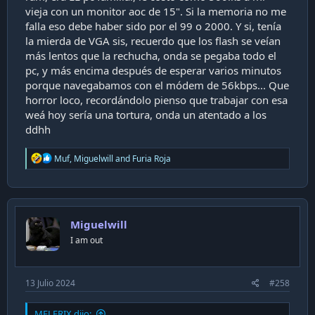
vieja con un monitor aoc de 15". Si la memoria no me
falla eso debe haber sido por el 99 o 2000. Y si, tenía
la mierda de VGA sis, recuerdo que los flash se veían
más lentos que la rechucha, onda se pegaba todo el
pc, y más encima después de esperar varios minutos
porque navegabamos con el módem de 56kbps... Que
horror loco, recordándolo pienso que trabajar con esa
weá hoy sería una tortura, onda un atentado a los
ddhh
R
Muf
,
Miguelwill
and
Furia Roja
e
a
c
t
i
Miguelwill
o
n
I am out
s
:
13 Julio 2024
#258
MELERIX dijo: