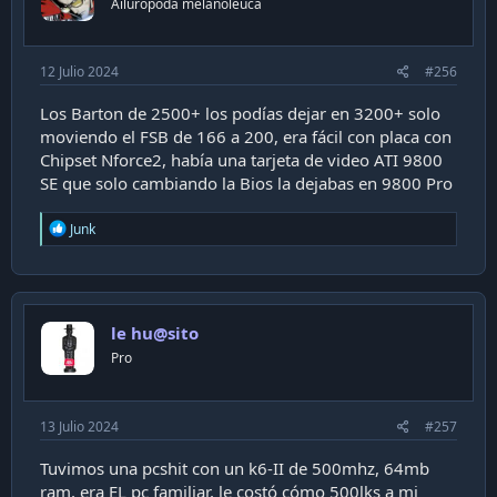
Ailuropoda melanoleuca
s
:
12 Julio 2024
#256
Los Barton de 2500+ los podías dejar en 3200+ solo
moviendo el FSB de 166 a 200, era fácil con placa con
Chipset Nforce2, había una tarjeta de video ATI 9800
SE que solo cambiando la Bios la dejabas en 9800 Pro
R
Junk
e
a
c
t
i
le hu@sito
o
n
Pro
s
:
13 Julio 2024
#257
Tuvimos una pcshit con un k6-II de 500mhz, 64mb
ram, era EL pc familiar, le costó cómo 500lks a mi