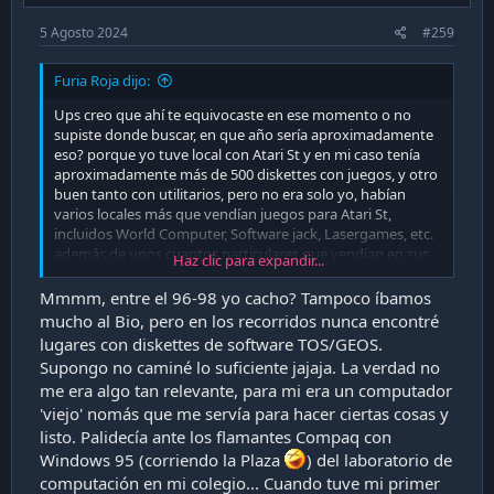
5 Agosto 2024
#259
Furia Roja dijo:
Ups creo que ahí te equivocaste en ese momento o no
supiste donde buscar, en que año sería aproximadamente
eso? porque yo tuve local con Atari St y en mi caso tenía
aproximadamente más de 500 diskettes con juegos, y otro
buen tanto con utilitarios, pero no era solo yo, habían
varios locales más que vendían juegos para Atari St,
incluidos World Computer, Software jack, Lasergames, etc.
además de unos cuantos particulares que vendían en sus
Haz clic para expandir...
casas. A todo esto yo las novedades las compraba en Italia,
como no había internet, buscaba capturas de pantallas de
Mmmm, entre el 96-98 yo cacho? Tampoco íbamos
juegos en revistas americanas o de Inglaterra que llegaban
mucho al Bio, pero en los recorridos nunca encontré
a las librerías de turno y a veces tenían una pequeña
lugares con diskettes de software TOS/GEOS.
referencia y con eso me tiraba el salto, a veces eran juegos
Supongo no caminé lo suficiente jajaja. La verdad no
muy buenos y otras no tanto jajaja. También en esa época
me era algo tan relevante, para mi era un computador
me conectaba con el Atari St a un BBS en donde conocí a
'viejo' nomás que me servía para hacer ciertas cosas y
más gente que tenía Atari St y el dueño del BBS lo tenía en
la Florida, además de un estudio de grabación que usaba
listo. Palidecía ante los flamantes Compaq con
los Atari St para grabar arreglos en MIDI.
Windows 95 (corriendo la Plaza
) del laboratorio de
computación en mi colegio... Cuando tuve mi primer
Uff se me han venido una ola de recuerdos, como los