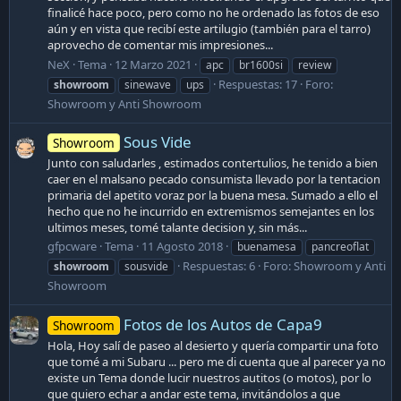
finalicé hace poco, pero como no he ordenado las fotos de eso
aún y en vista que recibí este artilugio (también para el tarro)
aprovecho de comentar mis impresiones...
NeX
Tema
12 Marzo 2021
apc
br1600si
review
Respuestas: 17
Foro:
showroom
sinewave
ups
Showroom y Anti Showroom
Sous Vide
Showroom
Junto con saludarles , estimados contertulios, he tenido a bien
caer en el malsano pecado consumista llevado por la tentacion
primaria del apetito voraz por la buena mesa. Sumado a ello el
hecho que no he incurrido en extremismos semejantes en los
ultimos meses, tomé talante decision y, sin más...
gfpcware
Tema
11 Agosto 2018
buenamesa
pancreoflat
Respuestas: 6
Foro:
Showroom y Anti
showroom
sousvide
Showroom
Fotos de los Autos de Capa9
Showroom
Hola, Hoy salí de paseo al desierto y quería compartir una foto
que tomé a mi Subaru ... pero me di cuenta que al parecer ya no
existe un Tema donde lucir nuestros autitos (o motos), por lo
que quiero echar a andar este tema, invitándolos a que