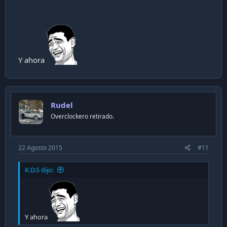
Y ahora
Rudel
Overclockero retirado.
22 Agosto 2015
#11
K.D.S dijo:
Y ahora