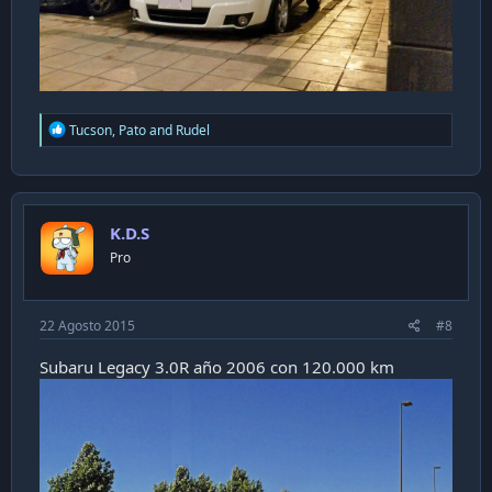
R
Tucson
,
Pato
and
Rudel
e
a
c
t
i
K.D.S
o
n
Pro
s
:
22 Agosto 2015
#8
Subaru Legacy 3.0R año 2006 con 120.000 km