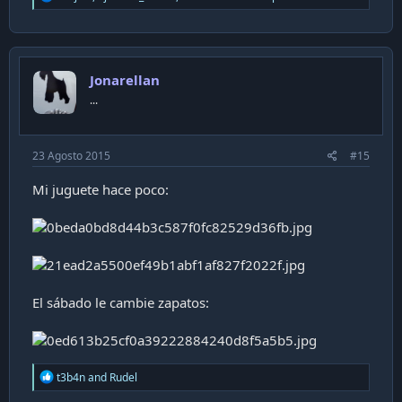
e
a
c
t
i
Jonarellan
o
n
...
s
:
23 Agosto 2015
#15
Mi juguete hace poco:
El sábado le cambie zapatos:
R
t3b4n
and
Rudel
e