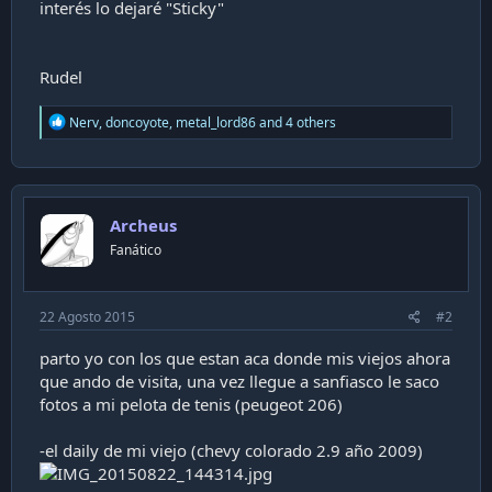
interés lo dejaré "Sticky"
Rudel
R
Nerv
,
doncoyote
,
metal_lord86
and 4 others
e
a
c
t
i
Archeus
o
n
Fanático
s
:
22 Agosto 2015
#2
parto yo con los que estan aca donde mis viejos ahora
que ando de visita, una vez llegue a sanfiasco le saco
fotos a mi pelota de tenis (peugeot 206)
-el daily de mi viejo (chevy colorado 2.9 año 2009)