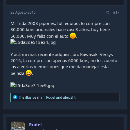
23 Agosto 2015
#17
Mi Tiida 2008 japones, full equipo, lo compre con
30.000 kms originales hace casi 3 años, hoy tiene
50.000. Muy feliz con el auto
.
Y acá mi mas reciente adquisición: Kawasaki Versys
2015, la compre con apenas 6000 kms, no les cuento
las alegrías y emociones que me da manejar esta
belleza
.
R
The illusive man
,
Rudel
and
alexisht
e
a
c
t
i
Rudel
o
n