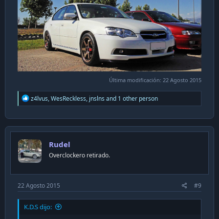
Última modificación:
22 Agosto 2015
R
z4lvus
,
WesReckless
,
jnslns
and 1 other person
e
a
c
t
i
Rudel
o
n
Overclockero retirado.
s
:
22 Agosto 2015
#9
K.D.S dijo: