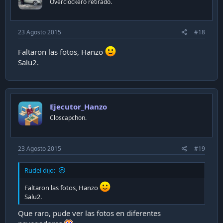
Overclockero retirado.
s
:
23 Agosto 2015
#18
Faltaron las fotos, Hanzo
Salu2.
Ejecutor_Hanzo
Closcapchon.
23 Agosto 2015
#19
Rudel dijo:
Faltaron las fotos, Hanzo
Salu2.
Que raro, pude ver las fotos en diferentes