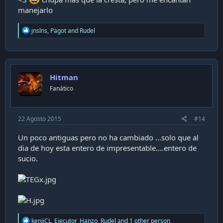
manejarlo
R
jnslns
,
Pagot
and
Rudel
e
a
c
t
i
Hitman
o
n
Fanático
s
:
22 Agosto 2015
#14
Un poco antiguas pero no ha cambiado ...solo que al
dia de hoy esta entero de impresentable....entero de
sucio.
R
kenjiCL
,
Ejecutor_Hanzo
,
Rudel
and 1 other person