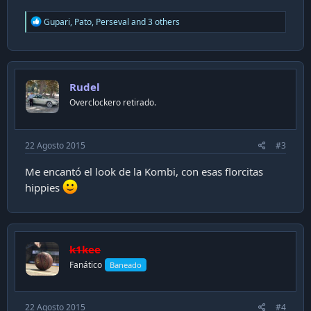
R
Gupari
,
Pato
,
Perseval
and 3 others
e
a
c
t
i
Rudel
o
n
Overclockero retirado.
s
:
22 Agosto 2015
#3
Me encantó el look de la Kombi, con esas florcitas
hippies
k1kee
Fanático
Baneado
22 Agosto 2015
#4