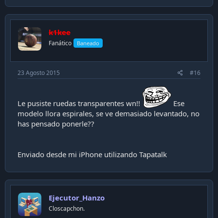
a
c
t
i
k1kee
o
n
Fanático
Baneado
s
:
23 Agosto 2015
#16
Le pusiste ruedas transparentes wn!!
Ese
modelo llora espirales, se ve demasiado levantado, no
has pensado ponerle??
Enviado desde mi iPhone utilizando Tapatalk
Ejecutor_Hanzo
Closcapchon.