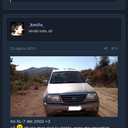
e
a
c
t
i
_kmilo_
o
n
Vendo todo. xD
s
:
22 Agosto 2015
#13
mi XL-7 del 2003 =3
<3
chupa mas que la cresta, pero me encantan