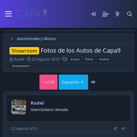
Automóviles y Motos
Fotos de los Autos de Capa9
Showroom
E
F
T
Rudel
22 Agosto 2015
autos
fotos
motos
m
e
a
showroom
p
c
g
e
h
s
z
a
Last
1 of 43
Siguiente
ó
d
e
e
l
p
Rudel
t
u
e
b
Overclockero retirado.
m
l
a
i
c
22 Agosto 2015
#1
a
c