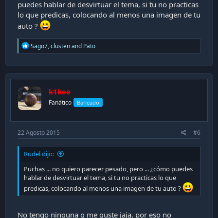
puedes hablar de desvirtuar el tema, si tu no practicas
lo que predicas, colocando al menos una imagen de tu
auto ?
R
Sago7
,
clusten
and
Pato
e
a
c
t
i
k1kee
o
n
Fanático
Baneado
s
:
22 Agosto 2015
#6
Rudel dijo:
Puchas ... no quiero parecer pesado, pero ... ¿cómo puedes
hablar de desvirtuar el tema, si tu no practicas lo que
predicas, colocando al menos una imagen de tu auto ?
No tengo ninguna q me guste jaja, por eso no