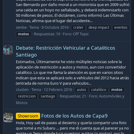
San Bernardo por daño moral a un motorista que en 2009 sufrió
una caída en un hoyo no señalizado, y deberá indemnizarlo con
50 millones de pesos. El dictámen, como informó Las Últimas
Noticias, afirma que el lugar del accidente...
senbe
Tema
8 Octubre 2016
cráter
deep impact
eventos
Respuestas: 10
Foro:
Off Topic
motos
Debate: Restricción Vehicular a Cataliticos
Santiago
Estimados, Últimamente he visto múltiples noticias sobre la
aplicación de restricción a autos y motos, aun con convertidor
catalítico. Lo que me llama la atención es que en varios sitios
indican que esta se aplicará solo a vehículos del 2012 hacia atrás
(entrada de norma Euro V para vehiculos...
clusten
Tema
12 Febrero 2016
autos
catalitico
motos
Respuestas: 21
Foro:
Automóviles y
restriccion
santiago
Motos
Fotos de los Autos de Capa9
Showroom
Hola, Hoy salí de paseo al desierto y quería compartir una foto
que tomé a mi Subaru ... pero me di cuenta que al parecer ya no
existe un Tema donde lucir nuestros autitos (o motos), por lo