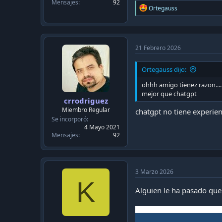
Mensajes
92
R
Ortegauss
e
a
c
t
i
21 Febrero 2026
o
n
Ortegauss dijo:
s
:
ohhh amigo tienez razon....
mejor que chatgpt
crrodriguez
Miembro Regular
chatgpt no tiene experien
Se incorporó
4 Mayo 2021
Mensajes
92
3 Marzo 2026
K
Alguien le ha pasado que