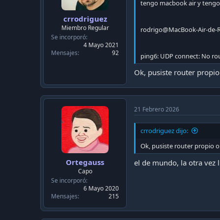
tengo macbook air y tengo 
crrodriguez
Miembro Regular
rodrigo@MacBook-Air-de-R
Se incorporó
4 Mayo 2021
Mensajes
92
ping6: UDP connect: No rou
Ok, pusiste router propio
21 Febrero 2026
crrodriguez dijo:
Ok, pusiste router propio o
Ortegauss
el de mundo, la otra vez
Capo
Se incorporó
6 Mayo 2020
Mensajes
215