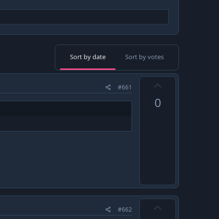
Sort by date
Sort by votes
U
#661
p
0
v
o
t
e
U
#662
p