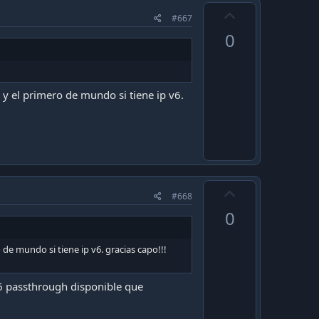
U
#667
p
0
v
o
t
 y el primero de mundo si tiene ip v6.
e
U
#668
p
0
v
o
de mundo si tiene ip v6. gracias capo!!!
t
e
v6 passthrough disponible que