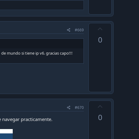
U
#669
p
0
v
o
de mundo si tiene ip v6. gracias capo!!!
t
e
U
#670
p
0
v
e navegar practicamente.
o
t