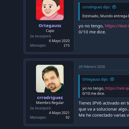
crrodriguez dijo:
Estimado, Mundo entrega IP
Ortegauss
yo no tengo,
https://tes
Capo
0/10 me dice.
Se incorporó
6 Mayo 2020
Mensajes
215
20 Febrero 2026
Ortegauss dijo:
yo no tengo,
https://test-
0/10 me dice.
crrodriguez
Tienes IPV6 activado en 
Miembro Regular
Se incorporó
que va a solucionar algo..
4 Mayo 2021
Me he conectado varias v
Mensajes
92