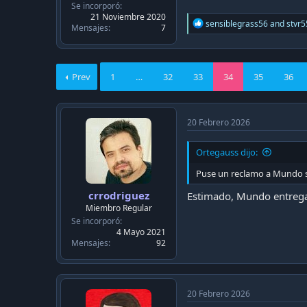
c
Se incorporó
a
21 Noviembre 2020
R
sensiblegrass56
and
stvr5
c
Mensajes
7
e
i
a
ó
c
n
t
Prev
1
…
32
33
34
35
36
i
o
n
s
:
20 Febrero 2026
Ortegauss dijo:
Puse un reclamo a Mundo sol
crrodriguez
Estimado, Mundo entrega 
Miembro Regular
Se incorporó
4 Mayo 2021
Mensajes
92
20 Febrero 2026