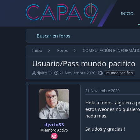
INICIO
Buscar en foros
Inicio
Foros
COMPUTACIÓN E INFORMÁTI
Usuario/Pass mundo pacifico
E
F
T
djvito33
21 Noviembre 2020
mundo pacifico
m
e
a
p
c
g
e
h
s
21 Noviembre 2020
z
a
ó
d
Hola a todos, alguien a p
e
e
estos weones no quisiero
l
p
nada mas.
t
u
e
b
djvito33
Saludos y gracias !
m
l
Miembro Activo
a
i