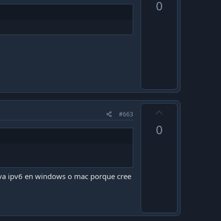
0
v
o
t
e
U
#663
p
0
v
o
t
e
tiva ipv6 en windows o mac porque cree